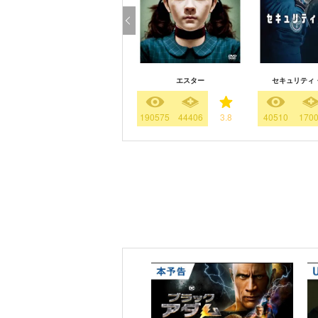
エスター
セキュリティ
190575
44406
3.8
40510
170