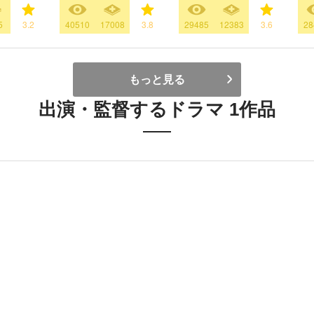
5
3.2
40510
17008
3.8
29485
12383
3.6
28
もっと見る
出演・監督するドラマ 1作品