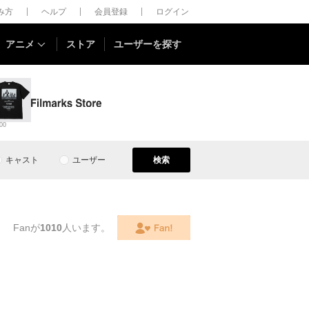
しみ方
ヘルプ
会員登録
ログイン
アニメ
ストア
ユーザーを探す
00
キャスト
ユーザー
検索
Fanが
1010
人います。