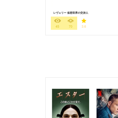
レヴェリー 仮想世界の交渉人
45
70
3.6