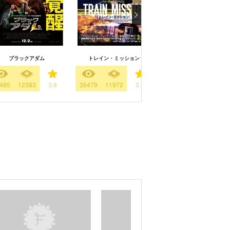
ブラックアダム
トレイン・ミッション
アンノウン
485
12383
3.6
35479
11972
3.5
22752
5854
3.