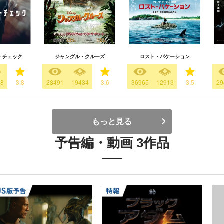
・チェック
ジャングル・クルーズ
ロスト・バケーション
08
3.8
28491
19434
3.6
36965
12913
3.5
29
もっと見る
予告編・動画 3作品