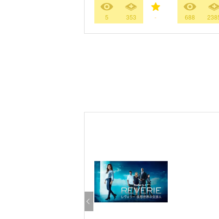
5
353
-
688
238