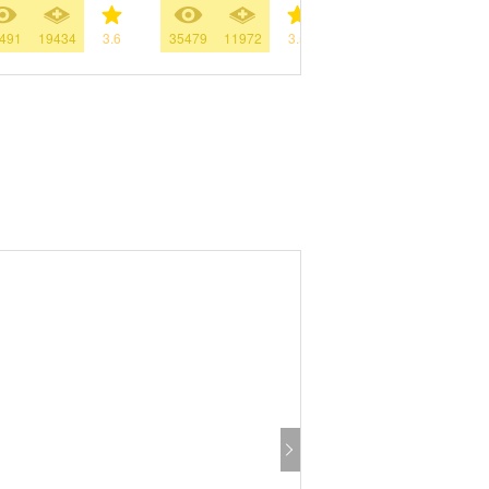
491
19434
3.6
35479
11972
3.5
36965
12913
3.