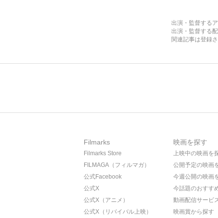
出演・監督するア
出演・監督する配
関連記事は登録さ
Filmarks
映画を探す
Filmarks Store
上映中の映画を
FILMAGA（フィルマガ）
公開予定の映画
公式Facebook
今週公開の映画
公式X
今話題のおすす
公式X（アニメ）
動画配信サービ
公式X（リバイバル上映）
映画賞から探す