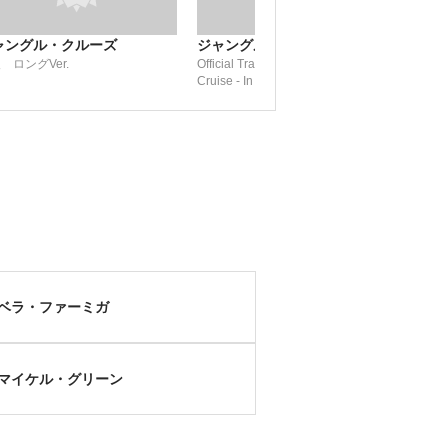
ャングル・クルーズ
ジャングル・クルーズ
庭女
 ロングVer.
Official Trailer: Disney’s Jungle
The W
Cruise - In Theaters July 24, 2020!
Traile
ベラ・ファーミガ
マイケル・グリーン