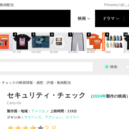
動画配信
Filmarksの楽
映画
ドラマ
4
5
6
7
8
9
10
0
¥7,700
¥19,800
¥8,800
¥15,400
¥9,900
¥880
¥7,7
映画
・チェックの映画情報・感想・評価・動画配信
セキュリティ・チェック
（
2024年
製作の映画
Carry-On
製作国・地域：
アメリカ
上映時間：119分
ジャンル：
サスペンス
アクション
スリラー
3.8