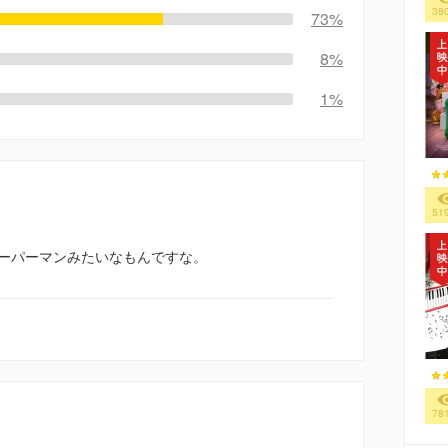
38
73%
8%
1%
51
ーパーマンみたいなもんですな。
78