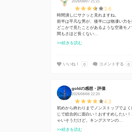
2026/08/07 21:21
3.6
時間潰しにサクッと見れますね。
前半は平凡な男が、後半には物凄い力を発
どこかで見たことがあるような空港モノ
間もさほど長くない…
>>続きを読む
0
0
いいね！
コメントする
goldの感想・評価
2026/08/06 22:20
4.3
初めから終わりまでノンストップでよく
じで総合的に面白い！おすすめしたい！
ゃいそうだけど。キングスマンの…
>>続きを読む