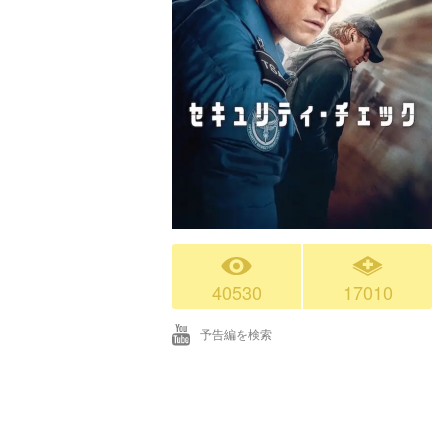
40530
17010
予告編を検索