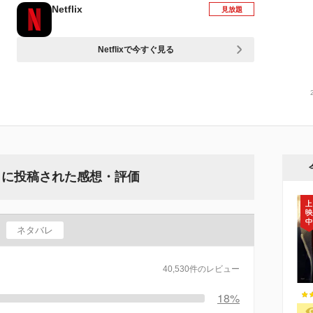
Netflix
見放題
Netflixで今すぐ見る
』に投稿された感想・評価
ネタバレ
40,530件のレビュー
18%