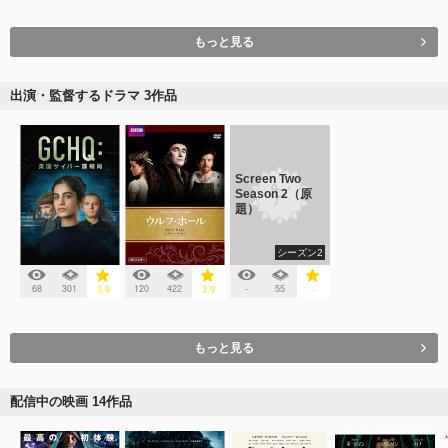
もっと見る
出演・監督するドラマ 3作品
Screen Two
Season 2（原
題）
シーズン2
68
301
120
422
-
55
3.9
3.9
-
もっと見る
配信中の映画 14作品