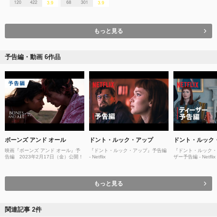
120
422
68
301
3.9
3.9
もっと見る
予告編・動画 6作品
ボーンズ アンド オール
ドント・ルック・アップ
ドント・ルック
映画『ボーンズ アンド オール』予
『ドント・ルック・アップ』予告編
『ドント・ルック・
告編 2023年2月17日（金）公開！
- Netflix
ザー予告編 - Netflix
もっと見る
関連記事 2件