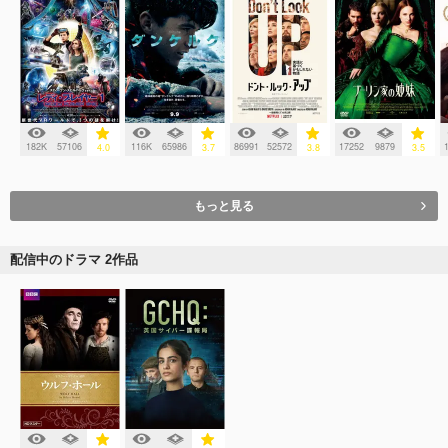
182K
57106
116K
65986
86991
52572
17252
9879
4.0
3.7
3.8
3.5
もっと見る
配信中のドラマ 2作品