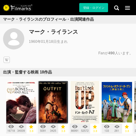
登録・ログイン
マーク・ライランスのプロフィール・出演関連作品
マーク・ライランス
1960年01月18日生まれ
Fanが
490
人います。
出演・監督する映画 18作品
16718
34009
5091
3425
86991
52572
133
261
3.8
3.8
3.8
3.8