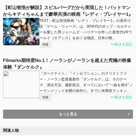
【町山智浩が解説】スピルバーグだから実現した！バットマン
からキティちゃんまで豪華共演の映画『レディ・プレイヤー1』
TEXT：町山智浩映画『レディ・プレイヤー1』の原作小
説「ゲーム・ウォーズ」は、80年代のポップ・カルチャ
ーを愛した男ジェームズ・ハリデーが作った新世代VRワ
ールド［オアシス］をめぐる物語。日米の映…
>>続きを読む
特集
Filmarks期待度No.1！ノーランがノーランを超えた究極の映像
体験『ダンケルク』
『ダークナイト』『インセプション』のクリストファ
ー・ノーラン監督最新作『ダンケルク』は、そのテー
マ、演出方法、撮影技法、すべてにおいて“一線を画す”ノ
ーランメソッド全開の快作だ。すでに米興収ランキン…
>>続きを読む
特集
もっと見る
関連人物