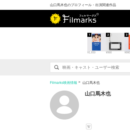
山口馬木也のプロフィール・出演関連作品
1
2
3
¥1,650
¥990
¥99
Filmarks映画情報
山口馬木也
山口馬木也