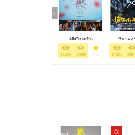
木挽町のあだ討ち
侍タイムス
18584
20666
4.0
61205
386