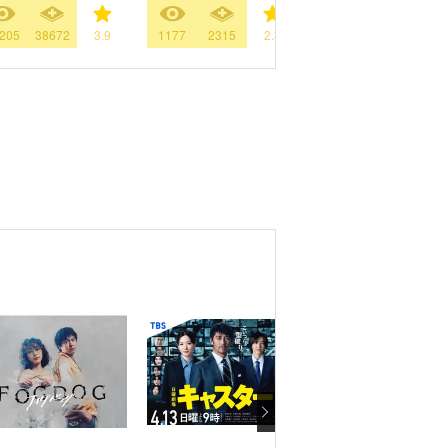
205
38672
3.9
1177
2315
2.3
327
344
3.