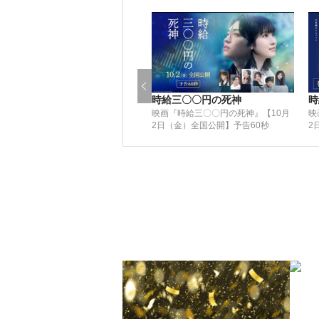
時給三〇〇円の死神
時
映画『時給三〇〇円の死神』【10月
映
2日（金）全国公開】予告60秒
2