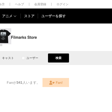
しみ方
ヘルプ
会員登録
ログイン
アニメ
ストア
ユーザーを探す
00
キャスト
ユーザー
検索
Fanが
341
人います。