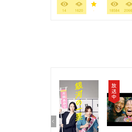
14
1620
-
18584
206