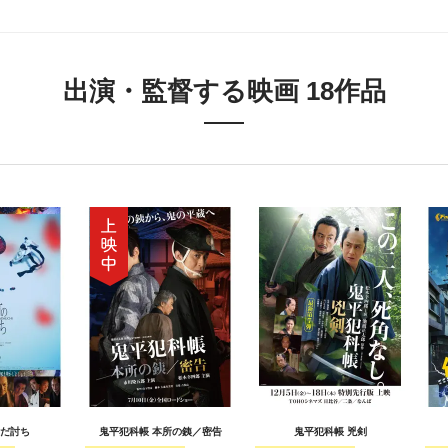
出演・監督する映画 18作品
だ討ち
鬼平犯科帳 本所の銕／密告
鬼平犯科帳 兇剣