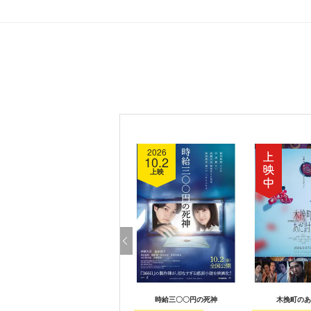
2026
10.2
上映
時給三〇〇円の死神
木挽町のあ