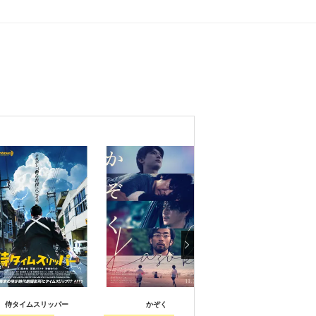
侍タイムスリッパー
かぞく
死神遣いの事件帖 -傀儡夜曲