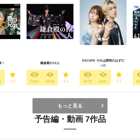
ESCAPE それは誘拐のはずだ
弟！
鎌倉殿の13人
った
6
3.9
7300
6006
4.4
4278
2441
3.9
6
もっと見る
予告編・動画 7作品