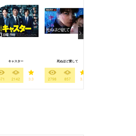
キャスター
死ぬほど愛して
anego[アネゴ]
671
2142
3.3
2798
857
3.1
3955
1608
3.