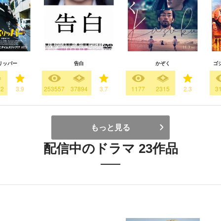
リッパー
告白
かぞく
ゴ
72
3.9
253557
37894
3.7
1177
2315
2.3
3
もっと見る
配信中のドラマ 23作品