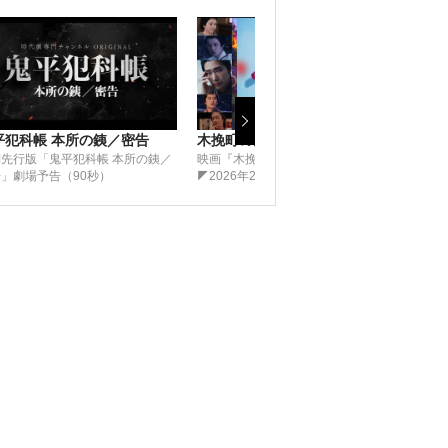
平犯科帳 本所の銕／密告
木挽町のあだ討ち
侍タ
先行版「鬼平犯科帳 本所の銕／
映画『木挽町のあだ討ち』本予告
「侍
」劇場予告（90秒）
◤2026年2月27日（金）公開◢