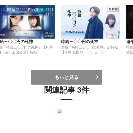
給三〇〇円の死神
時給三〇〇円の死神
鬼
画『時給三〇〇円の死神』【10月
映画『時給三〇〇円の死神』超特報
特別
日（金）全国公開】特報
【今秋 全国ロードショー】
密告
もっと見る
関連記事 3件