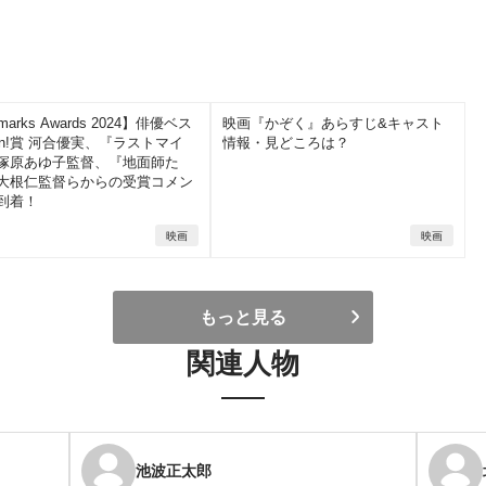
lmarks Awards 2024】俳優ベス
映画『かぞく』あらすじ&キャスト
an!賞 河合優実、『ラストマイ
情報・見どころは？
塚原あゆ子監督、『地面師た
大根仁監督らからの受賞コメン
到着！
映画
映画
もっと見る
関連人物
池波正太郎