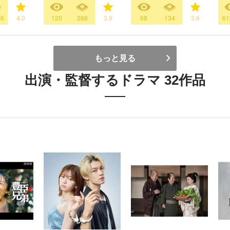
66
4.0
120
268
3.9
68
134
3.6
61
もっと見る
出演・監督するドラマ 32作品