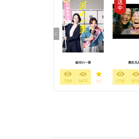
銀河の一票
豊臣兄
7356
5473
4.2
1700
521