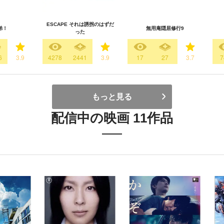
ESCAPE それは誘拐のはずだ
弟！
無用庵隠居修行9
った
6
3.9
4278
2441
3.9
17
27
3.7
7
もっと見る
配信中の映画 11作品