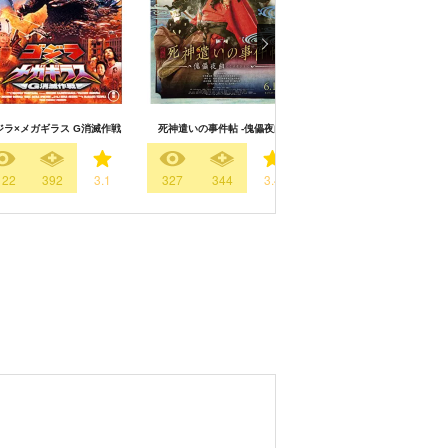
ジラ×メガギラス G消滅作戦
死神遣いの事件帖 -傀儡夜曲-
ベイブルース 25歳と364
122
392
3.1
327
344
3.4
141
331
3.