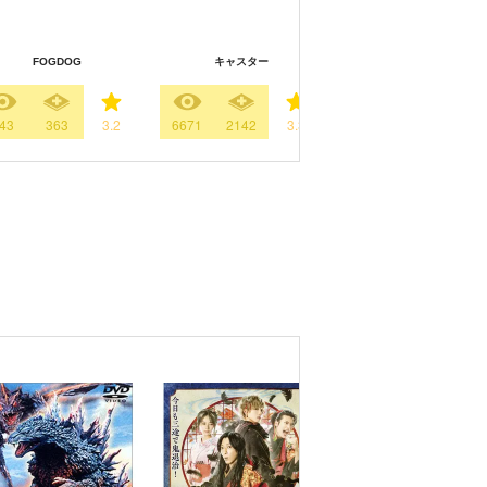
FOGDOG
キャスター
死ぬほど愛して
43
363
3.2
6671
2142
3.3
2798
857
3.