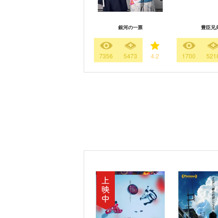
銀河の一票
豊臣兄
7356
5473
4.2
1700
521