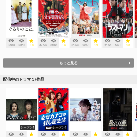
19685
19342
37730
2860
24333
9047
6442
6371
3.9
3.6
3.9
3.8
もっと見る
配信中のドラマ 57作品
シーズン1
シーズン1