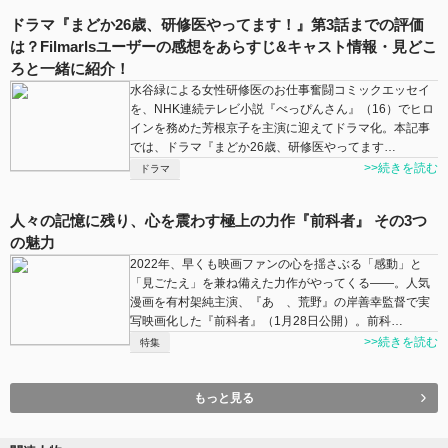
ドラマ『まどか26歳、研修医やってます！』第3話までの評価
は？Filmarlsユーザーの感想をあらすじ&キャスト情報・見どこ
ろと一緒に紹介！
水谷緑による女性研修医のお仕事奮闘コミックエッセイ
を、NHK連続テレビ小説『べっぴんさん』（16）でヒロ
インを務めた芳根京子を主演に迎えてドラマ化。本記事
では、ドラマ『まどか26歳、研修医やってます…
>>続きを読む
ドラマ
人々の記憶に残り、心を震わす極上の力作『前科者』 その3つ
の魅力
2022年、早くも映画ファンの心を揺さぶる「感動」と
「見ごたえ」を兼ね備えた力作がやってくる――。人気
漫画を有村架純主演、『あゝ、荒野』の岸善幸監督で実
写映画化した『前科者』（1月28日公開）。前科…
>>続きを読む
特集
もっと見る