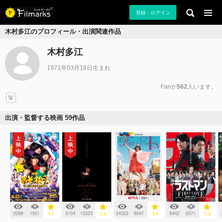
登録・ログイン
木村多江のプロフィール・出演関連作品
木村多江
1971年03月16日生まれ
Fanが
562
人います。
出演・監督する映画 59作品
2289
1551
5104
13323
24333
9047
6442
6371
4.1
3.8
3.9
3.8