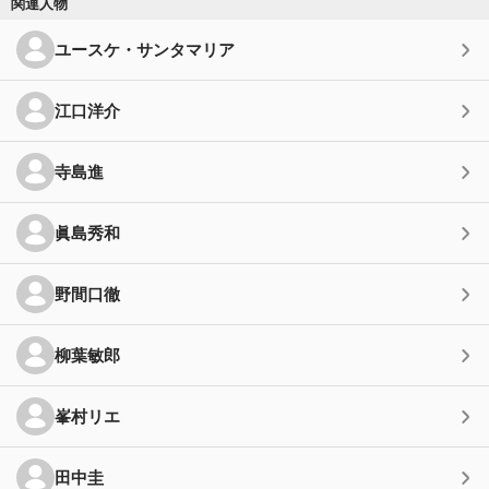
関連人物
ユースケ・サンタマリア
江口洋介
寺島進
眞島秀和
野間口徹
柳葉敏郎
峯村リエ
田中圭