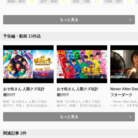
35824
6910
2217
6030
5372
1788
17434
7037
4.0
4.2
3.9
3.7
もっと見る
予告編・動画 13作品
おそ松さん 人類クズ化計
おそ松さん 人類クズ化計
Never After
画!!!!!?
画!!!!!?
フターダーク
映画『おそ松さん 人類クズ化計
映画『おそ松さん 人類クズ化計
『Never After 
画!!!!!?』予告｜【6月12日(金)公
画!!!!!?』特報｜【6月12日(金)公
ーダーク』【本予告
開！】
開！】
(金)公開
もっと見る
関連記事 2件