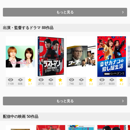
もっと見る
出演・監督するドラマ 88作品
シーズン1
1109
606
2770
903
746
321
2217
6030
3.7
3.7
3.2
4.2
もっと見る
配信中の映画 50作品