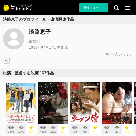
登録・ログイン
淡路恵子のプロフィール・出演関連作品
淡路恵子
東京都
1933年07月17日生まれ
Fanが
30
人います。
出演・監督する映画 163作品
3308
2600
4858
2322
104
56
25
25
3.5
3.2
2.8
3.0