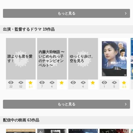
もっと見る
出演・監督するドラマ 19作品
内藤大助物語 〜
誰よりも君を愛
いじめられっ子
ゆっくり歩け、
す！
のチャンピオン
空を見ろ
ベルト〜
22
52
7
4
-
4
1
5
3.1
-
-
3.5
もっと見る
配信中の映画 63作品