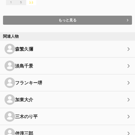
1
5
3.5
もっと見る
関連人物
森繁久彌
淡島千景
フランキー堺
加東大介
三木のり平
伴淳三郎