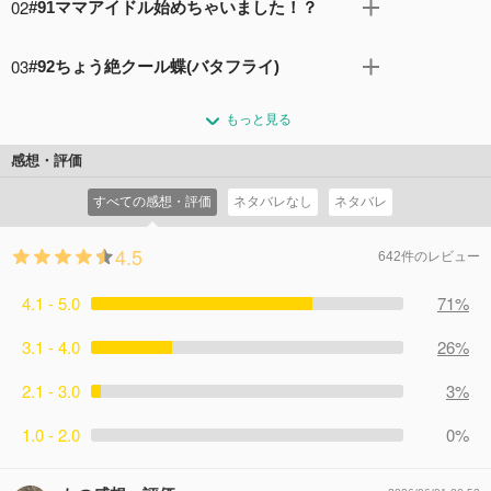
02
#91ママアイドル始めちゃいました！？
るために全プリパラからめが兄ぃが集められ「めが兄ぃサ
ミット」が開催されていた。同じ頃パラ宿のプリパラで、
パラ宿のプリパラで待望の神アイドルグランプリが開催さ
らぁらは今日プリパラデビューするという女の子と知り合
03
#92ちょう絶クール蝶(バタフライ)
れることになり、システム全体が神アイドルグランプリモ
い、プリパラ内を案内することに…。
ードにアップデートされた。一方、空から降って来た不思
学校でこっそりジュルルのお世話をしながらママ探しを続
コメント0件
拍手0回
議な赤ちゃんはらぁらをママと慕って離れようとしない。
もっと見る
けるらぁら。同じころ、プリパラでは神アイドルグランプ
本当のママを探そうと懸命になるらぁらだが…。
リモードのオフィシャルブランド「ロゼットジュエル」の
感想・評価
コメント0件
拍手0回
コーデを着こなすスーパーアイドル、じゅのんが現れデビ
すべての感想・評価
ネタバレなし
ネタバレ
ューライブを行おうとしていた…
コメント1件
拍手1回
4.5
642件のレビュー
4.1 - 5.0
71%
3.1 - 4.0
26%
2.1 - 3.0
3%
1.0 - 2.0
0%