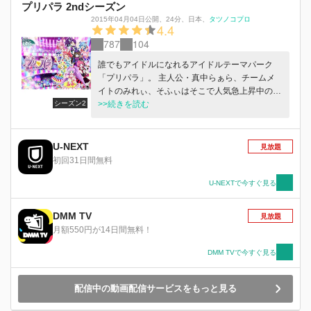
プリパラ 2ndシーズン
2015年04月04日公開
、
24分
、
日本
、
タツノコプロ
4.4
787
104
誰でもアイドルになれるアイドルテーマパーク
「プリパラ」。 主人公・真中らぁら、チームメ
イトのみれぃ、そふぃはそこで人気急上昇中のア
シーズン2
イドルチーム「SoLaMi♡SMILE（そらみスマイ
>>続きを読む
ル）」として活躍している。 そのプリパラに
久々に新ゾーンが開園した！「ドリームシアタ
ー」と名付けられたそのライブ会場で、チャーム
U-NEXT
見放題
が導く運命の5人チームが最高のライブをする
初回31日間無料
と、プリパラ最大級イベント「プリパラドリーム
パレード」が開催されるという。 プリパラアイ
U-NEXTで今すぐ見る
ドルたちはこの新しいイベントに興味津々！ 運
命の5人とはいったい誰か？どのチームが「ドリ
DMM TV
見放題
ームシアター」で最高のライブを見せるのか？
月額550円が14日間無料！
新アイドルも登場する、アイドルテーマパーク
「プリパラ」の新シーズンがいよいよ開幕！
DMM TVで今すぐ見る
配信中の動画配信サービスをもっと見る