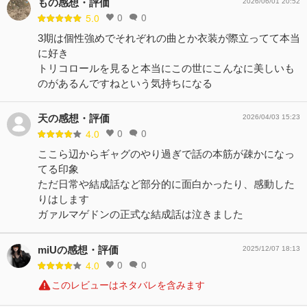
もの感想・評価
2026/06/01 20:52
0
0
5.0
3期は個性強めでそれぞれの曲とか衣装が際立ってて本当
に好き
トリコロールを見ると本当にこの世にこんなに美しいも
のがあるんですねという気持ちになる
天の感想・評価
2026/04/03 15:23
0
0
4.0
ここら辺からギャグのやり過ぎで話の本筋が疎かになっ
てる印象
ただ日常や結成話など部分的に面白かったり、感動した
りはします
ガァルマゲドンの正式な結成話は泣きました
miUの感想・評価
2025/12/07 18:13
0
0
4.0
このレビューはネタバレを含みます