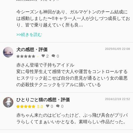
今シーズンも神回があり、ガルマゲトンのチーム結成に
は感動しました〜!!キャラ一人一人が少しづつ成長してお
り、皆で乗り越えていく所も良…
>>続きを読む
犬の感想・評価
2025/01/05 22:08
2
0
-
赤さん登場で子持ちアイドル
変に母性芽生えて感情で大人や運営をコントロールする
ヒステリック起こせば自分の意見が通るという女の最悪
の必殺技テクニックをリアルに描いている
ひとりごと猫の感想・評価
2024/12/19 22:52
0
0
5.0
赤ちゃん来たのはビビったけど、ぶっ飛び具合がプリパ
ラらしくてまぁいいかとなる。素晴らしい作品だった。