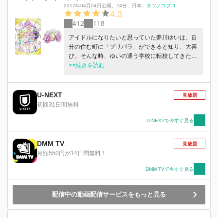
2017年04月04日公開
、
24分
、
日本
、
タツノコプロ
4.3
412
118
アイドルになりたいと思っていた夢川ゆいは、自
分の住む町に「プリパラ」ができると知り、大喜
び。そんな時、ゆいの通う学校に転校してきたの
は、パラ宿でトップアイドルとして知られる真中
>>続きを読む
らぁら。ところが、らぁらはシステムエラーでプ
リパラチェンジしても姿が変わらなくなってい
た……。はたしてゆいは、自分が望むアイドルに
U-NEXT
見放題
なれるのか？そして２人はパパラ宿のプリパラを
初回31日間無料
アイドルでいっぱいにすることができるのか？！
U-NEXTで今すぐ見る
DMM TV
見放題
月額550円が14日間無料！
DMM TVで今すぐ見る
配信中の動画配信サービスをもっと見る