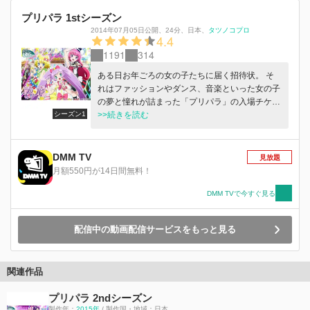
プリパラ 1stシーズン
2014年07月05日公開
、
24分
、
日本
、
タツノコプロ
4.4
1191
314
ある日お年ごろの女の子たちに届く招待状。 そ
れはファッションやダンス、音楽といった女の子
の夢と憧れが詰まった「プリパラ」の入場チケッ
シーズン1
ト。 そこでは毎日のように、歌やダンス、ファ
>>続きを読む
ッションセンスを競い合うライブが開催され、そ
の様子はTVやネットを通じて世界中に発信され
る。今やトップアイドルはこのプリパラから生ま
DMM TV
見放題
れるのだ。 主人公・らぁらも友だちと同じくプ
月額550円が14日間無料！
リパラに興味津々。 でもらぁらの学園では小学
生のプリパラは禁止・・・ ところがひょんなこ
DMM TVで今すぐ見る
とからプリパラに初入場してしまったらぁらは、
なりゆきからライブに出ることに。 どうなる、
配信中の動画配信サービスをもっと見る
らぁらのプリパラデビュー！？
関連作品
プリパラ 2ndシーズン
製作年：
2015年
/ 製作国・地域：日本