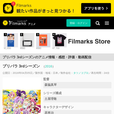
登録・ログイン
アニメ
1
2
3
4
¥1,650
¥990
¥990
¥7,700
プリパラ 3rdシーズンのアニメ情報・感想・評価・動画配信
プリパラ 3rdシーズン
（
2016
）
公開日：2016年04月05日
製作国・地域：
日本
制作会社：
タツノコプロ
再生時間：24分
監督
森脇真琴
シリーズ構成
土屋理敬
キャラクターデザイン
原将治