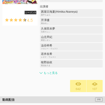
出演者
茜屋日海夏(Himika Akaneya)
シーズン3
真中らぁら
4.5
芹澤優
南みれぃ
久保田未夢
北条そふぃ
山北早紀
東堂シオン
澁谷梓希
ドロシー・ウェスト
若井友希
レオナ・ウェスト
牧野由依
黒須あろま
もっと見る
642
107
動画配信
PR