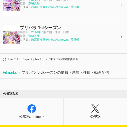
監督：
森脇真琴
出演者：
茜屋日海夏(Himika Akaneya)
、
芹澤優
プリパラ 1stシーズン
製作年：
2014年
/ 製作国・地域：日本
監督：
森脇真琴
出演者：
茜屋日海夏(Himika Akaneya)
、
芹澤優
(c) Ｔ-ＡＲＴＳ / syn Sophia / テレビ東京 / PP3製作委員会
Filmarks
プリパラ 3rdシーズンの情報・感想・評価・動画配信
公式SNS
公式Facebook
公式X