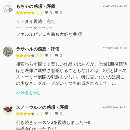
もちゃの感想・評価
2025/09/16 21:56
0
0
5.0
リアタイ視聴 完走
︶⊹︶︶୨୧︶︶⊹︶
ファルルビジュも曲も大好き😭👏
ラサハルの感想・評価
2025/07/08 11:16
1
0
3.9
相変わらず観てて楽しい作品ではあるが、当然1期視聴時
ほど映像に新鮮さを感じることもなければ、2期と比べて
ストーリー展開の刺激も少ない。特に言いたいのは楽曲
の少なさ。グループがいくつも結成される上で、…
>>続きを読む
スノーウルフの感想・評価
2025/02/10 11:37
1
0
4.0
引き続きシーズン3を視聴しました〜!!
結構面白かったです!!