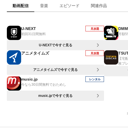
動画配信
音楽
エピソード
関連作品
U-NEXT
DMM
見放題
初回31日間無料
月額5
U-NEXTで今すぐ見る
アニメタイムズ
TSUT
見放題
【宅
枚プ
アニメタイムズで今すぐ見る
music.jp
レンタル
今なら30日間無料でおためし
music.jpで今すぐ見る