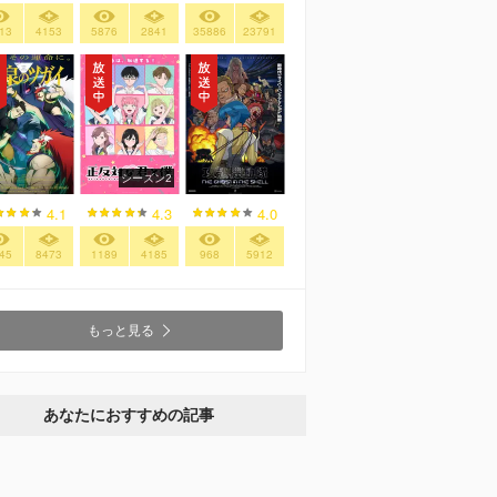
13
4153
5876
2841
35886
23791
シーズン2
4.1
4.3
4.0
45
8473
1189
4185
968
5912
もっと見る
あなたにおすすめの記事