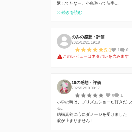
返してたなー。小鳥遊って苗字…
>>続きを読む
のみの感想・評価
2025/12/21 19:18
5.0
1
0
このレビューはネタバレを含みます
19の感想・評価
2025/12/10 00:17
-
0
1
小学の時は、プリズムショーだ好きだっ
る。
結構真剣に心にダメージを受けました！
涙が止まりません！