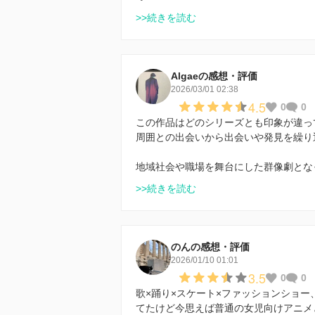
>>続きを読む
Algaeの感想・評価
2026/03/01 02:38
4.5
0
0
この作品はどのシリーズとも印象が違っ
周囲との出会いから出会いや発見を繰り
地域社会や職場を舞台にした群像劇とな
>>続きを読む
のんの感想・評価
2026/01/10 01:01
3.5
0
0
歌×踊り×スケート×ファッションショ
てたけど今思えば普通の女児向けアニメ