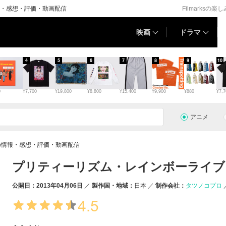
・感想・評価・動画配信
Filmarksの楽
映画
ドラマ
4
5
6
7
8
9
10
0
¥7,700
¥19,800
¥8,800
¥15,400
¥9,900
¥880
¥7,7
アニメ
の情報・感想・評価・動画配信
プリティーリズム・レインボーライブ
公開日：2013年04月06日
製作国・地域：
日本
制作会社：
タツノコプロ
4.5