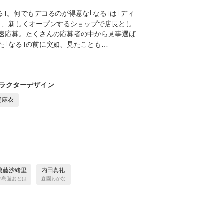
｣。何でもデコるのが得意な｢なる｣は｢ディ
日、新しくオープンするショップで店長とし
速応募。たくさんの応募者の中から見事選ば
た｢なる｣の前に突如、見たことも…
ラクターデザイン
浦麻衣
後藤沙緒里
内田真礼
小鳥遊おとは
森園わかな