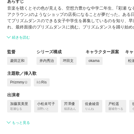
あらすじ
音楽を聴くとその色が見える、空想力豊かな中学二年生、｢彩瀬 なる
アクラウン｣のようなショップの店長になることが夢だった。ある
てプリズムダンスのできる女子中学生を募集しているのを知り、早
れ、最終面接のプリズムダンスに挑む。プリズムダンスを踊り始め
続きを読む
監督
シリーズ構成
キャラクター原案
キャ
菱田正和
井内秀治
坪田文
okama
松
主題歌／挿入歌
Prizmmy☆
i☆Ris
出演者
加藤英美里
小松未可子
芹澤優
佐倉綾音
戸松遥
彩瀬なる
涼野いと
福原あん
りんね
蓮城寺べる
もっと見る