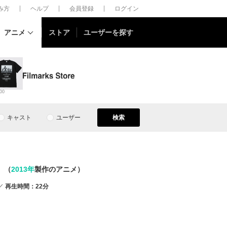
しみ方
ヘルプ
会員登録
ログイン
アニメ
ストア
ユーザーを探す
00
キャスト
ユーザー
検索
（
2013年
製作のアニメ）
再生時間：22分