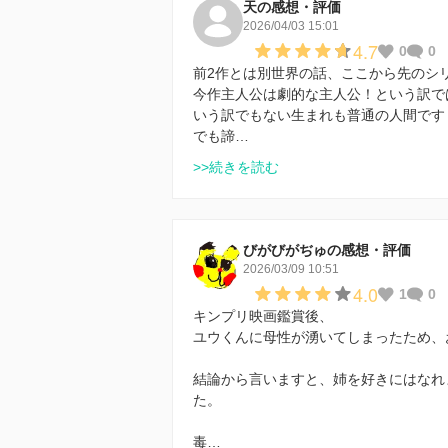
天の感想・評価
2026/04/03 15:01
4.7
0
0
前2作とは別世界の話、ここから先のシ
今作主人公は劇的な主人公！という訳で
いう訳でもない生まれも普通の人間です
でも諦…
>>続きを読む
びがびがぢゅの感想・評価
2026/03/09 10:51
4.0
1
0
キンプリ映画鑑賞後、
ユウくんに母性が湧いてしまったため、
結論から言いますと、姉を好きにはなれ
た。
毒…