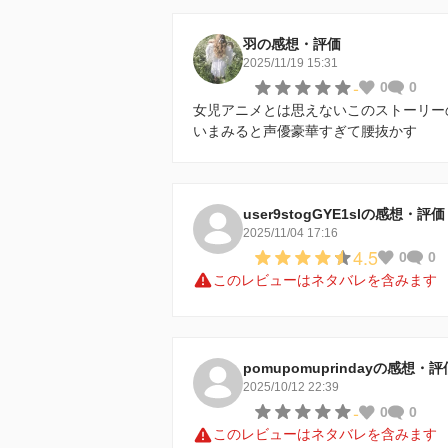
羽の感想・評価
2025/11/19 15:31
-
0
0
女児アニメとは思えないこのストーリー
いまみると声優豪華すぎて腰抜かす
user9stogGYE1slの感想・評価
2025/11/04 17:16
4.5
0
0
このレビューはネタバレを含みます
pomupomuprindayの感想・評
2025/10/12 22:39
-
0
0
このレビューはネタバレを含みます