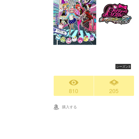
シーズン3
810
205
購入する