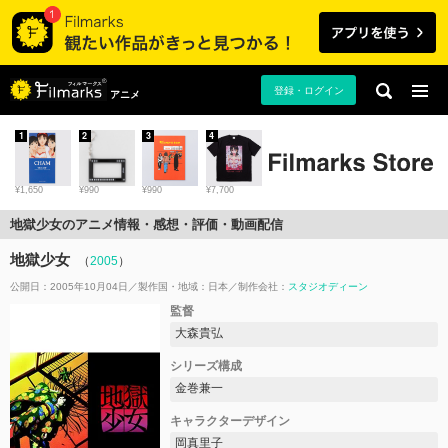
登録・ログイン
アニメ
1
2
3
4
¥1,650
¥990
¥990
¥7,700
地獄少女のアニメ情報・感想・評価・動画配信
地獄少女
（
2005
）
公開日：2005年10月04日
製作国・地域：
日本
制作会社：
スタジオディーン
監督
大森貴弘
シリーズ構成
金巻兼一
キャラクターデザイン
岡真里子