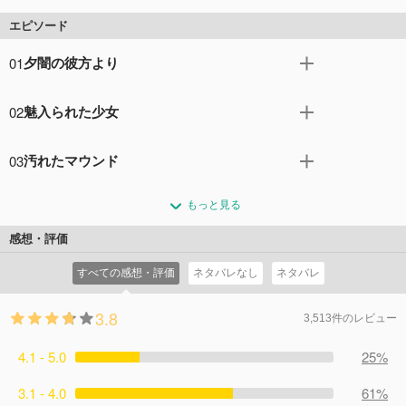
エピソード
01
夕闇の彼方より
クラスの募金を失くしてしまった真由美。クラスメイトの
02
魅入られた少女
亜矢が助けてくれてその場は難を逃れたが、この日から亜
矢と真由美のつらい主従関係が始まった。追い詰められた
涼子はひどいストーカー行為を受けていた。警察も捜査を
真由美は｢地獄通信｣の噂を耳にする。
03
汚れたマウンド
続けるがどうしても捕まえる事ができない。次第にエスカ
コメント4件
拍手23回
レートしていくいやがらせに涼子はついに「地獄通信」に
野球部のスター選手・花笠から影のシゴキにあう部員た
アクセスしてしまう。
もっと見る
ち。ある日、岩下はシゴキにあった室井を家に送ったが、
コメント3件
拍手20回
ケガがもとで命を落としてしまう。岩下は花笠の暴力を訴
感想・評価
えるが、逆に犯人と疑われてしまう。
すべての感想・評価
ネタバレなし
ネタバレ
コメント2件
拍手20回
3.8
3,513件のレビュー
4.1 - 5.0
25%
3.1 - 4.0
61%