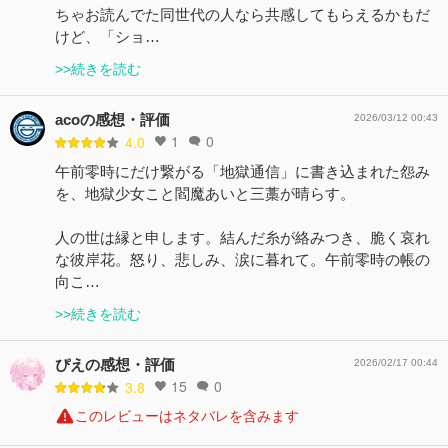
ちゃお読んでた同世代の人なら共感してもらえるかもだ
けど、「ショ…
>>続きを読む
acoの感想・評価
2026/03/12 00:43
1
0
4.0
午前零時にだけ繋がる「地獄通信」に書き込まれた怨み
を、地獄少女こと閻魔あいと三藁が晴らす。
人の世は縁と申します。結んだ糸が絡みつき、脆く哀れ
な彼岸花。怒り、悲しみ、涙に暮れて。午前零時の帳の
向こ…
>>続きを読む
ぴえの感想・評価
2026/02/17 00:44
15
0
3.8
このレビューはネタバレを含みます