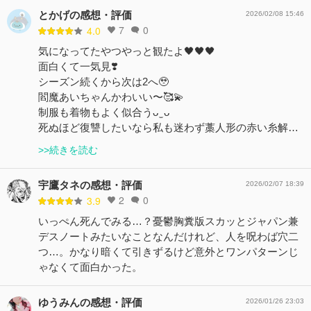
とかげの感想・評価
2026/02/08 15:46
7
0
4.0
気になってたやつやっと観たよ🖤🖤🖤
面白くて一気見❣️
シーズン続くから次は2へ🥹
閻魔あいちゃんかわいい〜🥰💫
制服も着物もよく似合うᴗ ̫ ᴗ
死ぬほど復讐したいなら私も迷わず藁人形の赤い糸解…
>>続きを読む
宇鷹タネの感想・評価
2026/02/07 18:39
2
0
3.9
いっぺん死んでみる…？憂鬱胸糞版スカッとジャパン兼
デスノートみたいなことなんだけれど、人を呪わば穴二
つ…。かなり暗くて引きずるけど意外とワンパターンじ
ゃなくて面白かった。
ゆうみんの感想・評価
2026/01/26 23:03