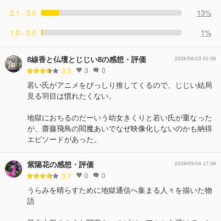
2.1 - 3.0
13%
1.0 - 2.0
1%
8線香と仏壇とじじい8の感想・評価
2026/06/10 01:06
3
0
3.5
若い氏がアニメをびっしり推してくるので、じじい結局
見る羽目は慣れたくない。
地獄におちるのだーいう幼女きくりと若い氏が重なった
が、齋藤飛鳥の閻魔あいでなぜ映像化しないのかも納得
エピソードがあった。
紫陽花の感想・評価
2026/05/16 17:39
0
0
3.7
うらみを晴らすために地獄通信へ集まる人々を描いた物
語