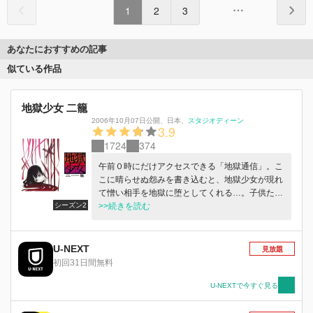
1
2
3
あなたにおすすめの記事
似ている作品
地獄少女 二籠
2006年10月07日公開
、
日本
、
スタジオディーン
3.9
1724
374
午前０時にだけアクセスできる「地獄通信」。こ
こに晴らせぬ怨みを書き込むと、地獄少女が現れ
て憎い相手を地獄に堕としてくれる…。子供たち
シーズン2
の間で広がった都市伝説のような噂だったが実は
>>続きを読む
本当の事だったのだ。彼女の名前は、閻魔あい。
普段は目立たない少女が怨みの感情に共鳴した
時、彼女は地獄少女に変身する！…だがそこには
U-NEXT
見放題
伝説には語られていない、少女との契約があっ
初回31日間無料
た。「人を呪わば穴二つ、相手を地獄に送る代わ
りにあなたの魂も死後地獄に行く事になるわ、そ
U-NEXTで今すぐ見る
れでもいいの？」