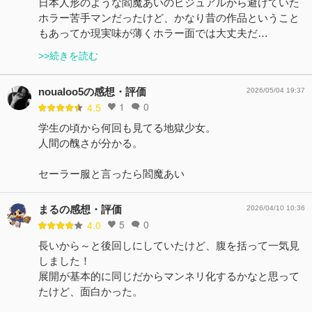
日本人形のような閻魔あいのビジュアルから避けていた
ホラー苦手マンだったけど、かなり昔の作品ということ
もあってか現実味が薄くホラー面では大丈夫だ…
>>続きを読む
noualoo5の感想・評価
2026/05/04 19:37
1
0
4.5
学生の頃から何回も見てる地獄少女。
人間の醜さが分かる。
セーラー服と言ったら閻魔あい
まるの感想・評価
2026/04/10 10:36
5
0
4.0
長いから～と後回しにしていたけど、腹を括って一気見
しました！
展開が基本的に同じだからマンネリ化するかなと思って
たけど、面白かった。