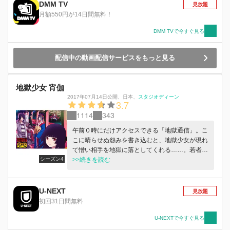
DMM TV
見放題
月額550円が14日間無料！
DMM TVで今すぐ見る
配信中の動画配信サービスをもっと見る
地獄少女 宵伽
2017年07月14日公開
、
日本
、
スタジオディーン
3.7
1114
343
午前０時にだけアクセスできる「地獄通信」。こ
こに晴らせぬ怨みを書き込むと、地獄少女が現れ
て憎い相手を地獄に落としてくれる……。若者た
シーズン4
ちの間で広がった都市伝説のような噂だったが、
>>続きを読む
実は本当の事だったのだ。少女の名前は、閻魔あ
い。依頼主の怨みの感情に共鳴した時、彼女は地
獄少女として標的となった人間を地獄へと送り流
U-NEXT
見放題
す。……だがそこには伝説には語られていない、
初回31日間無料
少女との契約が存在した。「人を呪わば穴二つ。
相手を地獄に送る代わりに、あなたの魂も死後地
U-NEXTで今すぐ見る
獄に行く事になるわ、それでもいいの？」そし