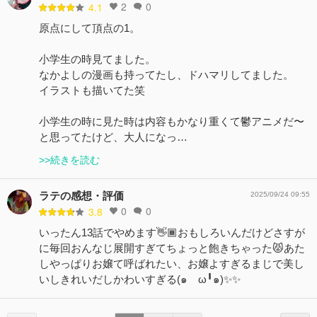
2
0
4.1
原点にして頂点の1。
小学生の時見てました。
なかよしの漫画も持ってたし、ドハマリしてました。
イラストも描いてた笑
小学生の時に見た時は内容もかなり重くて鬱アニメだ〜
と思ってたけど、大人になっ…
>>続きを読む
ラテの感想・評価
2025/09/24 09:55
0
0
3.8
いったん13話でやめます👋🏾おもしろいんだけどさすが
に毎回おんなじ展開すぎてちょっと飽きちゃった😾あた
しやっぱりお嬢て呼ばれたい、お嬢よすぎるまじで美し
いしきれいだしかわいすぎる(๑ゝω╹๑)✨✨