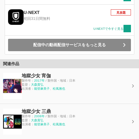
U-NEXT
見放題
初回31日間無料
U-NEXTで今すぐ見る
配信中の動画配信サービスをもっと見る
関連作品
地獄少女 宵伽
製作年：
2017年
/ 製作国・地域：日本
監督：
大森貴弘
出演者：
能登麻美子
、
松風雅也
地獄少女 三鼎
製作年：
2008年
/ 製作国・地域：日本
監督：
大森貴弘
出演者：
能登麻美子
、
松風雅也