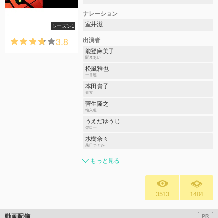
ナレーション
室井滋
シーズン1
3.8
出演者
能登麻美子
閻魔あい
松風雅也
一目連
本田貴子
骨女
菅生隆之
輪入道
うえだゆうじ
柴田一
水樹奈々
柴田つぐみ
もっと見る
3513
1404
動画配信
PR