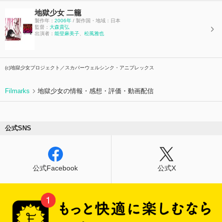
地獄少女 二籠
製作年：
2006年
/ 製作国・地域：日本
監督：
大森貴弘
出演者：
能登麻美子
、
松風雅也
(c)地獄少女プロジェクト／スカパーウェルシンク・アニプレックス
Filmarks
地獄少女の情報・感想・評価・動画配信
公式SNS
公式Facebook
公式X