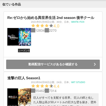
似ている作品
Re:ゼロから始める異世界生活 2nd season 後半クール
2021年01月06日公開
、
30分
、
日本
、
WHITE FOX
4.0
12834
2270
シーズン3
動画配信サービスがあるか確認する
進撃の巨人 Season1
2013年04月06日公開
、
24分
、
日本
、
WIT STUDIO
4.4
55462
7314
巨人がすべてを支配する世界。 巨人の餌と化し
た人類は高さ50メートルの巨大な壁を築き、壁外