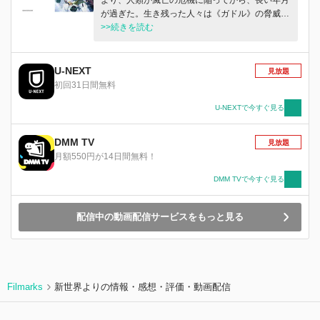
が過ぎた。生き残った人々は《ガドル》の脅威か
ら身を護るため、全高3,000Mの巨大な移動要塞
>>続きを読む
《デカダンス》を建造し、日々を暮らしていた。
《デカダンス》に住まうのは、日夜《ガドル》と
戦う戦士たち《ギア》と、戦う力を持たない《タ
U-NEXT
見放題
ンカー》たち。ガドルと戦う戦士《ギア》に憧
初回31日間無料
れ、自らも《ギア》になることを夢見る《タンカ
ー》の少女・ナツメは、ある日、無愛想なデカダ
U-NEXTで今すぐ見る
ンスの装甲修理人・カブラギと出会う。夢を諦め
ない前向きな少女と夢を諦めたリアリストの男。
DMM TV
見放題
一見正反対のように見える二人の出会いは、やが
月額550円が14日間無料！
てこの世界の未来を大きく揺るがすことになる。
DMM TVで今すぐ見る
配信中の動画配信サービスをもっと見る
Filmarks
新世界よりの情報・感想・評価・動画配信