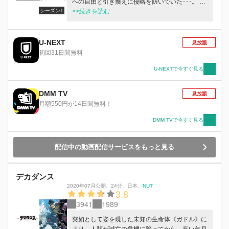
への自由と引き換えに侵略を防いでいた･･･。 ま
シーズン1
だ見ぬ壁外の世界を夢見る10歳の少年、エレン･
>>続きを読む
イェーガー。 エレンは仮初めの平和に満足し外
の世界へ出ることを諦めた人々に違和感を覚え
る。 彼らを「家畜」と呼ぶエレン。 エレンを
U-NEXT
見放題
「異物」と感じる人々。 だが、壁をも越える超
初回31日間無料
大型巨人の出現により、エレンの「夢」も人々の
「平和」も突如として崩れ去ってしまう･･･。
U-NEXTで今すぐ見る
DMM TV
見放題
月額550円が14日間無料！
DMM TVで今すぐ見る
配信中の動画配信サービスをもっと見る
デカダンス
2020年07月公開
、
24分
、
日本
、
NUT
3.8
3941
1989
突如として姿を現した未知の生命体《ガドル》に
より、人類が滅亡の危機に陥ってから、長い年月