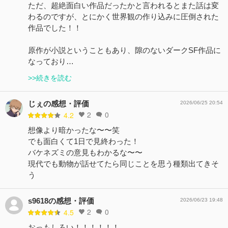
ただ、超絶面白い作品だったかと言われるとまた話は変
わるのですが、とにかく世界観の作り込みに圧倒された
作品でした！！
原作が小説ということもあり、隙のないダークSF作品に
なっており…
>>続きを読む
じぇの感想・評価
2026/06/25 20:54
2
0
4.2
想像より暗かったな〜〜笑
でも面白くて1日で見終わった！
バケネズミの意見もわかるな〜〜
現代でも動物が話せてたら同じことを思う種類出てきそ
う
s9618の感想・評価
2026/06/23 19:48
2
0
4.5
おっもしろい！！！！！！