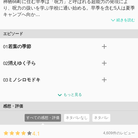
神栖66町に住む早季は「呪力」と呼ばれる超能力の発現によ
り、呪力の扱いを学ぶ学校に通い始める。早季を含む5人は夏季
キャンプへ向か…
続きを読む
エピソード
01
若葉の季節
1000年後。かつて茨城と呼ばれていた地域の南端に広がる
02
消えゆく子ら
人口3000人ほどの町・神栖66町。和貴園と呼ばれる小学校
に通っていた早季は、潜在的に人間に備わった超能力“呪
全人学級では、何事もなかったかのように平穏な日々が続
力”の発現のため、利根川上流の隠れ寺・清浄寺での神聖な
03
ミノシロモドキ
いていた。突然姿を消した麗子など、最初から存在しなか
儀式に臨む。
ったかのように…。それから1か月後、学校の恒例行事で
全人学級最大のイベント“夏季キャンプ”が始まった。これ
コメント5件
拍手10回
ある“搬球トーナメント”の時期が近づいてくる。それは、
もっと見る
は、キャンプを張りながら7日をかけてカヌーで利根川を
ふたつの班が搬球側と妨害側に別れて競う、呪力を使った
遡り、自分たちの力だけで自然を探索するという野外実
感想・評価
球技大会。搬球側は大きな大理石の球を転がしてゴールの
習。班ごとに日程がずらされているため、同じ班のメンバ
穴を目指し、妨害側はそれを阻止するという競技だ。早
すべての感想・評価
ネタバレなし
ネタバレ
ー以外とは誰にも会わないという、いやが上にも冒険心を
季、瞬、覚、真理亜、守の5人は、学園生活を満喫しなが
かき立てるものだった。
ら準備を進めた。
4.1
コメント5件
拍手9回
4,609件のレビュー
コメント5件
拍手9回