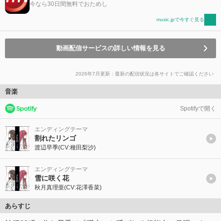
今なら30日間無料でおためし
music.jpで今すぐ見る
動画配信サービスの詳しい情報を見る
2026年7月更新：最新の配信状況は各サイトでご確認ください
音楽
Spotifyで開く
エンディングテーマ
割れたリンゴ
渡辺早季(CV:種田梨沙)
エンディングテーマ
雪に咲く花
秋月真理亜(CV:花澤香菜)
あらすじ