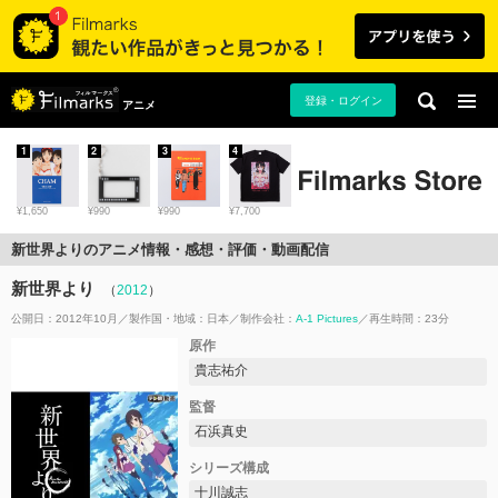
登録・ログイン
アニメ
1
2
3
4
¥1,650
¥990
¥990
¥7,700
新世界よりのアニメ情報・感想・評価・動画配信
新世界より
（
2012
）
公開日：2012年10月
製作国・地域：
日本
制作会社：
A-1 Pictures
再生時間：23分
原作
貴志祐介
監督
石浜真史
シリーズ構成
十川誠志