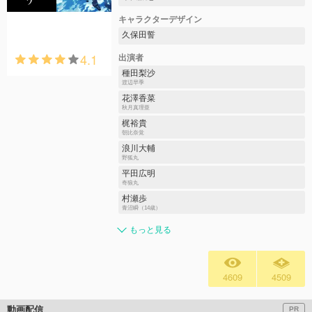
キャラクターデザイン
久保田誓
4.1
出演者
種田梨沙
渡辺早季
花澤香菜
秋月真理亜
梶裕貴
朝比奈覚
浪川大輔
野狐丸
平田広明
奇狼丸
村瀬歩
青沼瞬（14歳）
もっと見る
4609
4509
動画配信
PR