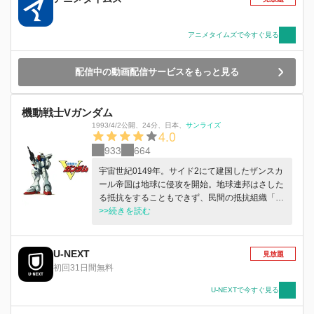
アニメタイムズで今すぐ見る
配信中の動画配信サービスをもっと見る
機動戦士Vガンダム
1993/4/2公開
、
24分
、
日本
、
サンライズ
4.0
933
664
宇宙世紀0149年。サイド2にて建国したザンスカ
ール帝国は地球に侵攻を開始。地球連邦はさした
る抵抗をすることもできず、民間の抵抗組織「リ
ガ・ミリティア」だけがザンスカール帝国の「ベ
>>続きを読む
スパ」と戦っていた。ある日、戦闘に巻き込まれ
たウッソは、成り行きで「V(ヴィクトリー)ガン
ダム」を操縦することになり…。
U-NEXT
見放題
初回31日間無料
U-NEXTで今すぐ見る