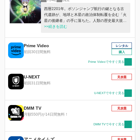
西暦2201年。ボソンジャンプ航行の鍵となる古
代遺跡が、地球と木星の政治体制転覆を企む「火
星の後継者」の手に落ちた。人類の歴史最大規模
のクーデターに対し、発進する新・機動戦艦ナデ
>>続きを読む
シコ。しかし、艦長ホシノ・ルリ達の前に現れた
のは、一度はルリの育ての親となったテンカワ・
アキトの復讐鬼と化した姿だった。
Prime Video
レンタル
初回30日間無料
購入
Prime Videoで今すぐ見る
U-NEXT
見放題
初回31日間無料
U-NEXTで今すぐ見る
DMM TV
見放題
月額550円が14日間無料！
DMM TVで今すぐ見る
アニメタイムズ
見放題