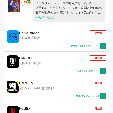
「ガンダム」シリーズの原点になったTVシリー
ズ第1弾。宇宙世紀0079。ジオン公国と地球連邦
政府が戦争を繰り広げる中、サイド7に住むアム
ロ・レイは、ジオン軍の奇襲をきっかけに、連邦
>>続きを読む
軍のモビルスーツ“ガンダム”のパイロットになっ
てしまう。様々な戦いを経て、アムロは“ニュー
タイプ”へと覚醒していく…。
Prime Video
見放題
初回30日間無料
Prime Videoで今すぐ見る
U-NEXT
見放題
初回31日間無料
U-NEXTで今すぐ見る
DMM TV
見放題
月額550円が14日間無料！
DMM TVで今すぐ見る
Netflix
見放題