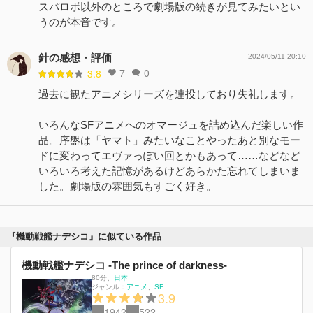
スパロボ以外のところで劇場版の続きが見てみたいとい
うのが本音です。
針の感想・評価
2024/05/11 20:10
7
0
3.8
過去に観たアニメシリーズを連投しており失礼します。
いろんなSFアニメへのオマージュを詰め込んだ楽しい作
品。序盤は「ヤマト」みたいなことやったあと別なモー
ドに変わってエヴァっぽい回とかもあって……などなど
いろいろ考えた記憶があるけどあらかた忘れてしまいま
した。劇場版の雰囲気もすごく好き。
『機動戦艦ナデシコ』に似ている作品
機動戦艦ナデシコ -The prince of darkness-
80分
、
日本
ジャンル：
アニメ
SF
3.9
1942
522