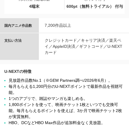
4端末
600pt（無料トライアル） 付与
7,200作品以上
国内アニメ作品数
クレジットカード／キャリア決済／楽天ペ
支払い方法
イ／AppleID決済／ギフトコード／U-NEXT
カード
U-NEXTの特徴
見放題作品数No.1（※GEM Partners調べ/2026年6⽉）。
毎月もらえる1,200円分のU-NEXTポイントで最新作品を視聴可
能。
1つのアプリで、雑誌やマンガも楽しめる。
1,800ポイントを使って、映画チケット1枚といつでも交換可
能。毎月もらえるポイントを使えば、3か月で映画チケット2枚
が実質無料。
HBO、DCなどHBO Max作品が追加料金なく見放題。