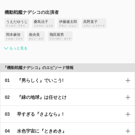
機動戦艦ナデシコの出演者
うえだゆうじ
桑島法子
伊藤健太郎
高野直子
テンカワ・アキト
ミスマル・ユリカ
アオイ・ジュン
メグミ・レイナード
岡本麻弥
南央美
飛田展男
ハルカ・ミナト
ホシノ・ルリ
ウリバタケ・セイヤ
もっと見る
『機動戦艦ナデシコ』のエピソード情報
『男らしく』でいこう!
『緑の地球』は任せとけ
早すぎる『さよなら』!
水色宇宙に『ときめき』