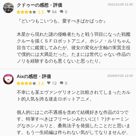
クドゥーの感想・評価
2021/11/28 21:00
94
0
3.5
『どいつもこいつも、愛すべきばかばっか』
木星から現れた謎の侵略者たちと戦う羽目になった戦艦
クルーを描くＳＦロボットアニメ。ホシノ・ルリちゃん
目当てに鑑賞してみたが、彼女の変化が主軸の実質主役
で僕的には大満足だった。たまには世代じゃない作品の
ノリを経験するのも悪くないと思ったり。
Aixの感想・評価
2026/07/20 12:00
12
0
3.8
不幸にも某エヴァンゲリオンと比較されてしまったカル
ト的人気を誇る迷走ロボットアニメ。
個人的にはこの不遇感を含めて結構好きな作品の1つで
す。特筆すべきはフリーレンみたいに(！？)チャーミン
グなホシノルリと、桑島法子を発掘したことだと思いま
す。もう一生続編は作られない気がしてなりませんが、