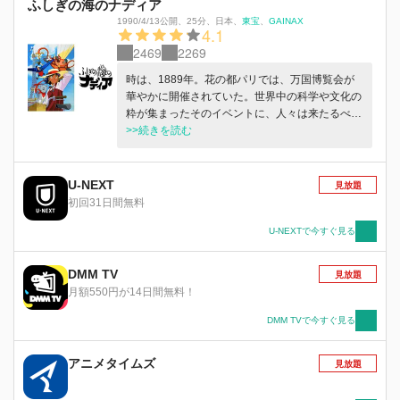
ふしぎの海のナディア
1990/4/13公開
、
25分
、
日本
、
東宝
GAINAX
4.1
2469
2269
時は、1889年。花の都パリでは、万国博覧会が
華やかに開催されていた。世界中の科学や文化の
粋が集まったそのイベントに、人々は来たるべき
20世紀、科学万能の時代の到来を予感し、夢見て
>>続きを読む
いた…。そんな科学の進歩は地球を急激に狭くし
つつあったが、まだまだ未知なるロマンと冒険が
あふれた時代でもあった。そんな中、世界中の海
U-NEXT
見放題
で謎の巨大生物“海獣”が出没し人々を恐怖に陥れ
初回31日間無料
ていた。その海獣によって父親が行方不明になっ
てしまった発明好きの少年・ジャンは、万国博覧
U-NEXTで今すぐ見る
会の会場で謎の少女・ナディアに出会う。ナディ
アに一目ぼれしたジャンは、ひょんなことからナ
DMM TV
見放題
ディアとともに冒険へと旅立つことに-。彼らを
月額550円が14日間無料！
待ちうける運命とはいったい?
DMM TVで今すぐ見る
アニメタイムズ
見放題