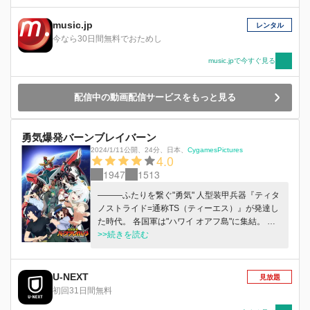
music.jp
レンタル
今なら30日間無料でおためし
music.jpで今すぐ見る
配信中の動画配信サービスをもっと見る
勇気爆発バーンブレイバーン
2024/1/11公開
、
24分
、
日本
、
CygamesPictures
4.0
1947
1513
―――ふたりを繋ぐ"勇気" 人型装甲兵器『ティタ
ノストライド=通称TS（ティーエス）』が発達し
た時代。 各国軍は"ハワイ オアフ島"に集結。 陸
上自衛隊所属 イサミ・アオと アメリカ海兵隊所
>>続きを読む
属 ルイス・スミスのふたりは戦闘の最中出逢
う。 突如所属不明機による強襲を受け、為す術
もなく散っていく兵士たち。 己の誇りをかけて
U-NEXT
見放題
戦え。 死と隣り合わせの戦場で生き残る為。 仲
初回31日間無料
間を救う為。 命を信じて、"勇気"を燃やせ。