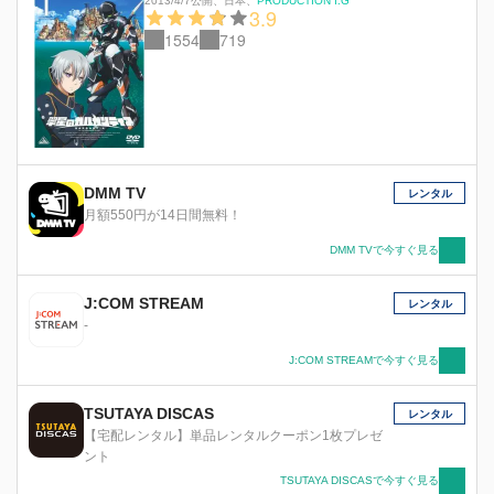
2013/4/7公開
、
日本
、
PRODUCTION I.G
3.9
1554
719
DMM TV
レンタル
月額550円が14日間無料！
DMM TVで今すぐ見る
J:COM STREAM
レンタル
-
J:COM STREAMで今すぐ見る
TSUTAYA DISCAS
レンタル
【宅配レンタル】単品レンタルクーポン1枚プレゼ
ント
TSUTAYA DISCASで今すぐ見る