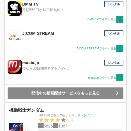
DMM TV
レンタル
月額550円が14日間無料！
DMM TVで今すぐ見る
J:COM STREAM
レンタル
-
J:COM STREAMで今すぐ見る
music.jp
レンタル
今なら30日間無料でおためし
music.jpで今すぐ見る
配信中の動画配信サービスをもっと見る
機動戦士ガンダム
1979/4/7公開
、
25分
、
日本
、
サンライズ
4.2
5825
1987