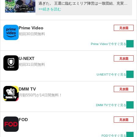
過ぎた。 王選に臨むエミリア陣営は一致団結、充実し
シーズン4
た日々を送っていたナツキ・スバルだったが、平穏は
>>続きを読む
使者によって届けられた一枚の書状によって終わりを
告げる。 それは王選候補者の一人、アナスタシアがエ
ミリアへ宛てたルグニカの五大都市に数えられる水門
Prime Video
見放題
都市プリステラへの招待状だった。 招待を受け、プリ
初回30日間無料
ステラへ向かうスバルたち一行を待っていたのは様々
な再会。 一つは意外な、一つは意図せぬ、そして一つ
Prime Videoで今すぐ見る
は来るべき。水面下で蠢く悪意の胎動と降りかかる未
曾有の危機。 少年は再び過酷な運命に立ち向かう。
U-NEXT
見放題
初回31日間無料
U-NEXTで今すぐ見る
DMM TV
見放題
月額550円が14日間無料！
DMM TVで今すぐ見る
FOD
見放題
FODで今すぐ見る