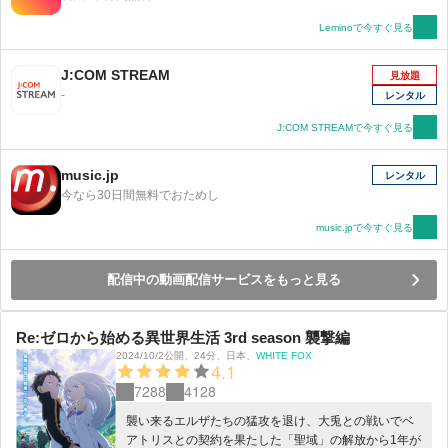
Leminoで今すぐ見る
J:COM STREAM
見放題
-
レンタル
J:COM STREAMで今すぐ見る
music.jp
レンタル
今なら30日間無料でおためし
music.jpで今すぐ見る
配信中の動画配信サービスをもっと見る
Re:ゼロから始める異世界生活 3rd season 襲撃編
2024/10/2公開
、
24分
、
日本
、
WHITE FOX
4.1
7288
4128
襲い来るエルザたちの猛攻を退け、大兎との戦いでベ
アトリスとの契約を果たした「聖域」の解放から1年が