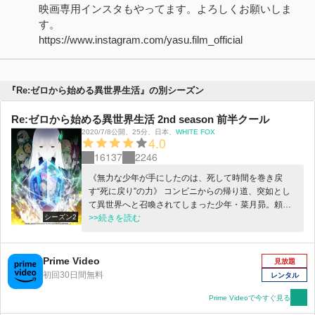
映画専用インスタもやってます。よろしくお願いしま
す。
https://www.instagram.com/yasu.film_official
『Re:ゼロから始める異世界生活』の別シーズン
Re:ゼロから始める異世界生活 2nd season 前半クール
2020/7/8公開
、
25分
、
日本
、
WHITE FOX
4.0
16137
2246
《無力な少年が手にしたのは、死して時間を巻き戻
す“死に戻り”の力》 コンビニからの帰り道、突如とし
て異世界へと召喚されてしまった少年・菜月昴。頼れ
シーズン2
るものなど何一つない異世界で、無力な少年が手にし
>>続きを読む
た唯一の力……それは死して時間を巻き戻す《死に戻
り》の力だった。幾多の死を繰り返しながら、辛い決
別を乗り越え、ようやく訪れた最愛の少女との再会も
Prime Video
見放題
束の間、少年を襲う無慈悲な現実と想像を絶する危
初回30日間無料
レンタル
機。大切な人たちを守るため、そして確かにあったか
けがえのない時間を取り戻すため、少年は再び絶望に
Prime Videoで今すぐ見る
抗い、過酷な運命に立ち向かっていく。