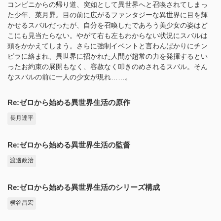
コンビニからの帰り道、突如として異世界へと召喚されてしまっ
た少年、菜月昴。目の前に広がるファンタジーな異世界に目を輝
かせるスバルだったが、自分を召喚したであろう美少女の姿はど
こにも見当たらない。やがて右も左もわからない状況にスバルは
頭をかかえてしまう。さらに強制イベントと言わんばかりにチン
ピラに絡まれ、異世界に招かれた人間が超常の力を発揮するとい
ったお約束の展開もなく、容赦なく叩きのめされるスバル。そん
なスバルの前に一人の少女が現れ……。
Re:ゼロから始める異世界生活の原作
長月達平
Re:ゼロから始める異世界生活の監督
渡邊政治
Re:ゼロから始める異世界生活のシリーズ構成
横谷昌宏