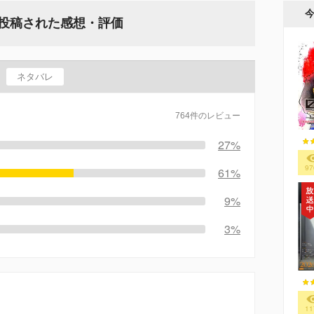
投稿された感想・評価
ネタバレ
764件のレビュー
27%
97
61%
9%
3%
11