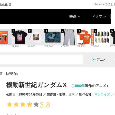
動画配信
Filmarksの楽
映画
ドラマ
4
5
6
7
8
9
10
0
¥7,700
¥8,800
¥19,800
¥15,400
¥9,900
¥880
¥7,7
アニメ
価・動画配信
機動新世紀ガンダムX
（
1996年
製作のアニメ）
公開日：1996年04月05日
製作国・地域：
日本
制作会社：
サンライズ
3.8