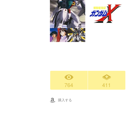
764
411
購入する