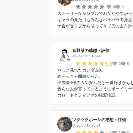
-
0
0
ストーリーがシンプルでわかりやすかっ
キャラの見た目もみんなバラバラで覚え
予告がセリフから取ってきてるの面白か
京野菜の感想・評価
2026/06/05 18:44
5.0
0
0
やっと見れたガンダムX。
めーっちゃ面白かった。
平成3部作のガンダムだと一番好きかも
色んな人が言っているようにボーイミー
ガロードとティファの純愛物語。
ツクツクボーシの感想・評価
2026/05/19 23:21
4.0
1
0