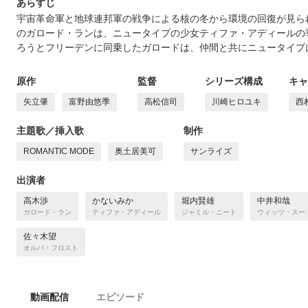
あらすじ
宇宙革命軍と地球連邦軍の戦争による核の冬から環境の回復が見ら
のガロード・ランは、ニュータイプの少女ティファ・アディールの
ろうとフリーデンに同乗したガロードは、仲間と共にニュータイプ
原作
監督
シリーズ構成
キャ
矢立肇
富野由悠季
高松信司
川崎ヒロユキ
西
主題歌／挿入歌
制作
ROMANTIC MODE
奥土居美可
サンライズ
出演者
高木渉
かないみか
堀内賢雄
中井和哉
ガロード・ラン
ティファ・アディール
ジャミル・ニート
ウィッツ・スー
佐々木望
オルバ・フロスト
動画配信
エピソード