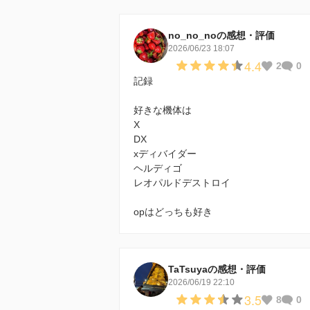
no_no_noの感想・評価
2026/06/23 18:07
4.4
2
0
記録
好きな機体は
X
DX
xディバイダー
ヘルディゴ
レオパルドデストロイ
opはどっちも好き
TaTsuyaの感想・評価
2026/06/19 22:10
3.5
8
0