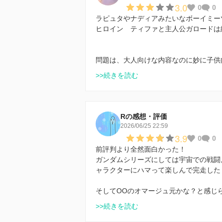
3.0
0
0
ラピュタやナディアみたいなボーイミー
ヒロイン ティファと主人公ガロードは
問題は、大人向けな内容なのに妙に子供
>>続きを読む
Rの感想・評価
2026/06/25 22:59
3.9
0
0
前評判より全然面白かった！
ガンダムシリーズにしては宇宙での戦闘
ャラクターにハマって楽しんで完走した
そしてOOのオマージュ元かな？と感じ
>>続きを読む