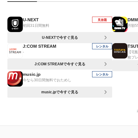
U-NEXT
DMM
見放題
初回31日間無料
月額5
U-NEXTで今すぐ見る
J:COM STREAM
TSUT
レンタル
-
【宅
枚プ
J:COM STREAMで今すぐ見る
music.jp
レンタル
今なら30日間無料でおためし
music.jpで今すぐ見る