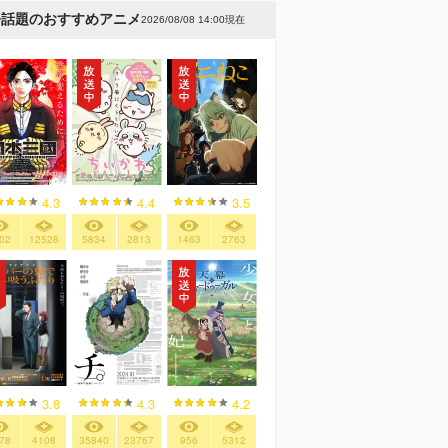
今話題のおすすめアニメ
2026/08/08 14:00現在
4.3
4.4
3.5
02
12528
5834
2813
1463
2763
3.8
4.3
4.2
78
4108
35840
23767
956
5312