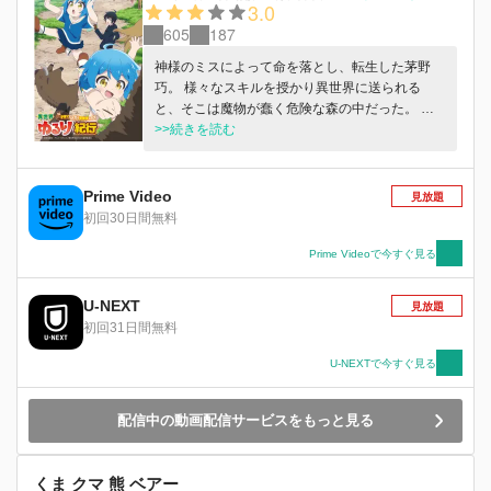
3.0
605
187
神様のミスによって命を落とし、転生した茅野
巧。 様々なスキルを授かり異世界に送られる
と、そこは魔物が蠢く危険な森の中だった。 タ
クミはその森で双子と思しき幼い男女の子供を発
>>続きを読む
見し、アレン、エレナと名づけて保護する。格闘
術で魔物を楽々倒す二人に驚きながらも、街に辿
り着いたタクミは生計を立てるために冒険者ギル
Prime Video
見放題
ドに登録。 アレンとエレナの成長を見守りなが
初回30日間無料
らの、のんびり冒険者生活がスタート！
Prime Videoで今すぐ見る
U-NEXT
見放題
初回31日間無料
U-NEXTで今すぐ見る
配信中の動画配信サービスをもっと見る
くま クマ 熊 ベアー