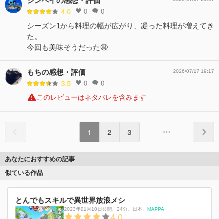
シンペイの感想・評価
0
0
4.0
シーズン1から料理の幅が広がり、凝った料理が増えてき
た。
今回も美味そうだった🤤
もちの感想・評価
2026/07/17 19:17
0
0
3.5
このレビューはネタバレを含みます
1
2
3
あなたにおすすめの記事
似ている作品
とんでもスキルで異世界放浪メシ
2023年01月10日公開
、
24分
、
日本
、
MAPPA
4.0