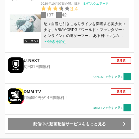
2020年10月07日公開
、
日本
、
EMTスクエアード
3.4
1371
421
悠々自適な引きこもりライフを満喫する美少女ユ
ナは、VRMMORPG『ワールド・ファンタジー・
オンライン』の廃ゲーマー。 ある日いつものよ
シーズン1
うにログインしてみると、なにか普段と様子が違
>>続きを読む
う。 もしかして・・・・・・ここってゲームの
中？それとも異世界？ そして、その地に降り立
ったユナの装備は『クマの服』『クマの手袋』
U-NEXT
見放題
『クマの靴』で固められていて ――んん？く
初回31日間無料
ま……？クマ……？熊……？ベアー……？ 「な
んじゃこれはーーーーーーっ！？」 クマっ子、
U-NEXTで今すぐ見る
爆誕！ しかもこのクマ、ただのクマじゃない。
世界最強クラスの魔法とスキルを秘めた、とんで
DMM TV
見放題
もなくスーパーなクマだったのだ！ そんな、世
月額550円が14日間無料！
界征服だってできちゃいそうな強大な力を手にし
たユナの目的――それは！？ この世界でも、ひ
DMM TVで今すぐ見る
たすら楽しく自由気ままに生きること！ 最強無
敵なクマっ子による、クマな冒険とクマな日常の
配信中の動画配信サービスをもっと見る
物語、始まります♪