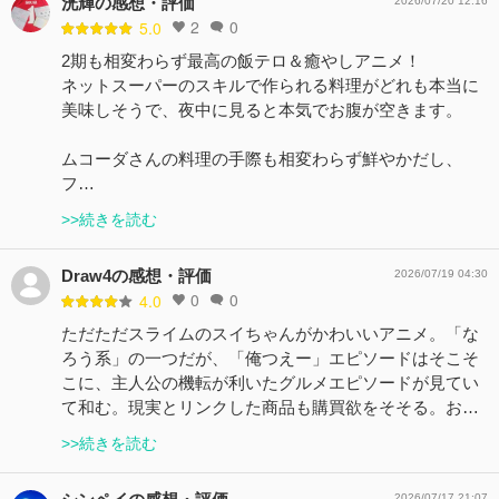
洸輝の感想・評価
2026/07/20 12:16
2
0
5.0
2期も相変わらず最高の飯テロ＆癒やしアニメ！
ネットスーパーのスキルで作られる料理がどれも本当に
美味しそうで、夜中に見ると本気でお腹が空きます。
ムコーダさんの料理の手際も相変わらず鮮やかだし、
フ…
>>続きを読む
Draw4の感想・評価
2026/07/19 04:30
0
0
4.0
ただただスライムのスイちゃんがかわいいアニメ。「な
ろう系」の一つだが、「俺つえー」エピソードはそこそ
こに、主人公の機転が利いたグルメエピソードが見てい
て和む。現実とリンクした商品も購買欲をそそる。お…
>>続きを読む
2026/07/17 21:07