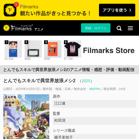
登録・ログイン
アニメ
1
2
3
4
¥1,650
¥990
¥990
¥7,700
とんでもスキルで異世界放浪メシ2のアニメ情報・感想・評価・動画配信
とんでもスキルで異世界放浪メシ2
（
2025
）
公開日：2025年10月07日
製作国・地域：
日本
制作会社：
MAPPA
再生時間：24分
原作
江口連
監督
松田清
シリーズ構成
横手美智子