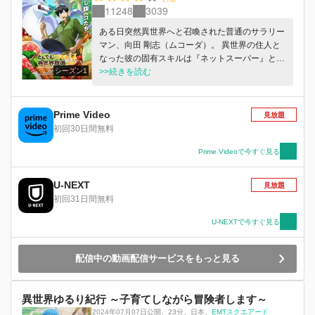
11248
3039
ある日突然異世界へと召喚された普通のサラリー
マン、向田 剛志（ムコーダ）。 異世界の住人と
なった彼の固有スキルは『ネットスーパー』とい
シーズン1
う一見しょぼいものだった…。 落胆するムコー
>>続きを読む
ダだったが、実はこのスキルで取り寄せた現代の
食品は異世界だととんでもない効果を発揮し
て……！？
Prime Video
見放題
初回30日間無料
Prime Videoで今すぐ見る
U-NEXT
見放題
初回31日間無料
U-NEXTで今すぐ見る
配信中の動画配信サービスをもっと見る
異世界ゆるり紀行 ～子育てしながら冒険者します～
2024年07月07日公開
、
23分
、
日本
、
EMTスクエアード