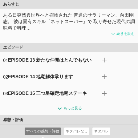
あらすじ
ある日突然異世界へと召喚された 普通のサラリーマン、向田剛
志。 彼は固有スキル『ネットスーパー』で 取り寄せた現代の調
味料で料理…
続きを読む
エピソード
01
EPISODE 13 新たな仲間はとんでもない
ムコーダは次の街を目指し、従魔のフェル、スイと共に旅
02
EPISODE 14 地竜解体承ります
を続けていた。 その道中、いつものようにムコーダが作っ
た食事をみんなで堪能していると、 突然小さなドラゴン
森を抜けてダンジョン都市・ドランにやってきたムコーダ
が、ムコーダの顔に張り付いてきて……？
03
EPISODE 15 三つ星確定地竜ステーキ
たち。フェルが仕留めたアースドラゴンを解体してもらう
コメント37件
拍手73回
ため、ギルドを訪問したムコーダだったが、ギルドマスタ
エルランドが新しいミスリルナイフでアースドラゴンを解
ーのエルランドは、新しく従魔になったドラちゃんに興味
もっと見る
体する間、ムコーダたちはダンジョンに潜る準備をするこ
津々で……！
とに。市場でダンジョンのための食材を買ったあと、店頭
感想・評価
コメント25件
拍手63回
にあった新しい調理道具にムコーダの目が止まり……。
すべての感想・評価
ネタバレなし
ネタバレ
コメント18件
拍手51回