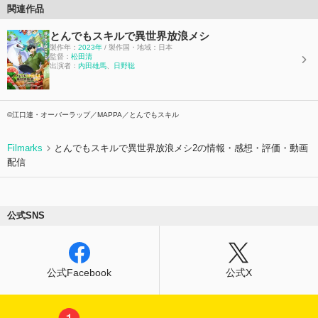
関連作品
とんでもスキルで異世界放浪メシ
製作年：
2023年
/ 製作国・地域：日本
監督：
松田清
出演者：
内田雄馬
、
日野聡
©江口連・オーバーラップ／MAPPA／とんでもスキル
Filmarks
とんでもスキルで異世界放浪メシ2の情報・感想・評価・動画
配信
公式SNS
公式Facebook
公式X