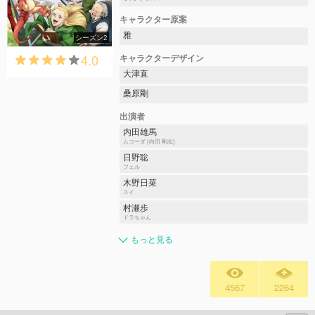
キャラクター原案
雅
シーズン2
4.0
キャラクターデザイン
大津直
桑原剛
出演者
内田雄馬
ムコーダ (向田 剛志)
日野聡
フェル
木野日菜
スイ
村瀬歩
ドラちゃん
もっと見る
4567
2264