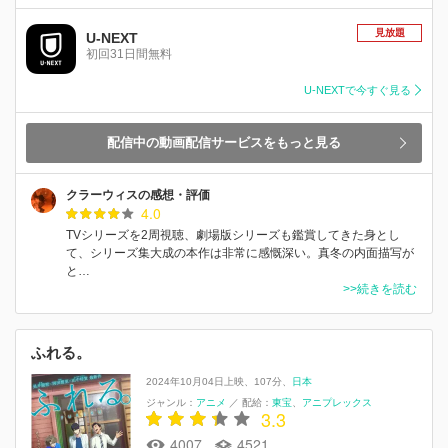
見放題
U-NEXT
初回31日間無料
U-NEXTで今すぐ見る
配信中の動画配信サービスをもっと見る
クラーウィスの感想・評価
4.0
TVシリーズを2周視聴、劇場版シリーズも鑑賞してきた身とし
て、シリーズ集大成の本作は非常に感慨深い。真冬の内面描写が
と…
>>続きを読む
ふれる。
2024年10月04日上映
107分
日本
ジャンル：
アニメ
／
配給：
東宝
アニプレックス
3.3
4007
4521