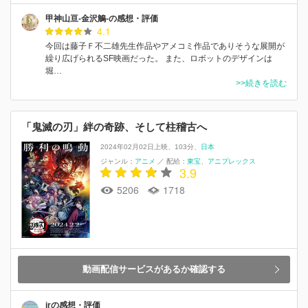
甲神山亘-金沢鵤-の感想・評価
4.1
今回は藤子Ｆ不二雄先生作品やアメコミ作品でありそうな展開が
繰り広げられるSF映画だった。 また、ロボットのデザインは
堀…
>>続きを読む
「鬼滅の刃」絆の奇跡、そして柱稽古へ
2024年02月02日上映
103分
日本
ジャンル：
アニメ
／
配給：
東宝
アニプレックス
3.9
5206
1718
動画配信サービスがあるか確認する
jrの感想・評価