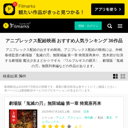
登録・ログイン
アニプレックス配給映画 おすすめ人気ランキング 36作品
アニプレックス配給のおすすめ映画。アニプレックス配給の映画には、外崎
春雄監督の劇場版「鬼滅の刃」無限城編 第一章 猗窩座再来や、悠木碧が出演
する劇場版 魔法少女まどか☆マギカ 〈ワルプルギスの廻天〉、劇場版「鬼滅
の刃」無限列車編などの作品があります。
検索結果
36
件
動画配信は2026年7月時点の情報です。最新の配信状況は各サイトにてご確認ください。
本ページには動画配信サービスのプロモーションが含まれています。
劇場版「鬼滅の刃」無限城編 第一章 猗窩座再来
2025年07月18日上映
155分
日本
ジャンル：
アニメ
アクション
時代劇
／
配給：
東宝
ア
ニプレックス
4.2