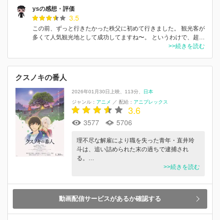
ysの感想・評価
3.5
この前、ずっと行きたかった秩父に初めて行きました。 観光客が
多くて人気観光地として成功してますね〜。 というわけで、超…
>>続きを読む
クスノキの番人
2026年01月30日上映
113分
日本
ジャンル：
アニメ
／
配給：
アニプレックス
3.6
3577
5706
理不尽な解雇により職を失った青年・直井玲
斗は、追い詰められた末の過ちで逮捕され
る。…
>>続きを読む
動画配信サービスがあるか確認する