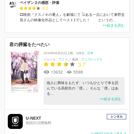
ペイザンヌの感想・評価
4.2
🎞映画『クスノキの番人』を劇場にて 𓃠ある一点において東野圭
吾さんの映像化作品としてベスト1でした！ というの…
>>続きを読む
君の膵臓をたべたい
2018年09月01日上映
108分
日本
ジャンル：
アニメ
／
配給：
アニプレックス
3.7
13632
5598
他人に興味をもたず、いつもひとりで本を読
んでいる高校生の「僕」。そんな「僕」はあ
る…
>>続きを読む
レンタル
U-NEXT
初回31日間無料
U-NEXTで今すぐ見る