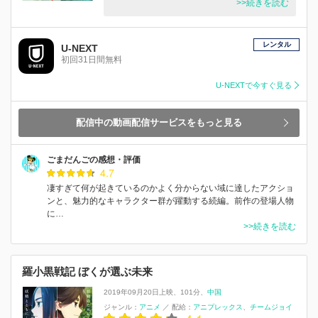
>>続きを読む
レンタル
U-NEXT
初回31日間無料
U-NEXTで今すぐ見る
配信中の動画配信サービスをもっと見る
ごまだんごの感想・評価
4.7
凄すぎて何が起きているのかよく分からない域に達したアクショ
ンと、魅力的なキャラクター群が躍動する続編。前作の登場人物
に…
>>続きを読む
羅小黒戦記 ぼくが選ぶ未来
2019年09月20日上映
101分
中国
ジャンル：
アニメ
／
配給：
アニプレックス
チームジョイ