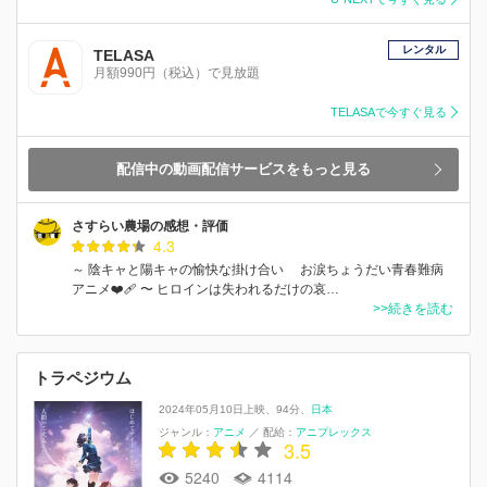
レンタル
TELASA
月額990円（税込）で見放題
TELASAで今すぐ見る
配信中の動画配信サービスをもっと見る
さすらい農場の感想・評価
4.3
～ 陰キャと陽キャの愉快な掛け合い お涙ちょうだい青春難病
アニメ❤️‍🩹 〜 ヒロインは失われるだけの哀…
>>続きを読む
トラペジウム
2024年05月10日上映
94分
日本
ジャンル：
アニメ
／
配給：
アニプレックス
3.5
5240
4114