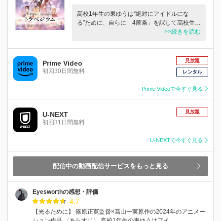
高校1年生の東ゆうは“絶対にアイドルにな
る”ために、自らに「4箇条」を課して高校生…
>>続きを読む
見放題
Prime Video
初回30日間無料
レンタル
Prime Videoで今すぐ見る
見放題
U-NEXT
初回31日間無料
U-NEXTで今すぐ見る
配信中の動画配信サービスをもっと見る
Eyesworthの感想・評価
4.7
【光るために】 篠原正寛監督×高山一実原作の2024年のアニメー
ション作品 〈あらすじ〉 高校1年生の東ゆうはアイ…