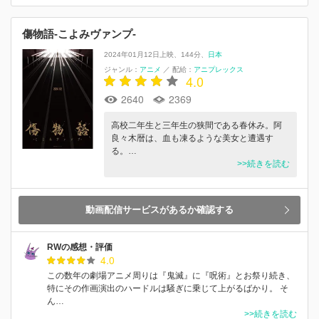
傷物語-こよみヴァンプ-
2024年01月12日上映
144分
日本
ジャンル：
アニメ
／
配給：
アニプレックス
4.0
2640
2369
高校二年生と三年生の狭間である春休み。阿
良々木暦は、血も凍るような美女と遭遇す
る。…
>>続きを読む
動画配信サービスがあるか確認する
RWの感想・評価
4.0
この数年の劇場アニメ周りは『鬼滅』に『呪術』とお祭り続き、
特にその作画演出のハードルは騒ぎに乗じて上がるばかり。 そ
ん…
>>続きを読む