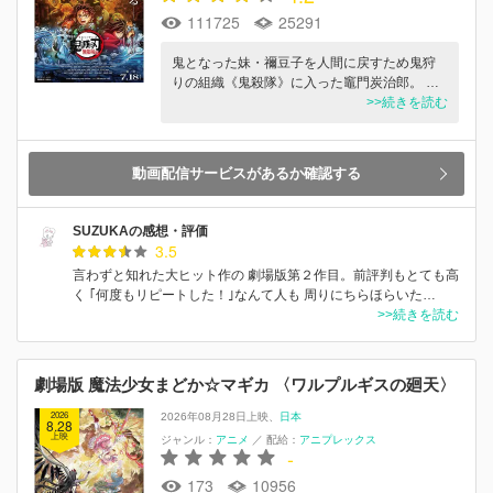
111725
25291
鬼となった妹・禰󠄀豆子を人間に戻すため鬼狩
りの組織《鬼殺隊》に入った竈門炭治郎。 …
>>続きを読む
動画配信サービスがあるか確認する
SUZUKAの感想・評価
3.5
言わずと知れた大ヒット作の 劇場版第２作目。前評判もとても高
く ｢何度もリピートした！｣なんて人も 周りにちらほらいた…
>>続きを読む
劇場版 魔法少女まどか☆マギカ 〈ワルプルギスの廻天〉
2026
2026年08月28日上映
日本
8.28
上映
ジャンル：
アニメ
／
配給：
アニプレックス
-
173
10956