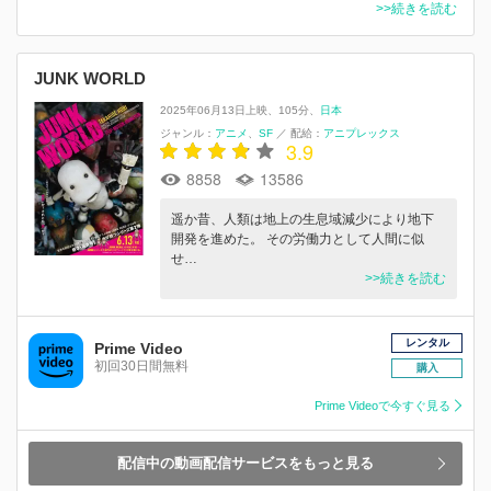
>>続きを読む
JUNK WORLD
2025年06月13日上映
105分
日本
ジャンル：
アニメ
SF
／
配給：
アニプレックス
3.9
8858
13586
遥か昔、人類は地上の生息域減少により地下
開発を進めた。 その労働力として人間に似
せ…
>>続きを読む
レンタル
Prime Video
初回30日間無料
購入
Prime Videoで今すぐ見る
配信中の動画配信サービスをもっと見る