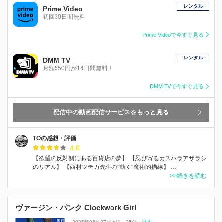
レンタル
Prime Video
初回30日間無料
Prime Videoで今すぐ見る
レンタル
DMM TV
月額550円が14日間無料！
DMM TVで今すぐ見る
配信中の動画配信サービスをもっと見る
TOの感想・評価
4.0
【欲望の反対側にある百貨店の夢】 【忍び寄るカスハラアザラシ
のリアル】 【西村ツチカ先生の''動く''魔術的描線】 …
>>続きを読む
ヴァージン・パンク Clockwork Girl
2025年06月27日上映
35分
日本