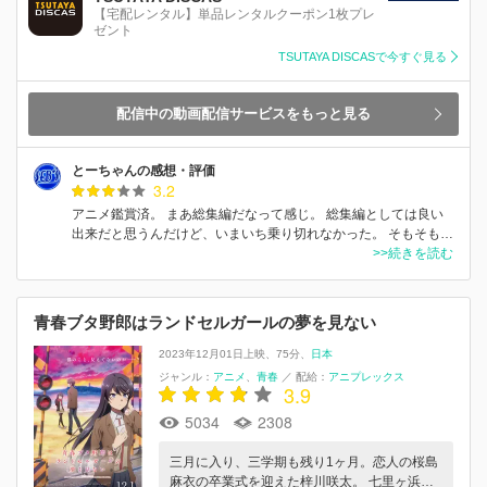
【宅配レンタル】単品レンタルクーポン1枚プレ
ゼント
TSUTAYA DISCASで今すぐ見る
配信中の動画配信サービスをもっと見る
とーちゃんの感想・評価
3.2
アニメ鑑賞済。 まあ総集編だなって感じ。 総集編としては良い
出来だと思うんだけど、いまいち乗り切れなかった。 そもそも…
>>続きを読む
青春ブタ野郎はランドセルガールの夢を見ない
2023年12月01日上映
75分
日本
ジャンル：
アニメ
青春
／
配給：
アニプレックス
3.9
5034
2308
三月に入り、三学期も残り1ヶ月。恋人の桜島
麻衣の卒業式を迎えた梓川咲太。 七里ヶ浜…