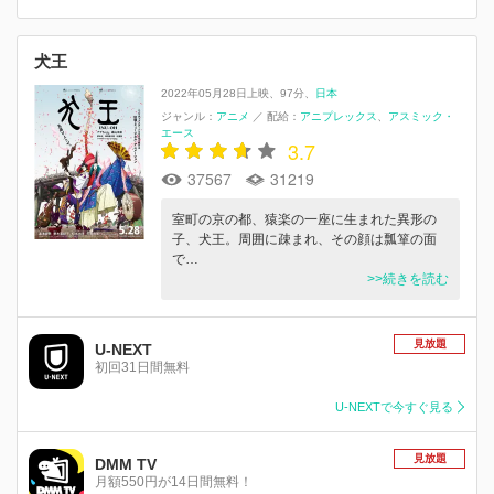
犬王
2022年05月28日上映
97分
日本
ジャンル：
アニメ
／
配給：
アニプレックス
アスミック・
エース
3.7
37567
31219
室町の京の都、猿楽の一座に生まれた異形の
子、犬王。周囲に疎まれ、その顔は瓢箪の面
で…
>>続きを読む
見放題
U-NEXT
初回31日間無料
U-NEXTで今すぐ見る
見放題
DMM TV
月額550円が14日間無料！