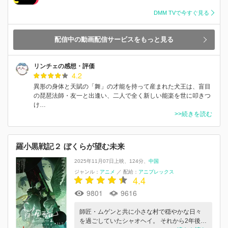
DMM TVで今すぐ見る
配信中の動画配信サービスをもっと見る
リンチェの感想・評価
4.2
異形の身体と天賦の「舞」の才能を持って産まれた犬王は、盲目
の琵琶法師・友一と出逢い、二人で全く新しい能楽を世に叩きつ
け…
>>続きを読む
羅小黒戦記２ ぼくらが望む未来
2025年11月07日上映
124分
中国
ジャンル：
アニメ
／
配給：
アニプレックス
4.4
9801
9616
師匠・ムゲンと共に小さな村で穏やかな日々
を過ごしていたシャオヘイ。 それから2年後…