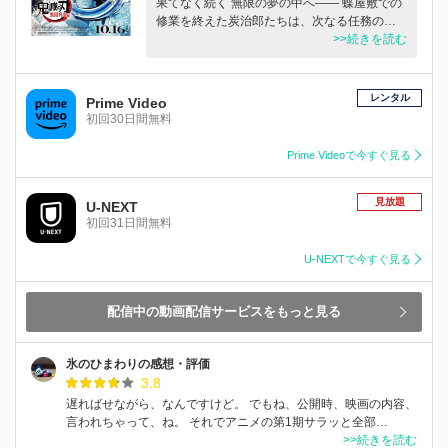
果てなく続く 無限の夢の中へ―― 蝶屋敷での
修業を終えた炭治郎たちは、次なる任務の…
>>続きを読む
レンタル
Prime Video
初回30日間無料
Prime Videoで今すぐ見る
見放題
U-NEXT
初回31日間無料
U-NEXTで今すぐ見る
配信中の動画配信サービスをもっと見る
氷のひまわりの感想・評価
3.8
遅ればせながら、なんですけど。 でもね、公開時、映画の内容、
言われちゃって、ね。 それでアニメの第1期サラッと全部…
>>続きを読む