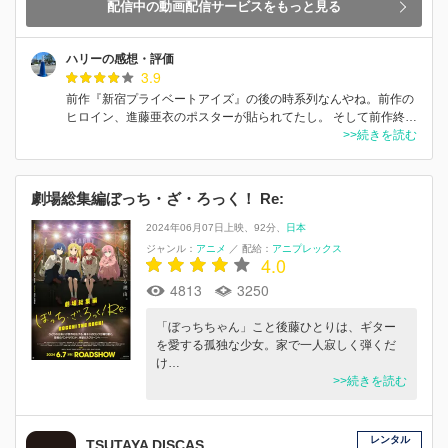
配信中の動画配信サービスをもっと見る
ハリーの感想・評価
3.9
前作『新宿プライベートアイズ』の後の時系列なんやね。前作の
ヒロイン、進藤亜衣のポスターが貼られてたし。 そして前作終…
>>続きを読む
劇場総集編ぼっち・ざ・ろっく！ Re:
2024年06月07日上映
92分
日本
ジャンル：
アニメ
／
配給：
アニプレックス
4.0
4813
3250
「ぼっちちゃん」こと後藤ひとりは、ギター
を愛する孤独な少女。家で一人寂しく弾くだ
け…
>>続きを読む
レンタル
TSUTAYA DISCAS