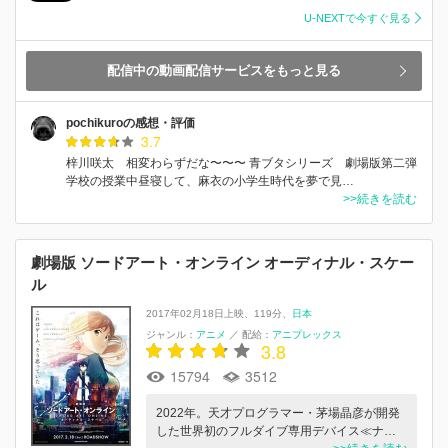
U-NEXTで今すぐ見る
配信中の動画配信サービスをもっと見る
pochikuroの感想・評価
3.7
梓川咲太 相変わらずだな〜〜〜 青ブタシリーズ 劇場版第二弾
学校の授業中昼寝して、麻衣の小学生時代を夢で見…
>>続きを読む
劇場版 ソードアート・オンライン オーディナル・スケー
ル
2017年02月18日上映
119分
日本
ジャンル：
アニメ
／
配給：
アニプレックス
3.8
15794
3512
2022年。天才プログラマー・茅場晶彦が開発
した世界初のフルダイブ専用デバイス≪ナ…