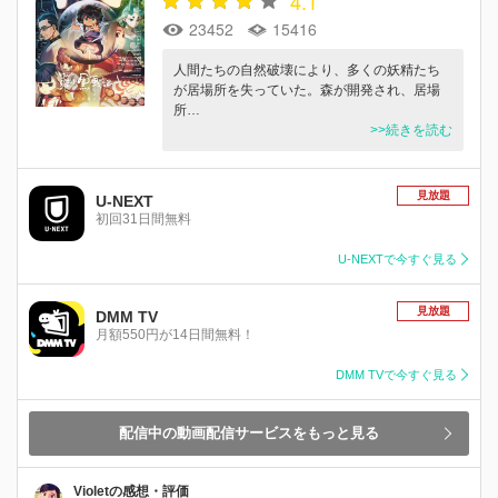
4.1
23452
15416
人間たちの自然破壊により、多くの妖精たち
が居場所を失っていた。森が開発され、居場
所…
>>続きを読む
見放題
U-NEXT
初回31日間無料
U-NEXTで今すぐ見る
見放題
DMM TV
月額550円が14日間無料！
DMM TVで今すぐ見る
配信中の動画配信サービスをもっと見る
Violetの感想・評価