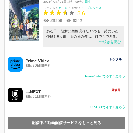
2013年08月31日上映
99分
日本
ジャンル：
アニメ
／
配給：
アニプレックス
3.6
28358
6342
ある日、彼女は突然現れた いつも一緒にいた
仲良し6人組。あの頃の僕は、何でもできる…
>>続きを読む
レンタル
Prime Video
初回30日間無料
Prime Videoで今すぐ見る
見放題
U-NEXT
初回31日間無料
U-NEXTで今すぐ見る
配信中の動画配信サービスをもっと見る