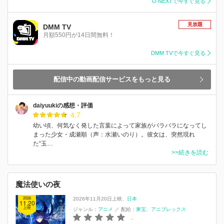
U-NEXTで今すぐ見る
見放題
DMM TV
月額550円が14日間無料！
DMM TVで今すぐ見る
配信中の動画配信サービスをもっと見る
daiyuukiの感想・評価
4.7
幼い頃、何気なく発した言葉によって家族がバラバラになってし
まった少女・成瀬順（声：水瀬いのり）。彼女は、突然現れ
た“玉…
>>続きを読む
魔法使いの夜
2026
2026年11月20日上映
日本
11.20
上映
ジャンル：
アニメ
／
配給：
東宝
アニプレックス
-