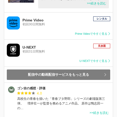
>>続きを読む
レンタル
Prime Video
初回30日間無料
Prime Videoで今すぐ見る
見放題
U-NEXT
初回31日間無料
U-NEXTで今すぐ見る
配信中の動画配信サービスをもっと見る
ゴン吉の感想・評価
4.0
高校生の青春を描いた「青春ブタ野郎」シリーズの劇場版第三
弾。 増井壮一が監督を務めるアニメ作品。 原作は鴨志田一
の…
>>続きを読む