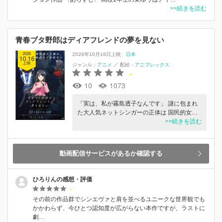
>>続きを読む
青春ブタ野郎はディアフレンドの夢を見ない
2026
2026年10月16日上映
日本
10.16
上映
ジャンル：
アニメ
／
配給：
アニプレックス
-
10
1073
「実は、私が霧島透⼦なんです」 謎に包まれ
た⼤⼈気ネットシンガーの正体は 国⺠的⼥…
>>続きを読む
動画配信サービスがあるか確認する
ひろりんの感想・評価
-
その前の作品群でシンエヴァと肩を並べるユニークな世界観でも
かかわらず、今ひとつ認知度が広がらない本作ですが、ラストに
劇…