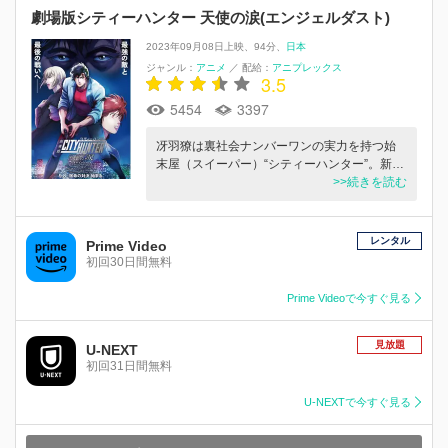
劇場版シティーハンター 天使の涙(エンジェルダスト)
2023年09月08日上映
94分
日本
ジャンル：
アニメ
／
配給：
アニプレックス
3.5
5454
3397
冴羽獠は裏社会ナンバーワンの実力を持つ始
末屋（スイーパー）“シティーハンター”。新…
>>続きを読む
レンタル
Prime Video
初回30日間無料
Prime Videoで今すぐ見る
見放題
U-NEXT
初回31日間無料
U-NEXTで今すぐ見る