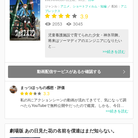
ジャンル：
アニメ
ショートフィルム・短編
／
配給：
アニ
プレックス
3.9
2053
3045
児童養護施設で育てられた少女・神氷羽舞。
将来はソーマディアのエンジニアになりたい
と…
>>続きを読む
動画配信サービスがあるか確認する
まっつほっちの感想・評価
3.3
私のXにアクションシーンの動画が流れてきてて、気になって調
べたらYouTubeで無料公開中だったので鑑賞。しかも、今日…
>>続きを読む
劇場版 あの日見た花の名前を僕達はまだ知らない。