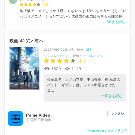
3.8
地上波アニメでしっかり観ててもやっぱり泣いちゃう〜 そしてや
っぱりアニメーションすごいっ 大画面の迫力はもちろん瞳の輝…
>>続きを読む
映画 ギヴン 海へ
2024年09月20日上映
80分
日本
ジャンル：
アニメ
／
配給：
アニプレックス
4.4
1629
1129
佐藤真冬、上ノ山立夏、中山春樹、梶 秋彦の
バンド「ギヴン」は、フェス出場をかけた
コ…
>>続きを読む
レンタル
Prime Video
初回30日間無料
Prime Videoで今すぐ見る