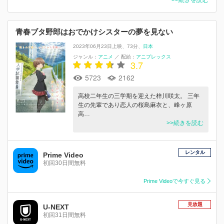
青春ブタ野郎はおでかけシスターの夢を見ない
2023年06月23日上映
73分
日本
ジャンル：
アニメ
／
配給：
アニプレックス
3.7
5723
2162
高校二年生の三学期を迎えた梓川咲太。 三年
生の先輩であり恋人の桜島麻衣と、峰ヶ原
高…
>>続きを読む
レンタル
Prime Video
初回30日間無料
Prime Videoで今すぐ見る
見放題
U-NEXT
初回31日間無料