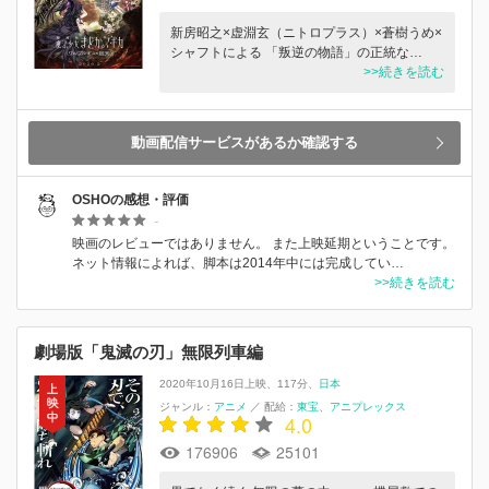
新房昭之×虚淵玄（ニトロプラス）×蒼樹うめ×
シャフトによる 「叛逆の物語」の正統な…
>>続きを読む
動画配信サービスがあるか確認する
OSHOの感想・評価
-
映画のレビューではありません。 また上映延期ということです。
ネット情報によれば、脚本は2014年中には完成してい…
>>続きを読む
劇場版「鬼滅の刃」無限列車編
2020年10月16日上映
117分
日本
ジャンル：
アニメ
／
配給：
東宝
アニプレックス
4.0
176906
25101