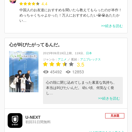
4.4
中国人のお友達におすすめを聞いたら教えてもらったのが本作！
めっちゃくちゃよかった！万人におすすめしたい😭😭あたたか
い…
>>続きを読む
心が叫びたがってるんだ。
2015年09月19日上映
119分
日本
ジャンル：
アニメ
／
配給：
アニプレックス
3.5
45492
12853
心の殻に閉じ込めてしまった素直な気持ち、
本当は叫びたいんだ。 幼い頃、何気なく発
し…
>>続きを読む
見放題
U-NEXT
初回31日間無料