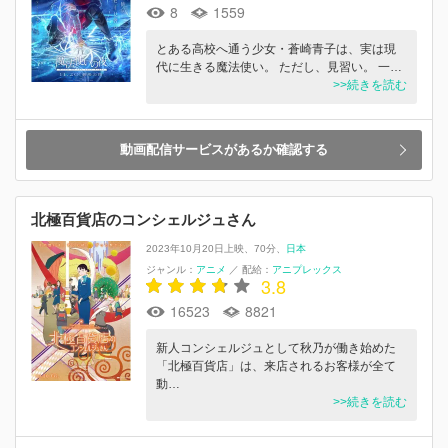
8
1559
とある高校へ通う少女・蒼崎青子は、実は現
代に生きる魔法使い。 ただし、見習い。 一…
>>続きを読む
動画配信サービスがあるか確認する
北極百貨店のコンシェルジュさん
2023年10月20日上映
70分
日本
ジャンル：
アニメ
／
配給：
アニプレックス
3.8
16523
8821
新⼈コンシェルジュとして秋乃が働き始めた
「北極百貨店」は、来店されるお客様が全て
動…
>>続きを読む