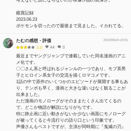
鑑賞記録
2023.06.23
ポケモンを切ったので最後まで見ました。イカれてる。
たむの感想・評価
2023/06/24 23:51
44
0
3.0
最近までヤングジャンプで連載していた同名漫画のアニ
メ化です。
〇〇さん系と呼ばれるジャンルの一つであり、モブ系男
子とヒロイン系女子の交流を描くロマコメです。
1話の中で原作のいくつかのエピソードが展開する事もあ
り、テンポも早く、漫画と大きな違いはなく観ることが
出来ました。
ただ漫画のモノローグがそのままたくさん出てくるの
で、どこか物語が解説になりがちです。
特に静止画に近い動きがないか少ない画面にモノローグ
が被ってくると今流行りの語り口という印象です。
声優さんもベストですが、主演が同時期に『鬼滅の刃』