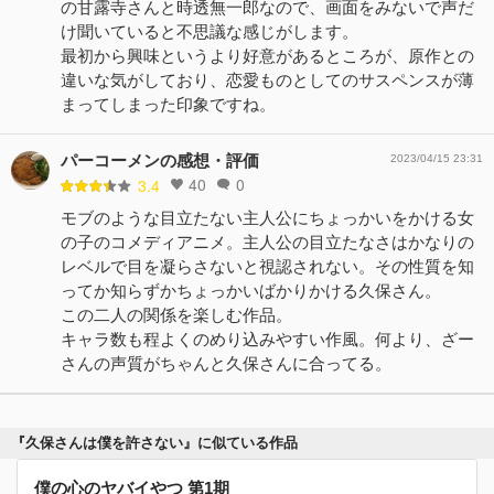
の甘露寺さんと時透無一郎なので、画面をみないで声だ
け聞いていると不思議な感じがします。
最初から興味というより好意があるところが、原作との
違いな気がしており、恋愛ものとしてのサスペンスが薄
まってしまった印象ですね。
パーコーメンの感想・評価
2023/04/15 23:31
40
0
3.4
モブのような目立たない主人公にちょっかいをかける女
の子のコメディアニメ。主人公の目立たなさはかなりの
レベルで目を凝らさないと視認されない。その性質を知
ってか知らずかちょっかいばかりかける久保さん。
この二人の関係を楽しむ作品。
キャラ数も程よくのめり込みやすい作風。何より、ざー
さんの声質がちゃんと久保さんに合ってる。
『久保さんは僕を許さない』に似ている作品
僕の心のヤバイやつ 第1期