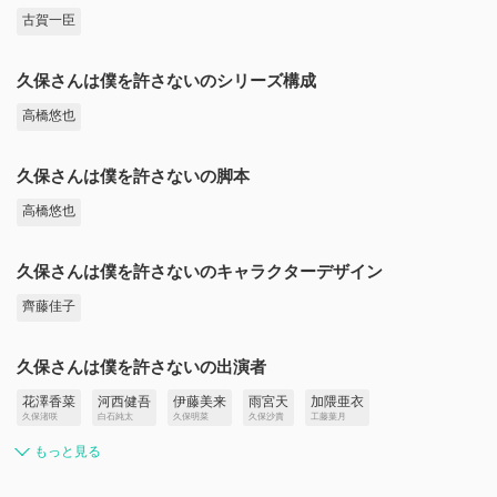
古賀一臣
久保さんは僕を許さないのシリーズ構成
高橋悠也
久保さんは僕を許さないの脚本
高橋悠也
久保さんは僕を許さないのキャラクターデザイン
齊藤佳子
久保さんは僕を許さないの出演者
花澤香菜
河西健吾
伊藤美来
雨宮天
加隈亜衣
久保渚咲
白石純太
久保明菜
久保沙貴
工藤葉月
もっと見る