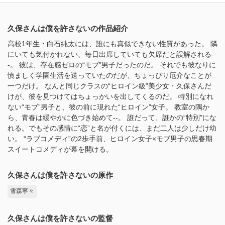
久保さんは僕を許さないの作品紹介
高校1年生・白石純太には、誰にも真似できない性質があった。 隣
にいても気付かれない、毎日出席していても欠席だと誤解される-
-。 彼は、存在感ゼロの“モブ”男子だったのだ。 それでも彼なりに
慎ましく学園生活を送っていたのだが、ちょっぴり厄介なことが
一つだけ。 なんと同じクラスの“ヒロイン級”美少女・久保さんだ
けが、彼を見つけてはちょっかいを出してくるのだ。 特別になれ
ない“モブ”男子と、彼の前に現れた“ヒロイン”女子。 教室の隅か
ら、青春は緩やかに色づき始めて--。 誰だって、誰かの“特別”にな
れる。でもその感情に“恋”と名が付くには、まだ二人は少しだけ幼
い。 “ラブコメディ”の2歩手前、ヒロイン女子×モブ男子の思春期
スイートコメディが幕を開ける。
久保さんは僕を許さないの原作
雪森寧々
久保さんは僕を許さないの監督