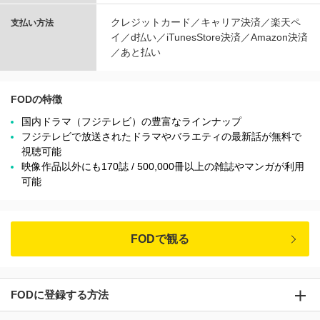
クレジットカード／キャリア決済／楽天ペ
支払い方法
イ／d払い／iTunesStore決済／Amazon決済
／あと払い
FODの特徴
国内ドラマ（フジテレビ）の豊富なラインナップ
フジテレビで放送されたドラマやバラエティの最新話が無料で
視聴可能
映像作品以外にも170誌 / 500,000冊以上の雑誌やマンガが利用
可能
FODで観る
FODに登録する方法