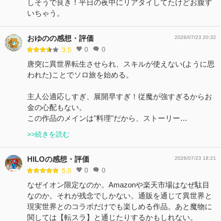
しそうで良き！平日の夜中にリアタイしてたけどお腹す
いちゃう。
おゆのの感想・評価
2026/07/23 20:32
0
0
3.5
唐突に異世界転生させられ、スキルが使えない(ように思
われた)ことでソロ旅を始める。
主人公適応しすぎ、展開早すぎ！従魔が強すぎるからお
金の心配もない。
この作品のメインは"料理"だから、ストーリー…
>>続きを読む
HILOの感想・評価
2026/07/23 18:21
0
0
5.0
なぜイオン限定なのか。Amazonや楽天市場はなぜ駄目
なのか。それが残念でしかない。通販を通じて異世界と
現実世界とのコラボだけでも楽しめる作品。あと魔物に
関しては【転スラ】と通じたりするかもしれない。