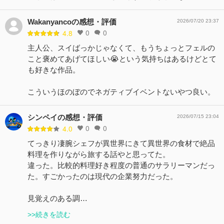
Wakanyancoの感想・評価
2026/07/20 23:37
0
0
4.8
主人公、スイばっかじゃなくて、もうちょっとフェルの
こと褒めてあげてほしい😭という気持ちはあるけどとて
も好きな作品。
こういうほのぼのでネガティブイベントないやつ良い。
シンペイの感想・評価
2026/07/15 23:04
0
0
4.0
てっきり凄腕シェフが異世界にきて異世界の食材で絶品
料理を作りながら旅する話やと思ってた。
違った。比較的料理好き程度の普通のサラリーマンだっ
た。すごかったのは現代の企業努力だった。
見覚えのある調…
>>続きを読む