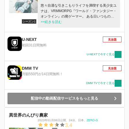
悠々自適な引きこもりライフを満喫する美少女ユ
ナは、VRMMORPG『ワールド・ファンタジー・
オンライン』の廃ゲーマー。 ある日いつものよ
シーズン1
うにログインしてみると、なにか普段と様子が違
>>続きを読む
う。 もしかして・・・・・・ここってゲームの
中？それとも異世界？ そして、その地に降り立
ったユナの装備は『クマの服』『クマの手袋』
U-NEXT
見放題
『クマの靴』で固められていて ――んん？く
初回31日間無料
ま……？クマ……？熊……？ベアー……？ 「な
んじゃこれはーーーーーーっ！？」 クマっ子、
U-NEXTで今すぐ見る
爆誕！ しかもこのクマ、ただのクマじゃない。
世界最強クラスの魔法とスキルを秘めた、とんで
DMM TV
見放題
もなくスーパーなクマだったのだ！ そんな、世
月額550円が14日間無料！
界征服だってできちゃいそうな強大な力を手にし
たユナの目的――それは！？ この世界でも、ひ
DMM TVで今すぐ見る
たすら楽しく自由気ままに生きること！ 最強無
敵なクマっ子による、クマな冒険とクマな日常の
配信中の動画配信サービスをもっと見る
物語、始まります♪
異世界のんびり農家
2023年01月06日公開
、
24分
、
日本
、
ZERO-G
3.4