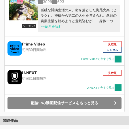
3029
623
孤独な闘病生活の末、命を落とした街尾火楽（ヒ
ラク）。神様から第二の人生を与えられ、念願の
農業生活を始めようと意気込むが……身体一つで
シーズン1
送り出されたのは、魔物だらけの深い森のど真ん
>>続きを読む
中。 頼りになるのは、前世で得た知識と、神様
から授かった「万能農具」の力のみ。それでも試
行錯誤しながら自分の土地を切り拓いていく火楽
Prime Video
見放題
のもとには、吸血鬼やエルフに天使、果てはドラ
初回30日間無料
レンタル
ゴンまでが集い、やがて彼の住処は村へと発展し
ていく。 のんびりほどほど賑やかに、楽しくド
Prime Videoで今すぐ見る
タバタ和やかに、笑顔の絶えない異世界農業ライ
フ、「大樹の村」へ、ようこそ！
U-NEXT
見放題
初回31日間無料
U-NEXTで今すぐ見る
配信中の動画配信サービスをもっと見る
関連作品