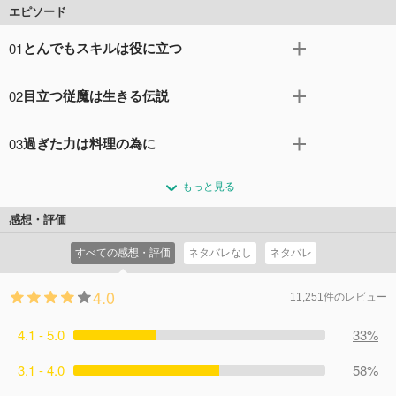
エピソード
01
とんでもスキルは役に立つ
ある日突然異世界の勇者召喚に巻き込まれた、至って平凡
02
目立つ従魔は生きる伝説
なサラリーマンのムコーダ（向田剛志）。召喚の際に彼に
与えられた固有スキルは元の世界の食材や調味料を取り寄
美味しそうな匂いに引き寄せられた伝説の魔獣フェンリル
せることができる「ネットスーパー」という一見地味なも
03
過ぎた力は料理の為に
と従魔契約を結んだムコーダは、次に立ち寄った街ファリ
のだったが、異世界ではこの料理がとんでもない効果を発
エールでギルド登録をすることに。一緒に旅したアイア
商人ギルドと冒険者ギルドに登録したムコーダはさっそく
揮し――!?
ン・ウィルのメンバーと別れ、ギルドに向かうムコーダだ
もっと見る
初心者向けの依頼を受けることに。しかし依頼の途中でフ
コメント39件
拍手115回
ったが…。
ェルが狩ってきた魔物たちをギルドに出すとそのほどんど
感想・評価
コメント23件
拍手94回
がBランク以上の魔物であることがわかり…。
すべての感想・評価
ネタバレなし
ネタバレ
コメント23件
拍手91回
4.0
11,251件のレビュー
4.1 - 5.0
33%
3.1 - 4.0
58%