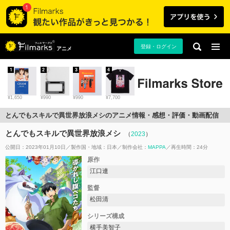
登録・ログイン
アニメ
1
2
3
4
¥1,650
¥990
¥990
¥7,700
とんでもスキルで異世界放浪メシのアニメ情報・感想・評価・動画配信
とんでもスキルで異世界放浪メシ
（
2023
）
公開日：2023年01月10日
製作国・地域：
日本
制作会社：
MAPPA
再生時間：24分
原作
江口連
監督
松田清
シリーズ構成
横手美智子