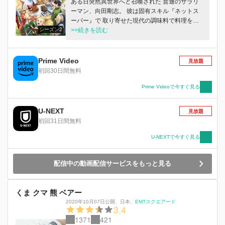
ある日突然異世界へと召喚された 普通のサラリ
ーマン、向田剛志。 彼は固有スキル『ネットス
ーパー』で 取り寄せた現代の調味料で料理を作
シーズン2
って食べて、 伝説の魔獣フェル・スライムのス
>>続きを読む
イとともに 異世界生活を堪能していた。 新たな
仲間も加わり、 美味しい旅が再び始まる！！
Prime Video
見放題
初回30日間無料
Prime Videoで今すぐ見る
U-NEXT
見放題
初回31日間無料
U-NEXTで今すぐ見る
配信中の動画配信サービスをもっと見る
くま クマ 熊 ベアー
2020年10月07日公開
、
日本
、
EMTスクエアード
3.4
1371
421