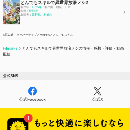
とんでもスキルで異世界放浪メシ2
製作年：
2025年
/ 製作国・地域：日本
監督：
松田清
出演者：
日野聡
、
村瀬歩
©江口連・オーバーラップ／MAPPA／とんでもスキル
Filmarks
とんでもスキルで異世界放浪メシの情報・感想・評価・動画
配信
公式SNS
公式Facebook
公式X