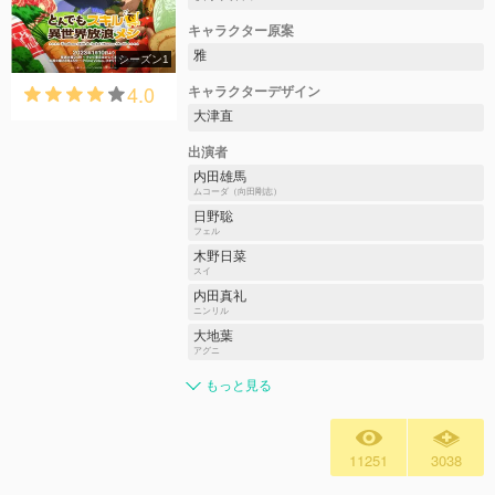
キャラクター原案
雅
シーズン1
4.0
キャラクターデザイン
大津直
出演者
内田雄馬
ムコーダ（向田剛志）
日野聡
フェル
木野日菜
スイ
内田真礼
ニンリル
大地葉
アグニ
もっと見る
11251
3038