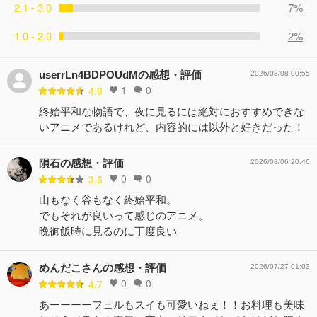
2.1 - 3.0
7%
1.0 - 2.0
2%
userrLn4BDPOUdMの感想・評価
2026/08/08 00:55
1
0
4.6
終始平和な物語で、夜に見るには絶対におすすめできな
いアニメであるけれど、内容的には以外と好きだった！
隕石の感想・評価
2026/08/06 20:46
0
0
3.6
山もなく谷もなく終始平和。
でもそれが良いって感じのアニメ。
晩御飯時に見るのに丁度良い
めんだこさんの感想・評価
2026/07/27 01:03
0
0
4.7
あーーーーフェルもスイも可愛いねぇ！！お料理も美味