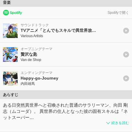
音楽
Spotifyで開く
サウンドトラック
TVアニメ「とんでもスキルで異世界放浪メシ」 オリジナル・サウンドトラック
Various Artists
オープニングテーマ
贅沢な匙
Van de Shop
エンディングテーマ
Happy-go-Journey
内田雄馬
あらすじ
ある日突然異世界へと召喚された普通のサラリーマン、向田 剛
志（ムコーダ）。 異世界の住人となった彼の固有スキルは『ネ
ットスーパー…
続きを読む