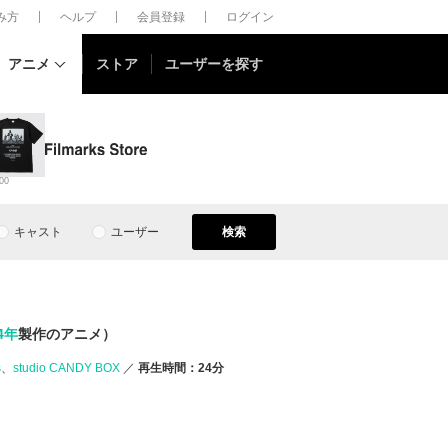
しみ方
ヘルプ
会員登録
ログイン
アニメ
ストア
ユーザーを探す
00
キャスト
ユーザー
検索
4年
製作のアニメ）
s
studio CANDY BOX
再生時間：24分