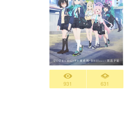
931
631