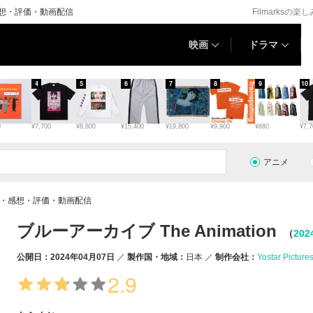
・感想・評価・動画配信
Filmarksの楽
映画
ドラマ
4
5
6
7
8
9
10
0
¥7,700
¥8,800
¥15,400
¥19,800
¥9,900
¥880
¥7,7
アニメ
の情報・感想・評価・動画配信
ブルーアーカイブ The Animation
（
202
公開日：2024年04月07日
製作国・地域：
日本
制作会社：
Yostar Picture
2.9