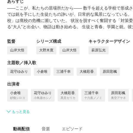
あらすじ
――ここが、私たちの居場所だから―― 数千を超える学校で形成さ
では銃を手にした生徒たちの諍いが、日常的な風景になっている。
校」は廃校の危機に瀕していた。 状況を脱すべく奮闘する「対策
る“大人”と出会い、物語は動き始める。 生徒と青春、学園と銃。
監督
シリーズ構成
キャラクターデザイン
山岸大悟
大野木寛
山岸大悟
萩原弘光
主題歌／挿入歌
花守ゆみり
小倉唯
三浦千幸
大橋彩香
原田彩楓
出演者
小倉唯
花守ゆみり
大橋彩香
三浦千幸
原田彩楓
砂狼シロコ
小鳥遊ホシノ
黒見セリカ
十六夜ノノミ
奥空アヤネ
もっと見る
動画配信
音楽
エピソード