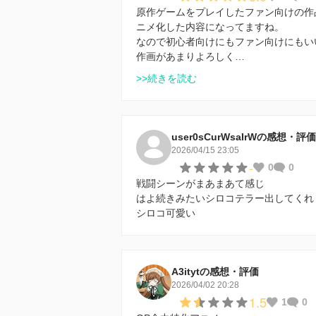
原作ゲームをプレイしたファン向けの作
ニメ化した内容になってますね。
なので初心者向けにもファン向けにもい
作画があまりよろしく…
>>続きを読む
user0sCurWsaIrWの感想・評価
2026/04/15 23:05
-
0
0
戦闘シーンがまあまあて感じ
はよ続きみたいシロコテラー出してくれ
シロコ可愛い
A3itytの感想・評価
2026/04/02 20:28
1.5
1
0