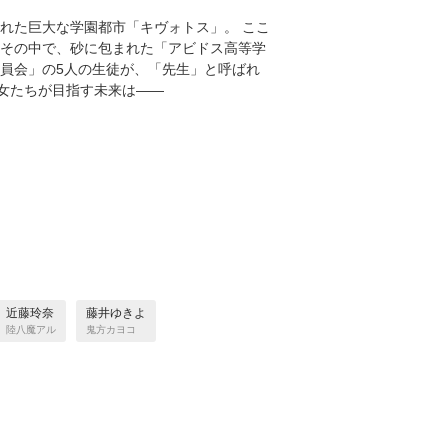
れた巨大な学園都市「キヴォトス」。 ここ
 その中で、砂に包まれた「アビドス高等学
委員会」の5人の生徒が、「先生」と呼ばれ
彼女たちが目指す未来は――
近藤玲奈
藤井ゆきよ
陸八魔アル
鬼方カヨコ