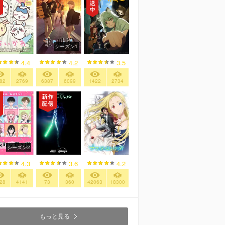
シーズン1
4.4
4.2
3.5
82
2769
6387
6099
1422
2734
シーズン2
4.3
3.6
4.2
28
4141
73
360
42063
18300
もっと見る