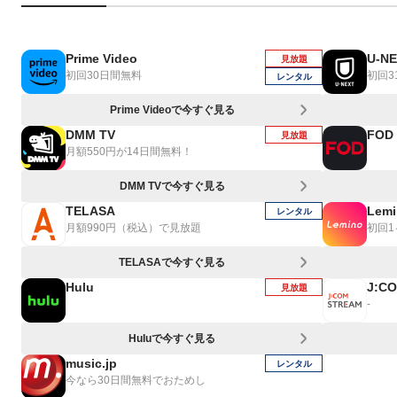
Prime Video
U-N
見放題
初回30日間無料
初回3
レンタル
Prime Videoで今すぐ見る
DMM TV
FOD
見放題
月額550円が14日間無料！
DMM TVで今すぐ見る
TELASA
Lemi
レンタル
月額990円（税込）で見放題
初回
TELASAで今すぐ見る
Hulu
J:C
見放題
-
Huluで今すぐ見る
music.jp
レンタル
今なら30日間無料でおためし