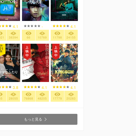
4.1
-
4.1
021
38394
66
10769
11798
24155
26
21
映
3.8
4.1
4.1
55
28055
76868
48205
17779
20283
もっと見る