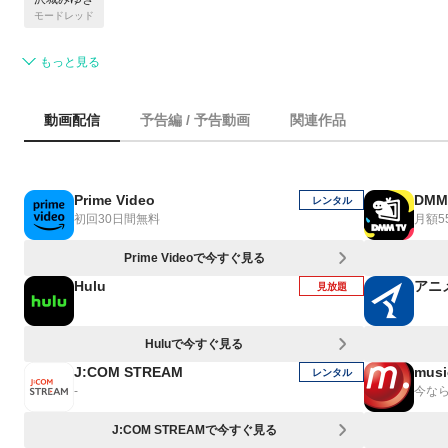
モードレッド
もっと見る
動画配信
予告編 / 予告動画
関連作品
Prime Video
DMM
レンタル
初回30日間無料
月額5
Prime Videoで今すぐ見る
Hulu
アニ
見放題
Huluで今すぐ見る
J:COM STREAM
musi
レンタル
-
今なら
J:COM STREAMで今すぐ見る