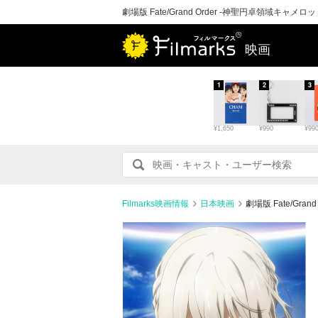
劇場版 Fate/Grand Order -神聖円卓領域キャメロ
映画
1
2
3
¥1,650
¥990
¥99
Filmarks映画情報
日本映画
劇場版 Fate/Gra