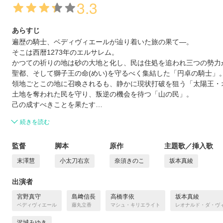
3.3
あらすじ
遍歴の騎士、ベディヴィエールが辿り着いた旅の果て―。
そこは西暦1273年のエルサレム。
かつての祈りの地は砂の大地と化し、民は住処を追われ三つの勢力
聖都、そして獅子王の命(めい)を守るべく集結した「円卓の騎士」
領地ごとこの地に召喚されるも、静かに現状打破を狙う「太陽王・
土地を奪われた民を守り、叛逆の機会を待つ「山の民」。
己の成すべきことを果たす…
続きを読む
監督
脚本
原作
主題歌／挿入歌
末澤慧
小太刀右京
奈須きのこ
坂本真綾
出演者
宮野真守
島﨑信長
高橋李依
坂本真綾
ベディヴィエール
藤丸立香
マシュ・キリエライト
レオナルド・ダ・ヴ
沢城みゆき