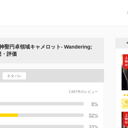
r -神聖円卓領域キャメロット- Wandering;
想・評価
ネタバレ
2,667件のレビュー
8%
31
52%
33%