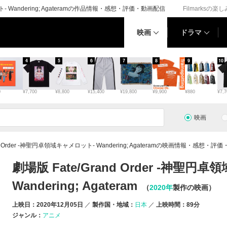
ット- Wandering; Agateramの作品情報・感想・評価・動画配信
Filmarksの楽
映画
ドラマ
4
5
6
7
8
9
10
0
¥7,700
¥8,800
¥15,400
¥19,800
¥9,900
¥880
¥7,7
映画
nd Order -神聖円卓領域キャメロット- Wandering; Agateramの映画情報・感想・
劇場版 Fate/Grand Order -神聖
Wandering; Agateram
（
2020年
製作の映画）
上映日：2020年12月05日
製作国・地域：
日本
上映時間：89分
ジャンル：
アニメ