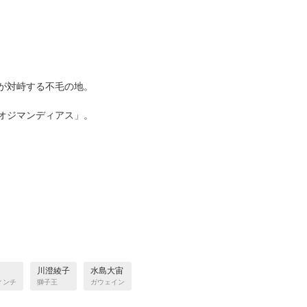
が対峙する不毛の地。
。
オジマンディアス」。
川澄綾子
水島大宙
ィンチ
獅子王
ガウェイン