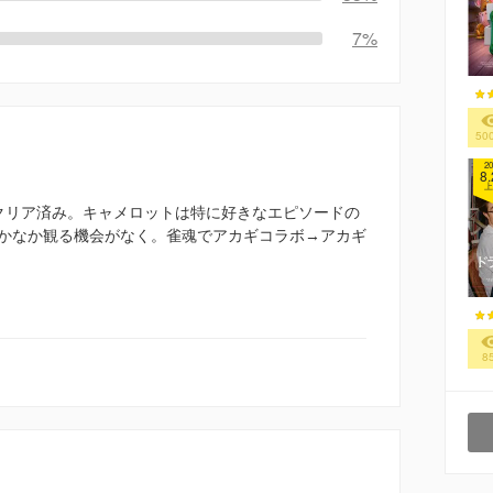
7%
50
20
8.
上
クリア済み。キャメロットは特に好きなエピソードの
かなか観る機会がなく。雀魂でアカギコラボ→アカギ
8