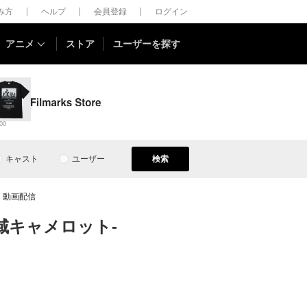
しみ方
ヘルプ
会員登録
ログイン
アニメ
ストア
ユーザーを探す
00
キャスト
ユーザー
検索
評価・動画配信
円卓領域キャメロット-