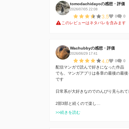
tomodachidayoの感想・評価
2026/07/05 22:08
3.5
0
0
このレビューはネタバレを含みます
Wachubbyの感想・評価
2026/06/29 17:41
4.0
0
0
配信マンガで読んで好きになった作品
でも、マンガアプリは各章の最後の最後
です
日常系が大好きなのでのんびり見られて
2部3部と続くので楽し…
>>続きを読む