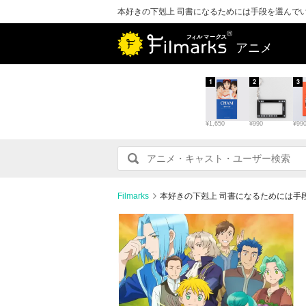
本好きの下剋上 司書になるためには手段を選んで
アニメ
1
2
3
¥1,650
¥990
¥99
Filmarks
本好きの下剋上 司書になるためには手