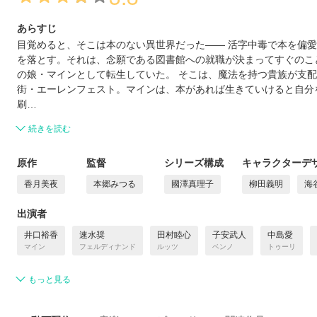
あらすじ
目覚めると、そこは本のない異世界だった―― 活字中毒で本を偏
を落とす。それは、念願である図書館への就職が決まってすぐのこ
の娘・マインとして転生していた。 そこは、魔法を持つ貴族が支
街・エーレンフェスト。マインは、本があれば生きていけると自分
刷…
続きを読む
原作
監督
シリーズ構成
キャラクターデ
香月美夜
本郷みつる
國澤真理子
柳田義明
海
出演者
井口裕香
速水奨
田村睦心
子安武人
中島愛
マイン
フェルディナンド
ルッツ
ベンノ
トゥーリ
もっと見る