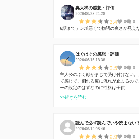
奥大稀の感想・評価
2026/06/28 21:28
3.4
0
0
6話までテンポ悪くて物語の良さが見え
はぐはぐの感想・評価
2026/06/15 18:38
3.5
0
0
主人公のぷく顔がまじで受け付けない。
て感じで、倒れる度に流れが止まるので
ーの設定のはずなのに性格は子供…
>>続きを読む
読んで必ず読んでいや読まない
2026/06/14 08:46
2.9
0
0