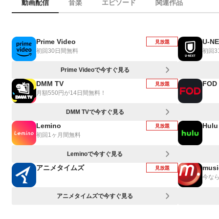
動画配信
音楽
エピソード
関連作品
Prime Video
U-N
見放題
初回30日間無料
初回3
Prime Videoで今すぐ見る
DMM TV
FOD
見放題
月額550円が14日間無料！
DMM TVで今すぐ見る
Lemino
Hulu
見放題
初回1ヶ月間無料
Leminoで今すぐ見る
アニメタイムズ
musi
見放題
今なら
アニメタイムズで今すぐ見る