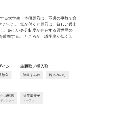
愛する大学生・本須麗乃は、不慮の事故で命
とだった。 気が付くと麗乃は、貧しい兵士
配し、厳しい身分制度が存在する異世界の
を鼓舞する。 ところが、識字率が低く印
ザイン
主題歌／挿入歌
谷敏久
諸星すみれ
鈴木みのり
小山剛志
折笠富美子
ギュンター
エーファ