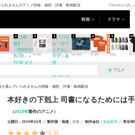
いられませんのアニメ情報・感想・評価・動画配信
Filmarksの楽
映画
ドラマ
4
5
6
7
8
9
10
0
¥7,700
¥8,800
¥15,400
¥19,800
¥9,900
¥880
¥7,7
アニメ
段を選んでいられませんの情報・感想・評価・動画配信
本好きの下剋上 司書になるためには
（
2019年
製作のアニメ）
公開日：2019年10月
製作国・地域：
日本
制作会社：
亜細亜堂
再生時
3.8