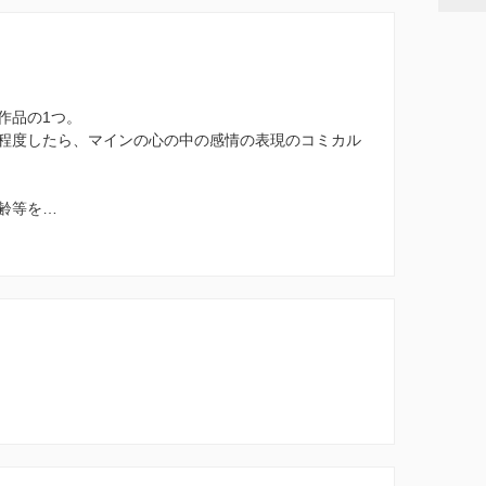
作品の1つ。
程度したら、マインの心の中の感情の表現のコミカル
齢等を…