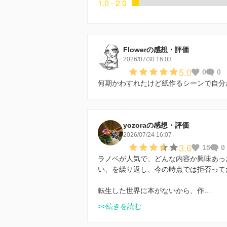
1.0 - 2.0
Flowerの感想・評価
2026/07/30 16:03
5.0
0
0
何期かわすれたけど紙作るシーンで自分
yozoraの感想・評価
2026/07/24 16:07
3.6
15
0
ラノベが人気で、どんな内容か興味あっ
い、を繰り返し、今の時点では拒否って
転生した世界に本がないから、作…
>>続きを読む