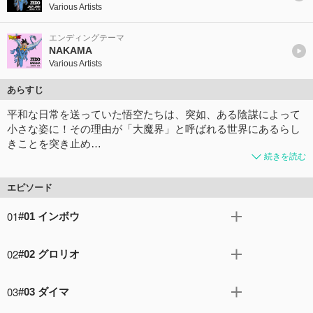
Various Artists
エンディングテーマ
NAKAMA
Various Artists
あらすじ
平和な日常を送っていた悟空たちは、突如、ある陰謀によって
小さな姿に！その理由が「大魔界」と呼ばれる世界にあるらし
きことを突き止め…
続きを読む
エピソード
01
#01 インボウ
謎の世界の巨大な城。モニターを見つめる怪しい魔人の二
02
#02 グロリオ
人組。その名はゴマーとデゲス！そのモニターには魔人ブ
ウと激闘を繰り広げる悟空たちの姿が、なぜか映し出され
ゴマーの企てにより小さな姿にされた悟空たち。魔界へ向
ていた。二人組はあるインボウの実行のため地球へと向か
03
#03 ダイマ
かうことが必要と判断し、旅立ちの準備に取り掛かること
った！
に。久々に如意棒を手にし新たな冒険への期待に胸を膨ら