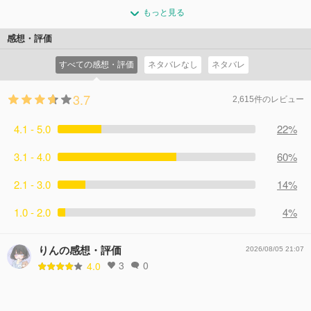
悟空・界王神・グロリオの3人で、先んじて「大魔(ダイマ)
コメント63件
拍手164回
ませる悟空。そこにミステリアスな少年魔人・グロリオが
もっと見る
界」に向かうことに。宇宙空間を移動し、不思議な空間を
現れる！
なんとか通りぬける悟空たちの飛行機。到着したそこは魔
感想・評価
コメント44件
拍手116回
界の入口「第3魔界」だった！
すべての感想・評価
ネタバレなし
ネタバレ
コメント26件
拍手68回
3.7
2,615件のレビュー
4.1 - 5.0
22%
3.1 - 4.0
60%
2.1 - 3.0
14%
1.0 - 2.0
4%
りんの感想・評価
2026/08/05 21:07
3
0
4.0