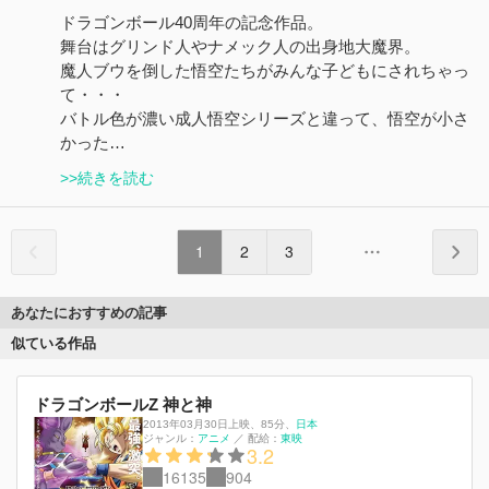
ドラゴンボール40周年の記念作品。
舞台はグリンド人やナメック人の出身地大魔界。
魔人ブウを倒した悟空たちがみんな子どもにされちゃっ
て・・・
バトル色が濃い成人悟空シリーズと違って、悟空が小さ
かった…
>>続きを読む
1
2
3
あなたにおすすめの記事
似ている作品
ドラゴンボールZ 神と神
2013年03月30日上映
、
85分
、
日本
ジャンル：
アニメ
／
配給：
東映
3.2
16135
904