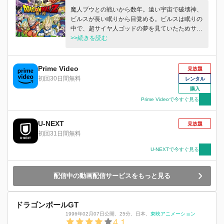
魔人ブウとの戦いから数年。遠い宇宙で破壊神、
ビルスが長い眠りから目覚める。ビルスは眠りの
中で、超サイヤ人ゴッドの夢を見ていたためサイ
ヤ人に興味を示し、悟空たちがいる地球に向け出
>>続きを読む
発する。その頃、地球ではブルマの誕生会が盛大
に開かれていた。
Prime Video
見放題
初回30日間無料
レンタル
購入
Prime Videoで今すぐ見る
U-NEXT
見放題
初回31日間無料
U-NEXTで今すぐ見る
配信中の動画配信サービスをもっと見る
ドラゴンボールGT
1996年02月07日公開
、
25分
、
日本
、
東映アニメーション
4.1