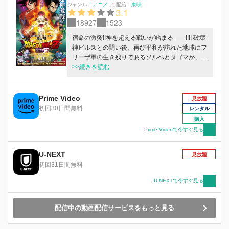
ジャンル：
アニメ
／
配給：
東映
3.1
18927
1523
宿命の激突!!神を超える戦いが始まる――!!!! 破壊
神ビルスとの闘い後、再び平和が訪れた地球にフ
リーザ軍の生き残りであるソルベとタゴマが、ド
ラゴンボールを求めて近づいていた。その目的
>>続きを読む
は、軍の再起のためにフリーザを復活させるこ
と。宇宙史上最悪のその願いは遂に叶えられ、蘇
ったフリーザは悟空たちサイヤ人への復讐を目論
Prime Video
見放題
む・・・。そして、地球に新フリーザ軍が押し寄
初回30日間無料
レンタル
せ、悟飯、ピッコロ、クリリンらは1000人の兵
購入
士と激突。悟空とベジータは、フリーザとの宿命
Prime Videoで今すぐ見る
の対決へと挑むが、フリーザは圧倒的なパワーア
ップを果たしていた！ 「お見せしましょ
U-NEXT
う・・・わたしの更なる進化を!!!!」 今、限界を
見放題
遥かに超えた戦士たちの空前絶後の戦いが幕を開
初回31日間無料
けようとしていた――。
U-NEXTで今すぐ見る
配信中の動画配信サービスをもっと見る