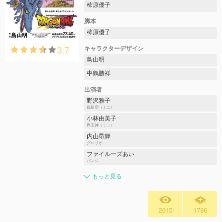
柿原優子
脚本
柿原優子
3.7
キャラクターデザイン
鳥山明
中鶴勝祥
出演者
野沢雅子
孫悟空（ミニ）
小林由美子
界王神（ミニ）
内山昂輝
グロリオ
ファイルーズあい
パンジ
もっと見る
2615
1786