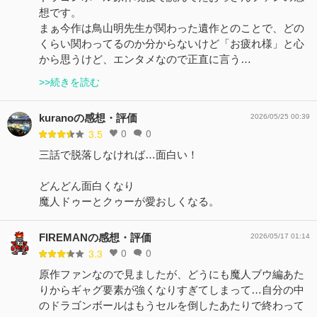
想です。
まぁ今作は鳥山明先生が関わった遺作とのことで、どの
くらい関わってるのか分からないけど「お疲れ様」と心
から思うけど、エンタメなので正直に言う…
>>続きを読む
kuranoの感想・評価
2026/05/25 00:39
0
0
3.5
三話で脱落しなければ…面白い！
どんどん面白くなり
魔人ドゥーとクゥーが愛おしくなる。
FIREMANの感想・評価
2026/05/17 01:14
0
0
3.3
原作ファンなので見ましたが、どうにも魔人ブウ編あた
りからギャグ要素が強くなりすぎてしまって…自分の中
のドラゴンボールはもうセルを倒したあたりで終わって