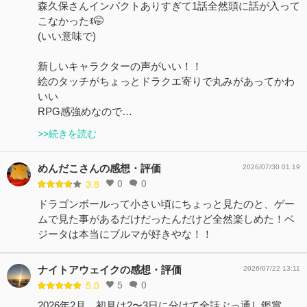
森久保さんインパクトありすぎて1話全然頭に話が入って
こなかったꉂ🤭
(いい意味で)
新しいキャラクターの声がいい！！
絵のタッチがちょっとドラクエ寄りで丸みがあってかわ
いい
RPG感強めなので…
>>続きを読む
めんだこさんの感想・評価
2026/07/30 01:19
0
0
3.8
ドラゴンボールって小さい頃にちょっと見たのと、ゲー
ムで見た事があるだけだったんだけど全然楽しめた！ベ
ジータは本当にブルマが好きやな！！
ナイトアウェイクの感想・評価
2026/07/22 13:11
5
0
5.0
2026年2月、初見は2〜3日に分けて全話ぶっ通し鑑賞。