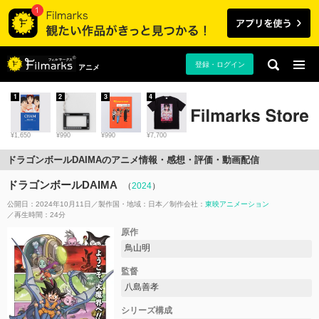
登録・ログイン
アニメ
1
2
3
4
¥1,650
¥990
¥990
¥7,700
ドラゴンボールDAIMAのアニメ情報・感想・評価・動画配信
ドラゴンボールDAIMA
（
2024
）
公開日：2024年10月11日
製作国・地域：
日本
制作会社：
東映アニメーション
再生時間：24分
原作
鳥山明
監督
八島善孝
シリーズ構成