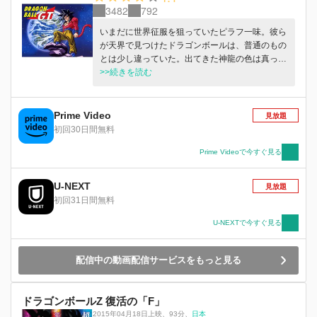
3482
792
いまだに世界征服を狙っていたピラフ一味。彼ら
が天界で見つけたドラゴンボールは、普通のもの
とは少し違っていた。出てきた神龍の色は真っ
赤。とんでもないパワーのせいで、悟空が子供の
>>続きを読む
姿に戻ってしまう。しかも宇宙に散らばったボー
ルを1年以内に集めなければ、地球が消滅してし
まうというのだ！悟空はトランクスや悟天と共
Prime Video
見放題
に、宇宙へ旅立つはずだった。ところが、孫娘の
初回30日間無料
パンが宇宙船に潜り込み、悟天を置き去りにした
まま出発してしまう。はじめにたどり着いたの
Prime Videoで今すぐ見る
は、商人の惑星イメッガ。超がめつい住人ばかり
の星で苦労していると、ギルという小型ロボット
U-NEXT
見放題
に頼みのドラゴンレーダーを食べられてしまう。
初回31日間無料
そのうえ、宇宙船まで星の支配者に奪わ
れ・・・。
U-NEXTで今すぐ見る
配信中の動画配信サービスをもっと見る
ドラゴンボールZ 復活の「F」
2015年04月18日上映
、
93分
、
日本