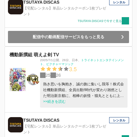
TSUTAYA DISCAS
レンタル
【宅配レンタル】単品レンタルクーポン1枚プレゼ
ント
TSUTAYA DISCASで今すぐ見る
配信中の動画配信サービスをもっと見る
機動新撰組 萌えよ剣 TV
2005/7/1公開
、
26分
、
日本
、
トライネットエンタテインメン
ト
ピクチャーマジック
3.5
25
26
熱き思いを胸抱き、誠の旗に集いし我等！株式会
社機動新撰組、全員出動!!時代が変わり雑然とし
た明治新京都に、相棒の妖怪・猫丸とともに上海
帰りの一人の青年が降り立った。名を坂本竜之
>>続きを読む
介。かの維新の英雄・坂本龍馬の息子である。
母・おりょうの手紙を受け取った竜之介は、日本
に帰国。母のいる京都の町へと戻ってきた。京の
TSUTAYA DISCAS
レンタル
町にある西洋喫茶『シャムル』でくつろぐ竜之介
【宅配レンタル】単品レンタルクーポン1枚プレゼ
は、そこで機動新撰組の近藤勇子と出会う。勇子
ント
は追っていた無許可妖怪の子河童を、国際妖怪保