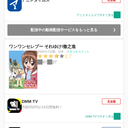
アニメタイムズ
見放題
アニメタイムズで今すぐ見る
配信中の動画配信サービスをもっと見る
ワンワンセレプー それゆけ!徹之進
2006/1/7公開
、
日本
、
スタジオコメット
3.7
41
27
DMM TV
見放題
月額550円が14日間無料！
DMM TVで今すぐ見る