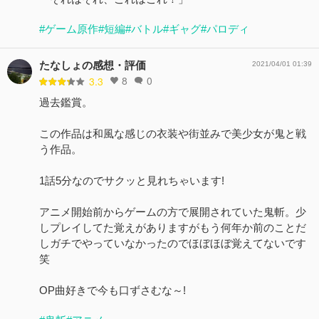
#ゲーム原作
#短編
#バトル
#ギャグ
#パロディ
たなしょの感想・評価
2021/04/01 01:39
8
0
3.3
過去鑑賞。
この作品は和風な感じの衣装や街並みで美少女が鬼と戦
う作品。
1話5分なのでサクッと見れちゃいます!
アニメ開始前からゲームの方で展開されていた鬼斬。少
しプレイしてた覚えがありますがもう何年か前のことだ
しガチでやっていなかったのでほぼほぼ覚えてないです
笑
OP曲好きで今も口ずさむな～!