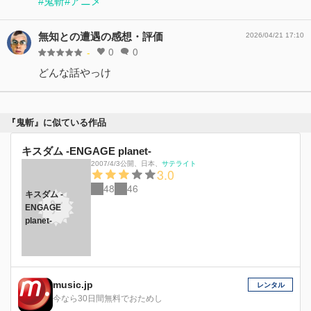
#鬼斬
#アニメ
無知との遭遇の感想・評価
2026/04/21 17:10
0
0
-
どんな話やっけ
『鬼斬』に似ている作品
キスダム -ENGAGE planet-
2007/4/3公開
、
日本
、
サテライト
3.0
48
46
キスダム -
ENGAGE
planet-
music.jp
レンタル
今なら30日間無料でおためし