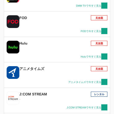
ラウンドへと旅立つ！彼女が命のほかにくれたも
DMM TVで今すぐ見る
うひとつのもの、「風」を操る能力を武器に…！
FOD
見放題
FODで今すぐ見る
Hulu
見放題
Huluで今すぐ見る
アニメタイムズ
見放題
アニメタイムズで今すぐ見る
J:COM STREAM
レンタル
-
J:COM STREAMで今すぐ見る