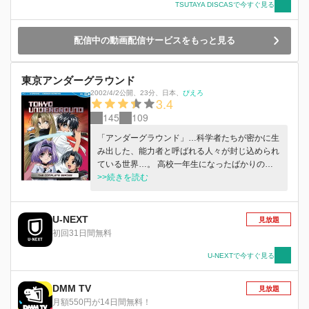
TSUTAYA DISCASで今すぐ見る
護機関つばめ組の早乙女美姫と競って取り合って
いた。それを見るに見かねた竜之介は、追われて
いた子河童をそっと逃がしてあげるのだが…。
配信中の動画配信サービスをもっと見る
東京アンダーグラウンド
2002/4/2公開
、
23分
、
日本
、
ぴえろ
3.4
145
109
「アンダーグラウンド」…科学者たちが密かに生
み出した、能力者と呼ばれる人々が封じ込められ
ている世界…。 高校一年生になったばかりの浅
葱留美奈（あさぎるみな）の前に、ある日、アン
>>続きを読む
ダーグラウンドから逃げてきたという二人の少女
が現われる。「生命（いのち）の巫女」と呼ばれ
る少女、ルリ・サラサと、彼女を護衛するチェル
U-NEXT
見放題
シー・ローレックだ。清楚なルリに留美奈はひと
初回31日間無料
めぼれ。何とか力になりたいと考える。そんな彼
らの前に、ルリを追う能力者たちが次々と現われ
U-NEXTで今すぐ見る
る。チェルシーとともに戦う留美奈。だがルリ
は、留美奈を守るため、再び地下世界へと帰って
DMM TV
見放題
しまう。 一度は落とした命を救ってくれたルリ
月額550円が14日間無料！
を探し出し、助けるために、留美奈はアンダーグ