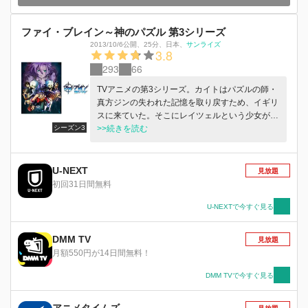
ファイ・ブレイン～神のパズル 第3シリーズ
2013/10/6公開
、
25分
、
日本
、
サンライズ
3.8
293
66
TVアニメの第3シリーズ。カイトはパズルの師・
真方ジンの失われた記憶を取り戻すため、イギリ
スに来ていた。そこにレイツェルという少女が現
シーズン3
れ、突然カイトたちにパズル・バトルを挑んでき
>>続きを読む
た。同じころ√学園では、ギャモンたちがエニグ
マと名乗る男からパズルを仕掛けられていた。果
たしてカイトは真方ジンの記憶に眠る「『ファ
U-NEXT
見放題
イ・ブレイン』と『神のパズル』の真実」へと迫
初回31日間無料
ることができるか!?※各話の初公開日は本作品の
第1話の放送開始日となります。
U-NEXTで今すぐ見る
DMM TV
見放題
月額550円が14日間無料！
DMM TVで今すぐ見る