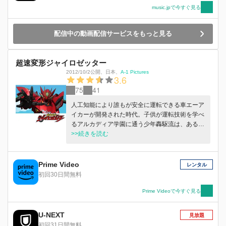
music.jpで今すぐ見る
配信中の動画配信サービスをもっと見る
超速変形ジャイロゼッター
2012/10/2公開
、
日本
、
A-1 Pictures
3.6
75
41
人工知能により誰もが安全に運転できる車エーア
イカーが開発された時代。子供が運転技術を学べ
るアルカディア学園に通う少年轟駆流は、ある
日、人類を救う「選ばれしドライバー」であるこ
>>続きを読む
とを告げられ、ロボットに変形する車ジャイロゼ
ッターを託された！
Prime Video
レンタル
初回30日間無料
Prime Videoで今すぐ見る
U-NEXT
見放題
初回31日間無料