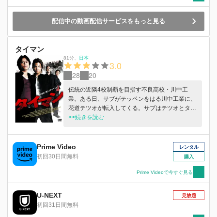
配信中の動画配信サービスをもっと見る
タイマン
81分
、
日本
3.0
28
20
伝統の近隣4校制覇を目指す不良高校・川中工
業。ある日、サブがテッペンをはる川中工業に、
花道テツオが転入してくる。サブはテツオとタイ
マンに及び、これをきっかけに2人に友情が芽生
>>続きを読む
える。そんななか、4校のアタマ同士のタイマン
が始まる。
Prime Video
レンタル
初回30日間無料
購入
Prime Videoで今すぐ見る
U-NEXT
見放題
初回31日間無料