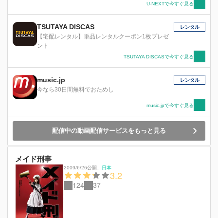
U-NEXTで今すぐ見る
TSUTAYA DISCAS
レンタル
【宅配レンタル】単品レンタルクーポン1枚プレゼ
ント
TSUTAYA DISCASで今すぐ見る
music.jp
レンタル
今なら30日間無料でおためし
music.jpで今すぐ見る
配信中の動画配信サービスをもっと見る
メイド刑事
2009/6/26公開
、
日本
3.2
124
37