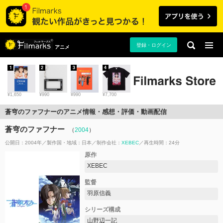
登録・ログイン
アニメ
1
2
3
4
¥1,650
¥990
¥990
¥7,700
蒼穹のファフナーのアニメ情報・感想・評価・動画配信
蒼穹のファフナー
（
2004
）
公開日：2004年
製作国・地域：
日本
制作会社：
XEBEC
再生時間：24分
原作
XEBEC
監督
羽原信義
シリーズ構成
山野辺一記