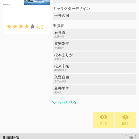
キャラクターデザイン
平井久司
4.0
出演者
石井真
真壁一騎
喜安浩平
皆城総士
松本まりか
遠見真矢
松来未祐
羽佐間翔子
入野自由
春日井甲洋
新井里美
要咲良
もっと見る
946
934
動画配信
PR