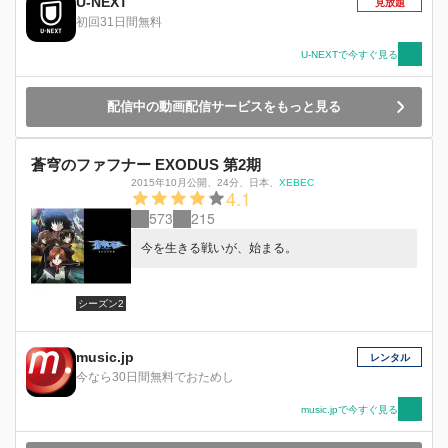
U-NEXT
見放題
初回31日間無料
U-NEXTで今すぐ見る
配信中の動画配信サービスをもっと見る
蒼穹のファフナー EXODUS 第2期
2015年10月公開
、
24分
、
日本
、
XEBEC
4.1
573
215
今を生きる戦いが、始まる。
シーズン2
music.jp
レンタル
今なら30日間無料でおためし
music.jpで今すぐ見る