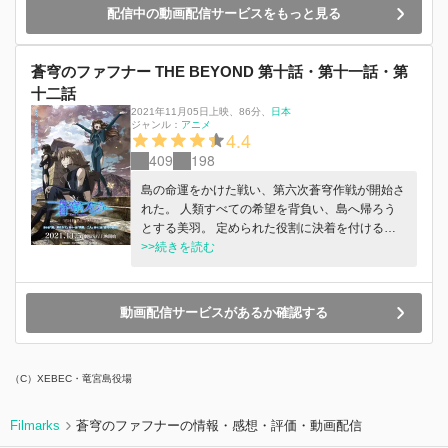
配信中の動画配信サービスをもっと見る
蒼穹のファフナー THE BEYOND 第十話・第十一話・第
十二話
2021年11月05日上映
、
86分
、
日本
ジャンル：
アニメ
4.4
409
198
島の命運をかけた戦い、第六次蒼穹作戦が開始さ
れた。 ⼈類すべての希望を背負い、島へ帰ろう
とする美⽻。 定められた役割に決着を付けるた
め、島へと突き進む総⼠。 だが、怒りと悲しみ
>>続きを読む
に満ちた存在が、彼らの前に⽴ちはだかる。
「役⽬を終えたら、俺の命をおまえにやる」
「いつまで同じことを繰り返す気なのさ︕」
動画配信サービスがあるか確認する
「あなたは、私。私は、あなた……」 あの⽇、
⼆⼈の少年が導こうとした未来。 その思いは、
次の世代に引き継がれ、そして……。 対話と争
（C）XEBEC・竜宮島役場
い、共存と排他、⻑きに渡る⼈類とミールの歴史
は今、転換期を迎える。 真の無が満ちる場所、
その彼⽅にあるという可能性の地平線で、少年と
Filmarks
蒼穹のファフナーの情報・感想・評価・動画配信
少⼥が選ぶ祝福とは――