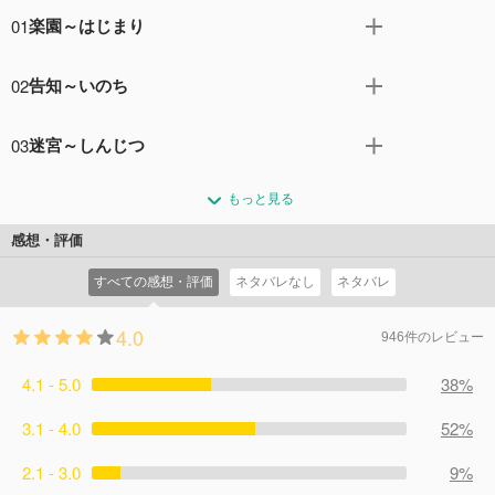
01
楽園～はじまり
大海に佇む孤島・竜宮島で、真壁一騎や皆城総士は平和な
02
告知～いのち
日々を過ごしてきた。そんなある日、空から「あなたはそ
こにいますか?」という声が響き渡る。そして突然、謎の
初めての実戦。多大の犠牲を払いつつも勝利した一騎は、
敵フェストゥムが襲来する。フェストゥムによって無残に
03
迷宮～しんじつ
戦闘後アルヴィスのメディカルルームへ運ばれる。帰宅し
破壊されていく竜宮島を前に、アルヴィス司令官・皆城公
た一騎を待っていたのは、アルヴィスの制服に身を包んだ
新たなアルヴィスの司令官となった真壁史彦は、不足する
蔵はファフナーの出撃を決意して…。
総士だった。総士は一騎に、現実の世界の有様を伝え、こ
もっと見る
戦力を補うため、新たなファフナー・パイロット候補とし
コメント2件
拍手0回
れから一緒に戦うことを約束するのだった。そして、アル
て、咲良、甲洋、剣司、衛、翔子、真矢をアルヴィスに配
感想・評価
ヴィスで一騎の訓練が開始された。
属する。一方、一騎はアルヴィス内で不思議な少女に出会
コメント1件
拍手0回
すべての感想・評価
ネタバレなし
ネタバレ
った。彼女を追ってアルヴィスの最下層に向かった一騎は
巨大な装置の中で眠る少女を発見する。
4.0
コメント2件
拍手0回
946件のレビュー
4.1 - 5.0
38%
3.1 - 4.0
52%
2.1 - 3.0
9%