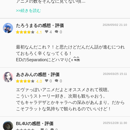
アニメの数をそんなに見てない頃…
>>続きを読む
たろうまるの感想・評価
2026/05/02 21:10
4
0
4.1
最初なんだこれ？！と思たけどだんだん話が進むにつれ
ておもろく辛くなってくる！
EDのSeparationにどハマり𛰙᭜𖫴𖫰𖫱𖫳𖫲𖫲𖫳𖫴𖫰𖫱꛰ ᭜𖫴𖫰𖫱𖫳𖫲𖫲𖫳𖫴𖫰𖫱꛰ಣ
あさみんの感想・評価
2026/03/25 15:11
0
0
4.0
エヴァっぽいアニメだよとオススメされて視聴。
こういうストーリー好き。次期も観ちゃおう。
でもキャラデザとかキャラへの深みがあんまり。だから
こそフラットな気持ちで観られるのでいいけど！
BL4Uの感想・評価
2025/12/28 11:30
0
0