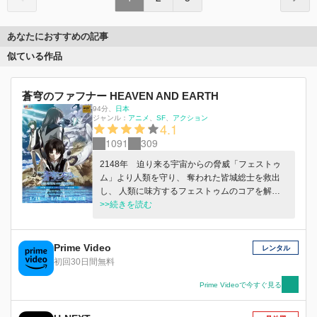
あなたにおすすめの記事
似ている作品
蒼穹のファフナー HEAVEN AND EARTH
94分
、
日本
ジャンル：
アニメ
SF
アクション
4.1
1091
309
2148年 迫り来る宇宙からの脅威「フェストゥ
ム」より人類を守り、 奪われた皆城総士を救出
し、 人類に味方するフェストゥムのコアを解放
する為の作戦「蒼穹作戦」より2年・・・ 平和は
>>続きを読む
守られたはずだった。 総士は存在が消滅しなが
らも、いつか竜宮島へ戻ると一騎と約束した。
少年少女たちは取り戻した平和の中、日々を生き
Prime Video
レンタル
ていた。 そんなある日、一隻の艦が竜宮島へ打
初回30日間無料
ち揚げられる。 中には1人の少年が眠っていた。
そして、突如平和は破られる・・・。
Prime Videoで今すぐ見る