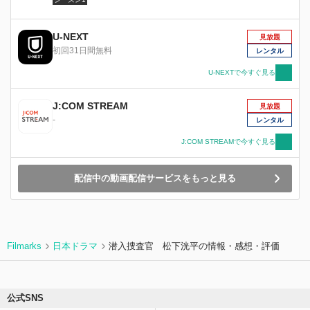
男を監視していた郁也は、任務に集中するあまり
失態を演じ、店に来ていたカフェプロデューサー
U-NEXT
の女性を怒らせてしまう。その女性は轟木の一人
見放題
初回31日間無料
娘・和来（川口春奈）だった。
レンタル
U-NEXTで今すぐ見る
J:COM STREAM
見放題
-
レンタル
J:COM STREAMで今すぐ見る
配信中の動画配信サービスをもっと見る
Filmarks
日本ドラマ
潜入捜査官 松下洸平の情報・感想・評価
公式SNS