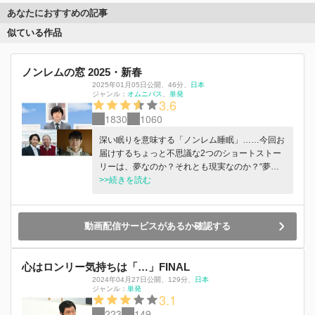
あなたにおすすめの記事
似ている作品
ノンレムの窓 2025・新春
2025年01月05日公開
、
46分
、
日本
ジャンル：
オムニバス
単発
3.6
1830
1060
深い眠りを意味する「ノンレム睡眠」……今回お
届けするちょっと不思議な2つのショートストー
リーは、夢なのか？それとも現実なのか？“夢と
現実”“現実と非現実”その狭間を行き来する不思議
>>続きを読む
なバカリズムワールドこそが『ノンレムの窓』。
番組開始から3年、独創的な世界観とウイットに
富んだ笑いを織り交ぜ、珠玉のストーリーを生み
動画配信サービスがあるか確認する
出すバカリズムワールド全開のオムニバスドラ
マ。これまで放送したショートドラマは17作品！
今回の第7弾も、至極の2作品をお届けする。
心はロンリー気持ちは「…」FINAL
2024年04月27日公開
、
129分
、
日本
ジャンル：
単発
3.1
223
149