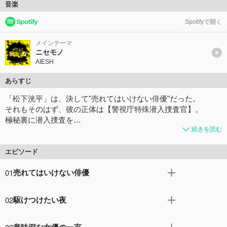
音楽
Spotifyで開く
メインテーマ
ニセモノ
AIESH
あらすじ
「松下洸平」は、決して"売れてはいけない俳優"だった。
それもそのはず、彼の正体は【警視庁特殊潜入捜査官】。
極秘裏に潜入捜査を…
続きを読む
エピソード
01
売れてはいけない俳優
人気俳優・松下洸平。彼には人に言えないもう一つの顔が
02
駆けつけたい夜
あった。 それは、警視庁の潜入捜査官という顔。 マフィ
ア組織の幹部と噂される大物俳優・佐藤浩市を捜査するた
けがの功名とはまさにこの事。人気俳優になったことが奏
めに、ひそかに15年前から芸能界に潜入し、極秘裏に捜査