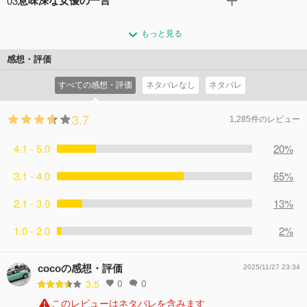
03
意味深な女優の一言
功して、ついに佐藤浩市と接触することに成功した松下。
を続けていた。 そう、極秘裏に。だからこそ、絶対に目立
ようやく捜査は新展開を迎えるかに思えたのだが、佐藤浩
千載一遇のチャンスを活かせなかった松下。さらに状況は
ってはいけない。間違っても有名になってはいけない。そ
市の芝居の迫力に圧倒され、あげく感動すら覚えてしまう
もっと見る
悪化する。 共演している馬場ふみかから「もう一つの顔を
れなのに……あろうことか、彼は売れてしまった。
始末。 撮影現場で、あの手この手を試して佐藤との距離感
知っている」と、意味深な言葉を伝えられたのだ。正体が
コメント14件
拍手17回
感想・評価
を縮めようとアタックするも、なんともタイミングが悪く
バレることは潜入捜査官としての死を意味する。 潜入から
うまくいかない。 そんな中、佐藤浩市も出席するという会
すべての感想・評価
ネタバレなし
ネタバレ
15年、ようやく成果が見え始めた中での大ピンチに、映画
食への誘いを受け……。
の撮影にすら身が入らなくなってしまう松下だったが、バ
コメント11件
拍手16回
3.7
ラエティで共演した田中みな実からの、思いがけない一言
1,285件のレビュー
に光明が見える。
4.1 - 5.0
コメント9件
拍手16回
20%
3.1 - 4.0
65%
2.1 - 3.0
13%
1.0 - 2.0
2%
cocoの感想・評価
2025/11/27 23:34
0
0
3.5
このレビューはネタバレを含みます