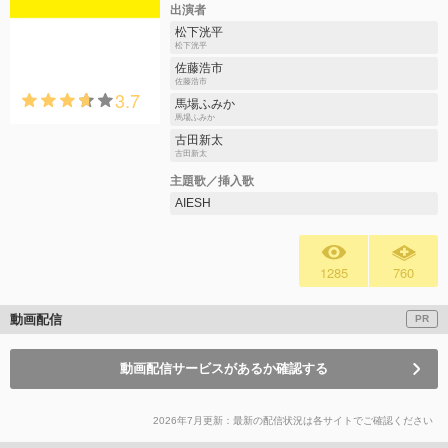
出演者
松下洸平
松下洸平
佐藤浩市
佐藤浩市
3.7
馬場ふみか
馬場ふみか
古田新太
古田新太
主題歌／挿入歌
AIESH
1285
760
動画配信
PR
動画配信サービスがあるか確認する
2026年7月更新：最新の配信状況は各サイトでご確認ください