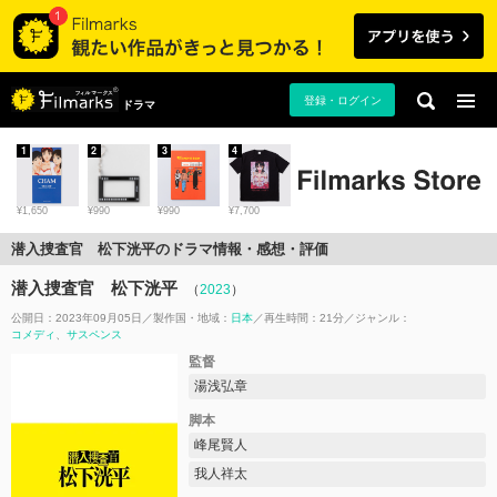
登録・ログイン
ドラマ
1
2
3
4
¥1,650
¥990
¥990
¥7,700
潜入捜査官 松下洸平のドラマ情報・感想・評価
潜入捜査官 松下洸平
（
2023
）
公開日：2023年09月05日
製作国・地域：
日本
再生時間：21分
ジャンル：
コメディ
サスペンス
監督
湯浅弘章
脚本
峰尾賢人
我人祥太