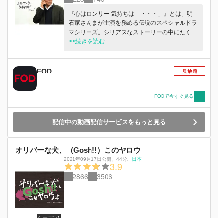
『心はロンリー 気持ちは「・・・」』とは、明
石家さんまが主演を務める伝説のスペシャルドラ
マシリーズ。シリアスなストーリーの中にたくさ
んのナンセンスな笑いを散りばめた異色のドラマ
>>続きを読む
として人気を博し、1984年から2003年までに11
本が制作された。 そして、前作から実に21年ぶ
りに復活を遂げるのが最新第12作『心はロンリー
FOD
見放題
気持ちは「・・・」FINAL』。今回描かれるの
は、さんま演じるベテラン刑事を主人公に据えた
人間ドラマ。定年を間近に控え“最後の事件”に立
FODで今すぐ見る
ち向かう刑事と、その家族の物語が情感豊かにつ
づられる。 轟木竜二（明石家さんま）は、犬顔
配信中の動画配信サービスをもっと見る
警察署・刑事課2係の刑事。家庭を顧みず仕事優
先で生きてきた轟木は、その頑固な性格があだと
なり、妻の早紀（吉田羊）とは10年前に離婚。今
オリバーな犬、（Gosh!!）このヤロウ
は、定年退職までに最後の手柄を上げようと、と
2021年09月17日公開
、
44分
、
日本
ある組織的犯罪集団について捜査を続けている。
3.9
ある日、2係にオレオレ詐欺の通報が入る。轟木
2866
3506
は、部下の郁也（味方良介）、由真（松本薫）、
結城（入江甚儀）とともに現場へ急行。追走劇の
末、年老いた女性から金をだまし取ろうとしてい
た若い男（中尾明慶）を取り押さえることに成功
する。その頃、1人離れて現場近くのカフェから
シーズン1