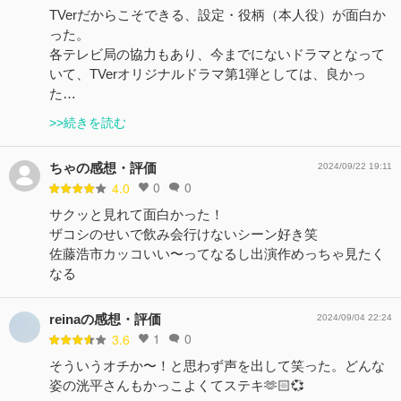
TVerだからこそできる、設定・役柄（本人役）が面白か
った。
各テレビ局の協力もあり、今までにないドラマとなって
いて、TVerオリジナルドラマ第1弾としては、良かっ
た…
>>続きを読む
ちゃの感想・評価
2024/09/22 19:11
0
0
4.0
サクッと見れて面白かった！
ザコシのせいで飲み会行けないシーン好き笑
佐藤浩市カッコいい〜ってなるし出演作めっちゃ見たく
なる
reinaの感想・評価
2024/09/04 22:24
1
0
3.6
そういうオチか〜！と思わず声を出して笑った。どんな
姿の洸平さんもかっこよくてステキ🫶🏻💞