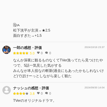
🗒ᝰ
松下洸平が主演→★2.5
面白すぎた→+1.5
一郎の感想・評価
2024/10/16 23:37
0
0
5.0
なんか深夜に観るものなくてTVer漁ってたら見つけたや
つで、5話一気見した気がする
みんなが本人役なの斬新(過去にもあったかもしれないけ
ど)でぼけーっとしながら楽しく観た
ナッシュの感想・評価
2024/09/30 14:04
0
0
3.8
TVerのオリジナルドラマ。