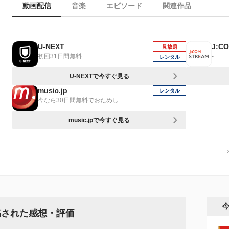
動画配信
音楽
エピソード
関連作品
U-NEXT
J:C
見放題
初回31日間無料
-
レンタル
U-NEXTで今すぐ見る
music.jp
レンタル
今なら30日間無料でおためし
music.jpで今すぐ見る
稿された感想・評価