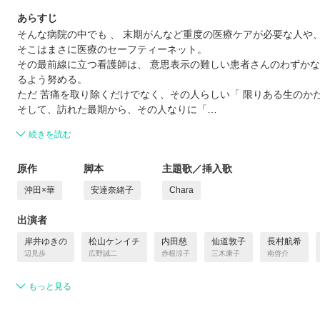
あらすじ
そんな病院の中でも 、 末期がんなど重度の医療ケアが必要な人や
そこはまさに医療のセーフティーネット。
その最前線に立つ看護師は、 意思表示の難しい患者さんのわずかな
るよう努める。
ただ 苦痛を取り除くだけでなく、その人らしい「 限りある生のかた
そして、訪れた最期から、その人なりに「…
続きを読む
原作
脚本
主題歌／挿入歌
沖田×華
安達奈緒子
Chara
出演者
岸井ゆきの
松山ケンイチ
内田慈
仙道敦子
長村航希
辺見歩
広野誠二
赤根涼子
三木康子
南啓介
もっと見る