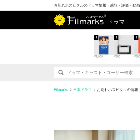
お別れホスピタルのドラマ情報・感想・評価・動画
ドラマ
1
2
3
¥1,650
¥990
¥99
Filmarks
日本ドラマ
お別れホスピタルの情報