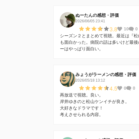
ぬーたんの感想・評価
2026/06/05 23:41
3.8
10
0
シーズン２とまとめて視聴。最近は『松
も面白かった。病院の話は多いけど最後
ーはやっぱり面白い。
みょうがラーメンの感想・評価
2026/05/18 13:12
4.5
0
0
再放送で視聴。良い。
岸井ゆきのと松山ケンイチが良き。
大好きなドラマです！
考えさせられる内容。