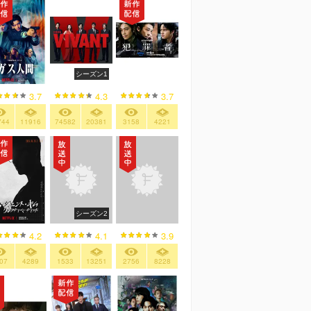
シーズン1
3.7
4.3
3.7
744
11916
74582
20381
3158
4221
シーズン2
4.2
4.1
3.9
07
4289
1533
13251
2756
8228