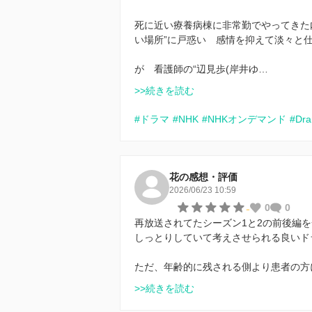
死に近い療養病棟に非常勤でやってきた内
い場所”に戸惑い 感情を抑えて淡々と
が 看護師の“辺見歩(岸井ゆ…
>>続きを読む
#ドラマ
#NHK
#NHKオンデマンド
#Dr
花の感想・評価
2026/06/23 10:59
-
0
0
再放送されてたシーズン1と2の前後編
しっとりしていて考えさせられる良いド
ただ、年齢的に残される側より患者の方
>>続きを読む