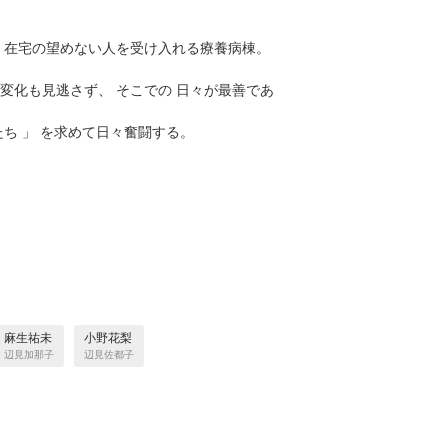
、在宅の望めない人を受け入れる療養病棟。
変化も見逃さず、 そこでの 日々が最善であ
ち 」 を求めて日々奮闘する。
麻生祐未
小野花梨
辺見加那子
辺見佐都子