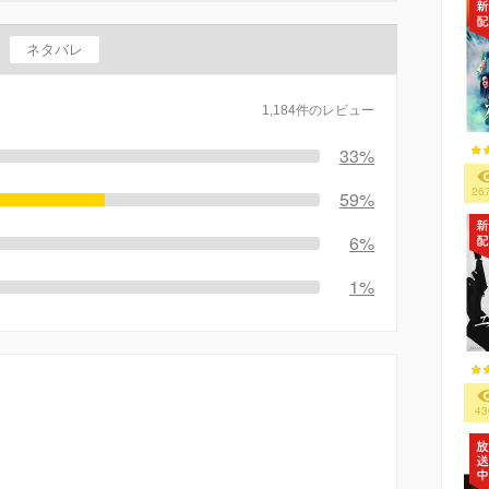
ネタバレ
1,184件のレビュー
33%
26
59%
6%
1%
43