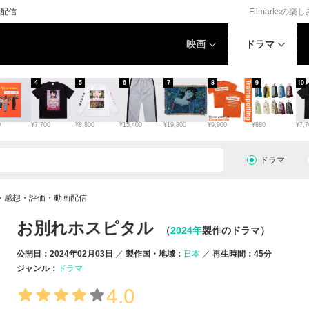
配信
Filmarksの楽
映画
ドラマ
4
5
6
7
8
9
10
0
¥7,700
¥8,800
¥15,400
¥19,800
¥9,900
¥880
¥7,7
ドラマ
・感想・評価・動画配信
お別れホスピタル
（
2024年
製作のドラマ）
公開日：2024年02月03日
製作国・地域：
日本
再生時間：45分
ジャンル：
ドラマ
4.0