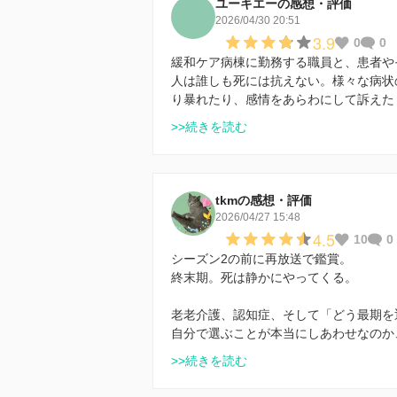
ユーキエーの感想・評価
2026/04/30 20:51
3.9
0
0
緩和ケア病棟に勤務する職員と、患者や
人は誰しも死には抗えない。様々な病状
り暴れたり、感情をあらわにして訴えた
>>続きを読む
tkmの感想・評価
2026/04/27 15:48
4.5
10
0
シーズン2の前に再放送で鑑賞。
終末期。死は静かにやってくる。
老老介護、認知症、そして「どう最期を
自分で選ぶことが本当にしあわせなのか
>>続きを読む