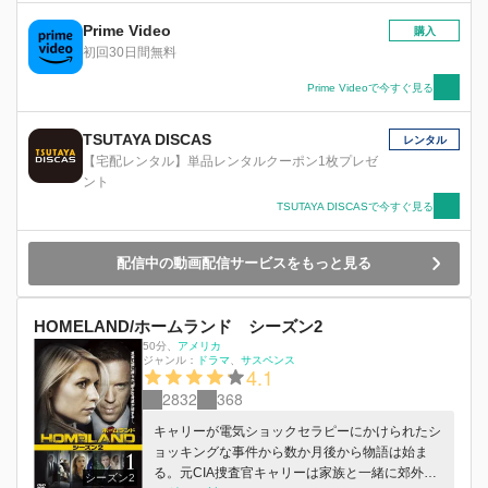
ンジーとニック、息子のダニーにも不審な目が向
けられるように。カルロスの姪で16歳のアナと同
Prime Video
購入
居することになったガブリエルは、アナとダニー
初回30日間無料
の仲に目を光らせつつ、アンジー一家の抱える秘
密に迫っていく。一方、5人目の子供を妊娠した
Prime Videoで今すぐ見る
リネットは、昇進のかかった仕事をどうするかで
悩み、密かにオーソンとの離婚計画を進めるブリ
TSUTAYA DISCAS
レンタル
ーには、謎の青年が近づいてくる。 -----------------
【宅配レンタル】単品レンタルクーポン1枚プレゼ
---------------------------------- デスパレートな妻た
ント
ち シーズン6 コンパクト BOX 4,762円＋税 発
TSUTAYA DISCASで今すぐ見る
売元：ウォルト・ディズニー・ジャパン株式会社
(C)2013 ABC Studios. -----------------------------------
----------------
配信中の動画配信サービスをもっと見る
HOMELAND/ホームランド シーズン2
50分
、
アメリカ
ジャンル：
ドラマ
サスペンス
4.1
2832
368
キャリーが電気ショックセラピーにかけられたシ
ョッキングな事件から数か月後から物語は始ま
る。元CIA捜査官キャリーは家族と一緒に郊外で
シーズン2