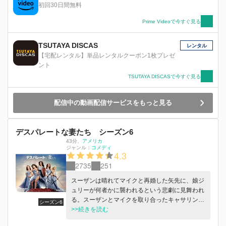
ー）、野心的な女性記者ゾーイ（マーラ）、さら
初回30日間無料
にはスキャンダルまみれの若手議員ピーター（ス
トール）らを巻き込んで、フランシスは新たな野
Prime Videoで今すぐ見る
望への階段を上り始める。
TSUTAYA DISCAS
レンタル
【宅配レンタル】単品レンタルクーポン1枚プレゼ
ント
TSUTAYA DISCASで今すぐ見る
配信中の動画配信サービスをもっと見る
デスパレートな妻たち シーズン6
43分
、
アメリカ
ジャンル：
コメディ
4.3
2735
251
スーザンは晴れてマイクと再婚した矢先に、娘ジ
ュリーが何者かに襲われるという悲劇に見舞われ
る。スーザンとマイクを取り合ったキャサリンが
シーズン6
疑われる中、フェアヴューの町では次々と女性襲
>>続きを読む
撃事件が起き、ウィステリア通りの新たな住人ア