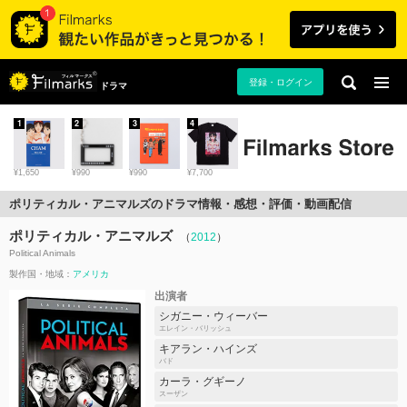
登録・ログイン
ドラマ
1
2
3
4
¥1,650
¥990
¥990
¥7,700
ポリティカル・アニマルズのドラマ情報・感想・評価・動画配信
ポリティカル・アニマルズ
（
2012
）
Political Animals
製作国・地域：
アメリカ
出演者
シガニー・ウィーバー
エレイン・バリッシュ
キアラン・ハインズ
バド
カーラ・グギーノ
スーザン