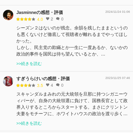
Jasminneの感想・評価
2024/11/24 01:06
2
0
4.0
シーズン２はないのが残念。余韻を残したままというの
も悪くないけど徹底して視聴者が離れるまでやってほし
かった。
しかし、民主党の欺瞞とか一生に一度あるか、ないかの
政治的事件を国民は待ち望んでいるとか、…
>>続きを読む
すぎうらけいの感想・評価
2023/11/25 07:46
4
0
3.5
スキャンダルまみれの元大統領を旦那に持つシガニーウ
ィバーが、自身の大統領選に負けて、国務長官として政
界入りするところからスタートする。まさにクリントン
夫妻をモチーフに、ホワイトハウスの政治を渡り歩く…
>>続きを読む