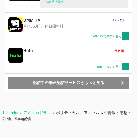
穏やかな生活を送っている。一方、連邦議会議員
>>続きを読む
に初当選したニック・ブロディーはアブ・ナジー
ルがアメリカの国外体制を危険なくしてもたらす
ことが出来ないことを発見する。 アメリカの現
DMM TV
レンタル
代社会が抱える闇に鋭く切り込み、スピーディな
月額550円が14日間無料！
展開でぐいぐいと観る者を引き込んでいくサスペ
ンス。
DMM TVで今すぐ見る
Hulu
見放題
Huluで今すぐ見る
配信中の動画配信サービスをもっと見る
Filmarks
アメリカドラマ
ポリティカル・アニマルズの情報・感想・
評価・動画配信