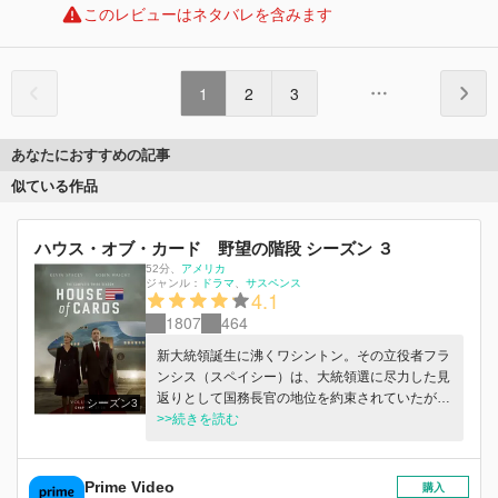
このレビューはネタバレを含みます
1
2
3
あなたにおすすめの記事
似ている作品
ハウス・オブ・カード 野望の階段 シーズン ３
52分
、
アメリカ
ジャンル：
ドラマ
サスペンス
4.1
1807
464
新大統領誕生に沸くワシントン。その立役者フラ
ンシス（スペイシー）は、大統領選に尽力した見
返りとして国務長官の地位を約束されていたが、
シーズン3
新政権発足と共に白紙に戻されてしまう。突然の
>>続きを読む
裏切りに怒り心頭のフランシスは、妻クレア（ラ
イト）の後押しもあり、大統領を失墜させるべく
謀略を企てる。信頼を置く腹心のダグ（ケリ
Prime Video
購入