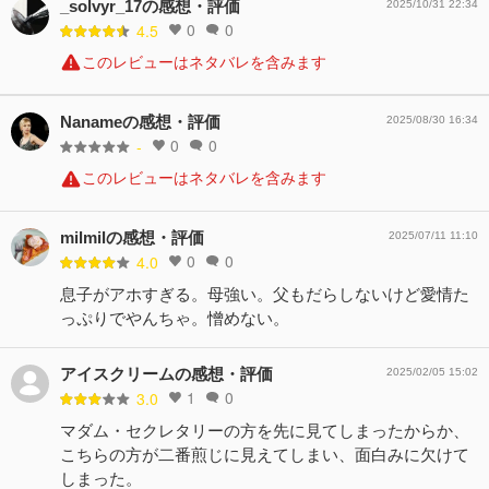
_solvyr_17の感想・評価
2025/10/31 22:34
0
0
4.5
このレビューはネタバレを含みます
Nanameの感想・評価
2025/08/30 16:34
0
0
-
このレビューはネタバレを含みます
milmilの感想・評価
2025/07/11 11:10
0
0
4.0
息子がアホすぎる。母強い。父もだらしないけど愛情た
っぷりでやんちゃ。憎めない。
アイスクリームの感想・評価
2025/02/05 15:02
1
0
3.0
マダム・セクレタリーの方を先に見てしまったからか、
こちらの方が二番煎じに見えてしまい、面白みに欠けて
しまった。