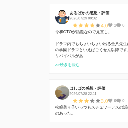
あるぱかの感想・評価
2026/07/29 09:32
4.0
1
0
令和GTOが話題なので見直し。
ドラマ内でもちょいちょい出る金八先生
の学園ドラマといえばごくせん以降です
リバイバルがあ…
>>続きを読む
はしばの感想・評価
2026/07/28 22:11
3.0
0
0
松嶋菜々子いっつもスチュワーデスの話
のあった。