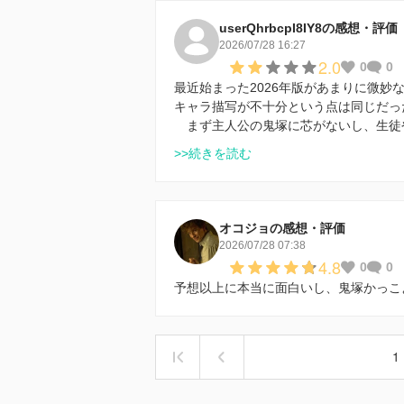
userQhrbcpI8IY8の感想・評価
2026/07/28 16:27
2.0
0
0
最近始まった2026年版があまりに微妙
キャラ描写が不十分という点は同じだっ
まず主人公の鬼塚に芯がないし、生徒
>>続きを読む
オコジョの感想・評価
2026/07/28 07:38
4.8
0
0
予想以上に本当に面白いし、鬼塚かっこ
1