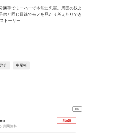
暴走族、自分勝手でミーハーで本能に忠実。周囲の奴よ
子供と同じ目線でモノを見たり考えたりでき
なストーリー
洋介
中尾彬
PR
no
見放題
1ヶ月間無料