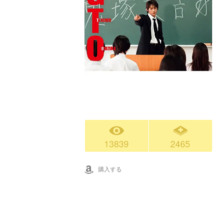
13839
2465
購入する