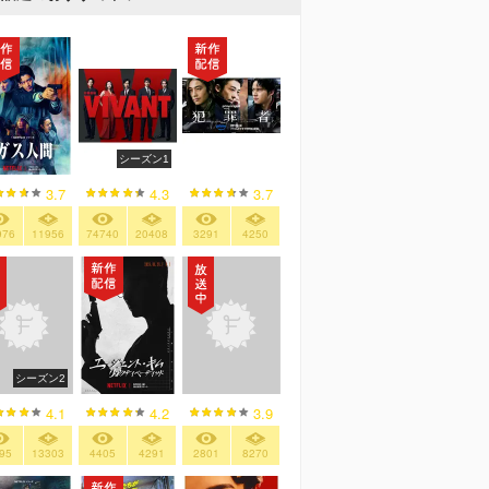
シーズン1
3.7
4.3
3.7
976
11956
74740
20408
3291
4250
シーズン2
4.2
4.1
3.9
4405
4291
95
13303
2801
8270