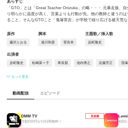
あらすじ
「GTO」とは「Great Teacher Onizuka」の略・・・ 元
り明らかに温度が高く、言葉よりも行動が先。他の教師と違うのは
ること。そんなGTOこと「鬼塚英吉」が学校で繰り広げる破天荒
原作
脚本
主題歌／挿入歌
藤沢とおる
遊川和彦
菅良幸
反町隆史
出演者
反町隆史
松嶋菜々子
希良梨
池内博之
近藤芳正
窪塚
もっと見る
動画配信
エピソード
DMM TV
Lemi
見放題
月額550円が14日間無料！
初回