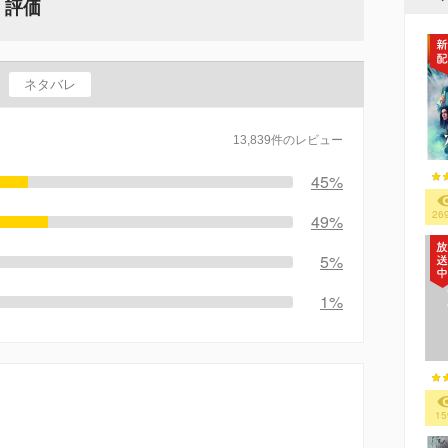
・評価
ネタバレ
13,839件のレビュー
45%
26
49%
5%
1%
15