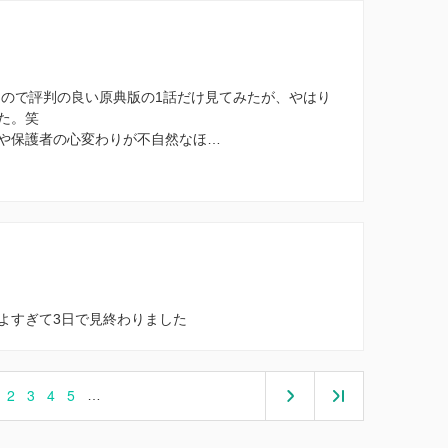
なので評判の良い原典版の1話だけ見てみたが、やはり
た。笑
や保護者の心変わりが不自然なほ…
よすぎて3日で見終わりました
2
3
4
5
…