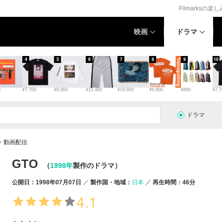
Filmarksの楽
映画
ドラマ
4
5
6
7
8
9
10
0
¥7,700
¥8,800
¥15,400
¥19,800
¥9,900
¥880
¥7,7
ドラマ
・動画配信
GTO
（
1998年
製作のドラマ）
公開日：1998年07月07日
製作国・地域：
日本
再生時間：46分
4.1