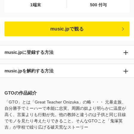
1端末
500 付与
music.jpで観る
music.jpに登録する方法
music.jpを解約する方法
GTOの作品紹介
「GTO」とは「Great Teacher Onizuka」の略・・・ 元暴走族、
自分勝手でミーハーで本能に忠実。周囲の奴より明らかに温度が
高く、言葉よりも行動が先。他の教師と違うのは子供と同じ目線
でモノを見たり考えたりできること。そんなGTOこと「鬼塚英
吉」が学校で繰り広げる破天荒なストーリー