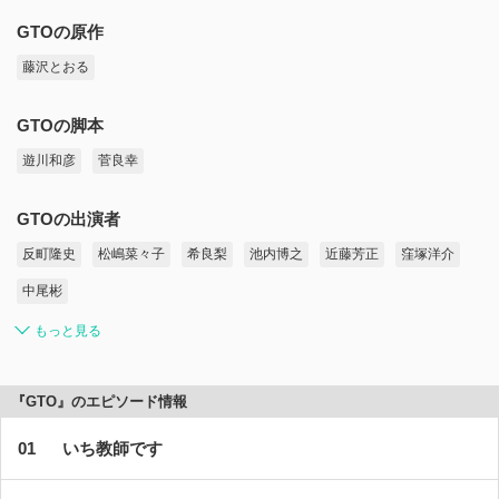
GTOの原作
藤沢とおる
GTOの脚本
遊川和彦
菅良幸
GTOの出演者
反町隆史
松嶋菜々子
希良梨
池内博之
近藤芳正
窪塚洋介
中尾彬
もっと見る
『GTO』のエピソード情報
いち教師です