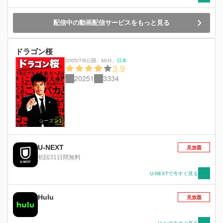
配信中の動画配信サービスをもっと見る
ドラゴン桜
2005/7/8公開
、
46分
、
日本
3.9
20251
3334
シーズン1
U-NEXT
見放題
初回31日間無料
U-NEXTで今すぐ見る
Hulu
見放題