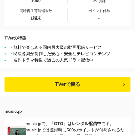
1000
不可能
同時再生可能端末数
ポイント付与
1端末
-
TVerの特徴
・無料で楽しめる国内最大級の動画配信サービス
・民法各局が制作した安心・安全なテレビコンテンツ
・名作ドラマ特集で過去の人気ドラマ配信中
TVerで観る
music.jp
music.jpで、『
GTO
』
はレンタル配信中
です。
music.jpでは登録時に500のポイントが付与されるた