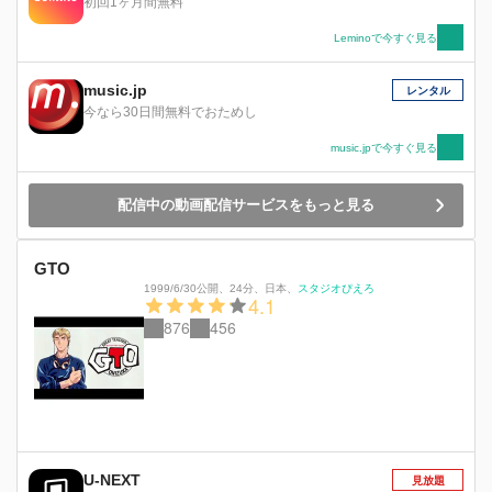
初回1ヶ月間無料
Leminoで今すぐ見る
music.jp
レンタル
今なら30日間無料でおためし
music.jpで今すぐ見る
配信中の動画配信サービスをもっと見る
GTO
1999/6/30公開
、
24分
、
日本
、
スタジオぴえろ
4.1
876
456
U-NEXT
見放題