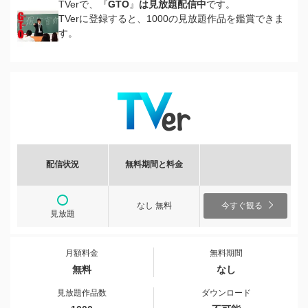
TVerで、『
GTO
』
は見放題配信中
です。
TVerに登録すると、1000の見放題作品を鑑賞できま
す。
配信状況
無料期間と料金
なし 無料
今すぐ観る
見放題
月額料金
無料期間
無料
なし
見放題作品数
ダウンロード