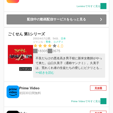
エ。ジョンヨルの浮き沈みにより2人の仲は疎遠
Leminoで今すぐ見る
になり、ソルエは寂しい⽇々を送る。そんなある
⽇、書院の院⻑職に昇進できるチャンスがジョン
ヨルに訪れるが、妻のソルエが家のマダンセ（召
配信中の動画配信サービスをもっと見る
使）と関係があるという事実を知ることにな
り…。 「重なる記憶」 暴力を振るう⽗親によっ
て母親の死に直面したスホ。その時、時間を戻し
ごくせん 第1シリーズ
てくれるという謎の声により、スホは母親を蘇ら
2002/4/17公開
、
54分
、
日本
ジャンル：
せるためのタイムトラベルを始める。そしてもう
青春
コメディ
4.0
一人のタイムトラベラー、ヨンヒ。ストーカーに
18305
2675
追われる地獄の日々から救ってくれた彼氏のチャ
ンソクが死の危機を迎えることになり、彼を生か
不良だらけの悪名高き男子校に新米女教師がやっ
すためにタイムトラベルを始める。それぞれ愛す
て来た。山口久美子（通称ヤンクミ）。久美子
る人を守るために時間を戻すなか、切り離せない
は、荒れくれ者の生徒たちの脅しにピクリともし
シーズン1
悲劇に閉じ込められてしまう。 「影の告白」 生
ない。なぜなら、彼女の実家は泣く子も黙る任
>>続きを読む
まれた時から弱かった兵曹の息子ユンホは、両班
侠・大江戸一家だったのだ！ようやく夢にまで見
家の庶子ジェウン、ソルと親しい友人だ。ユンホ
た教師になった久美子は、家業をひた隠しにする
はいつからかジェウンを意識しだす。17歳、混乱
が、心の中には任侠に裏付けられた熱い正義感が
Prime Video
見放題
した年頃の恋心は隠せず、ユンホはジェウンへの
あり、筋の通らないことは許せない。しかも、幼
初回30日間無料
思いを自覚する。しかし、同性愛がタブーであっ
い頃から叩き込まれた喧嘩はめっぽう強く、次々
た時代、愛と友情の間の微妙な関係を維持し、2
と起こる事件を豪快に正していく。
Prime Videoで今すぐ見る
人は成人を迎えるにあたり、婚礼の話が舞い込
み…。