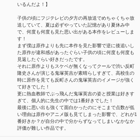
いるんだよ！】
子供の頃にフジテレビの夕方の再放送でめちゃくちゃ放
送していて、夏は必ずやっていた記憶があり夏休み中
で、何度も何度も見た思い出がある本作をレビューしま
す！
まず僕は原作よりも先に本作を見た影響で逆に後追いし
た原作が違和感があったぐらい子供の頃に何度も何度も
見返したぐらい好きだったです。
それに原作よりもスケベが無くなってクールで渋い反町
隆史さんが演じる鬼塚英吉が素晴らしすぎて、高校生の
時に原作を見ても反町さんの鬼塚英吉のイメージが強く
て好きでした！
更に熱血教師でぶっ飛んだ鬼塚英吉の姿と授業は好きす
ぎて、個人的に先生の中では1番好きでした！
最後に思い出も強くて面白かったのにそこまで点数が低
い理由は原作やアニメ版も見てしまった影響で、どれが1
番好きか？が自分の中で分からずなってしまいなかなか
評価が難しい作品です。