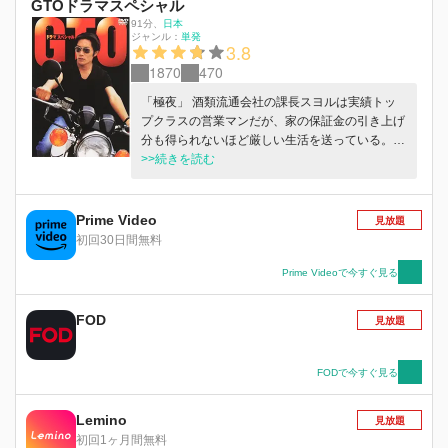
GTOドラマスペシャル
91分
、
日本
ジャンル：
単発
3.8
1870
470
「極夜」 酒類流通会社の課⻑スヨルは実績トッ
プクラスの営業マンだが、家の保証金の引き上げ
分も得られないほど厳しい生活を送っている。あ
る⽇、取引先のイム社⻑が条件の良い店の買収を
>>続きを読む
提案し、スヨルは葛藤の末に集金したお金を横領
して契約を結んでしまう。しかし、これは不動産
詐欺であった。犯罪の事実を隠すため、帳簿操作
Prime Video
見放題
によりすべて解決したと思った先には更なる秘密
初回30日間無料
と困難が待ち受けていて…。 「僕らがいた」 興
味があるのは学業成績だけで、交友関係にも一切
Prime Videoで今すぐ見る
関心を持たなかったウンホ。他人に関心を注ぐ誠
意などなかったため、クラスメイトのミンジュが
FOD
見放題
校内暴力に遭っているのも見て見ないふりしてき
た。そんなある⽇、誰かから匿名のメッセージを
受け取り、書かれた場所に向かうと、意図せず校
FODで今すぐ見る
内暴力の中心に立つことになるが…。 「マダム
の真実の愛」 一時は将来を嘱望されていたが、
Lemino
見放題
中枢大臣たちに正論を言ったため破職された後、
初回1ヶ月間無料
ある村の書院に定着したジョンヨルと彼の妻ソル