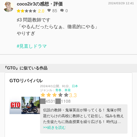
coco2ir3の感想・評価
2024/03/29 12:41
85
0
2.0
♯3 問題教師です
「やるんだったらなぁ、徹底的にやる」
やりすぎ
#見直しドラマ
『GTO』に似ている作品
GTOリバイバル
2024/4/1公開
、
91分
、
日本
ジャンル：
青春
単発
3.3
4531
1108
伝説の教師・鬼塚英吉が帰ってくる！ 鬼塚が問
題だらけの高校に教師として赴任し、悩みを抱え
た生徒たちに熱血授業を繰り広げる！ 時代は平
成から令和へ…かつてグレイト・ティーチャーと
>>続きを読む
呼ばれた男が、令和の高校生とどう向き合ってい