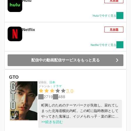
Hulu
見放題
Huluで今すぐ見る
Netflix
見放題
Netflixで今すぐ見る
配信中の動画配信サービスをもっと見る
GTO
108分
、
日本
ジャンル：
ドラマ
3.0
2719
488
町興しのためのテーマパークが失敗し、寂れてし
まった北海道幌比内町。この町に臨時教師として
やってきた鬼塚は、イジメられっ子・楽の家に居
候しながらクラスの問題と向き合っていたが、ひ
>>続きを読む
ょんなことから全国指名手配中の連続強盗犯に間