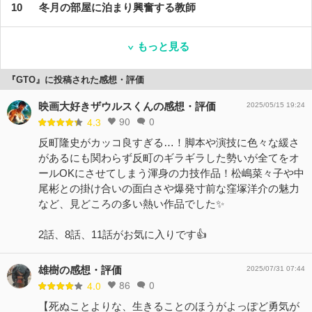
冬月の部屋に泊まり興奮する教師
もっと見る
『GTO』に投稿された感想・評価
映画大好きザウルスくんの感想・評価
2025/05/15 19:24
90
0
4.3
反町隆史がカッコ良すぎる…！脚本や演技に色々な緩さ
があるにも関わらず反町のギラギラした勢いが全てをオ
ールOKにさせてしまう渾身の力技作品！松嶋菜々子や中
尾彬との掛け合いの面白さや爆発寸前な窪塚洋介の魅力
など、見どころの多い熱い作品でした✨
2話、8話、11話がお気に入りです👍
雄樹の感想・評価
2025/07/31 07:44
86
0
4.0
【死ぬことよりな、生きることのほうがよっぽど勇気が