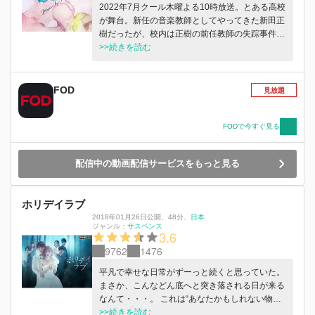
2022年7月クール木曜よる10時放送。とある高校
が舞台。新任の音楽教師としてやってきた新田正
樹だったが、校内は正樹の前任教師の失踪事件で
大きく揺れていた。 そこで正樹が出会った一人
>>続きを読む
の女子生徒・和泉冴。単なる教師と生徒という間
柄で出会っただけの2人が、徐々に絆を深めてい
く・・・。正樹はいつしか自分の中で冴に対する
FOD
見放題
特別な感情に気付きはじめる。決してそれを恋だ
と認めたくない正樹と、恋だと信じて疑わない
冴。本心で向き合えない2人の純愛は──。そし
FODで今すぐ見る
て、5年がたち、ひょんなことから正樹と冴は再
会。冴は成人を迎え、2人の間には障害は何も無
配信中の動画配信サービスをもっと見る
いはずだった。しかし、正樹には妻がいた――。
5年後の舞台では“セカンドパートナー”という昨
今話題となっている新しい概念も加わり、より複
ホリデイラブ
雑な関係性に。青春と恋とサスペンスを描く第1
2018年01月26日公開
、
48分
、
日本
部。そして恋と仕事における女同士・男同士のバ
ジャンル：
サスペンス
3.6
トル、さまざまな思いが交差する大人の人間模様
を描く5年後の第2部。随所に事件性、エキセント
9762
1476
リックな展開がちりばめられた、純愛＆ドロドロ
平凡で幸せな日常がずーっと続くと思っていた。
展開の新時代エンターテインメントの幕が上が
まさか、こんなどん底へと突き落される日が来る
る！！
なんて・・・。 これは“あなたかもしれない物語”
夫婦の恋愛サスペンス×夫婦再構築の物語 かつて
>>続きを読む