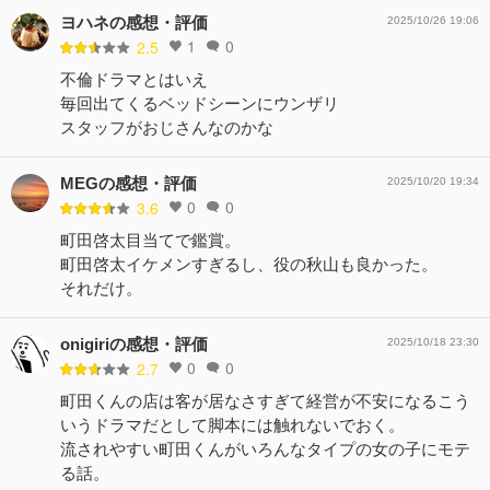
ヨハネの感想・評価
2025/10/26 19:06
1
0
2.5
不倫ドラマとはいえ
毎回出てくるベッドシーンにウンザリ
スタッフがおじさんなのかな
MEGの感想・評価
2025/10/20 19:34
0
0
3.6
町田啓太目当てで鑑賞。
町田啓太イケメンすぎるし、役の秋山も良かった。
それだけ。
onigiriの感想・評価
2025/10/18 23:30
0
0
2.7
町田くんの店は客が居なさすぎて経営が不安になるこう
いうドラマだとして脚本には触れないでおく。
流されやすい町田くんがいろんなタイプの女の子にモテ
る話。