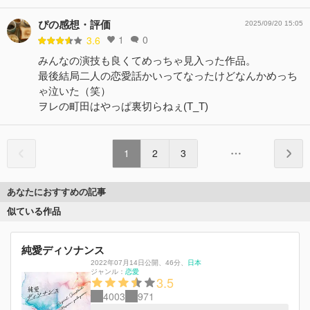
ぴの感想・評価
2025/09/20 15:05
1
0
3.6
みんなの演技も良くてめっちゃ見入った作品。
最後結局二人の恋愛話かいってなったけどなんかめっち
ゃ泣いた（笑）
ヲレの町田はやっぱ裏切らねぇ(T_T)
1
2
3
あなたにおすすめの記事
似ている作品
純愛ディソナンス
2022年07月14日公開
、
46分
、
日本
ジャンル：
恋愛
3.5
4003
971