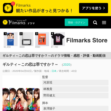
登録・ログイン
ドラマ
1
2
3
4
¥1,650
¥990
¥990
¥7,700
ギルティ～この恋は罪ですか？～のドラマ情報・感想・評価・動画配信
ギルティ～この恋は罪ですか？～
（
2020
）
公開日：2020年04月02日
製作国・地域：
日本
再生時間：43分
監督
河原瑶
林雅貴
野田健太
脚本
泉澤陽子