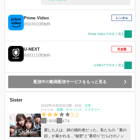
ない胸騒ぎと感動が同居する新ドラマ誕生！ こ
れまでは“道ならぬ恋＝甘美で切ない純愛”として
描かれることが多かった不倫ドラマですが・・・
Prime Video
レンタル
本作では夫に浮気される側の正妻を主人公に据
初回30日間無料
え、“夫婦サイドの純愛”にフォーカス。不倫とい
う“日常に潜む罠”をサスペンスフルに描写しなが
Prime Videoで今すぐ見る
ら、“正妻と夫婦愛の正義”そして・・・試練の末
に“本当の意味でのパートナー”として成長してい
U-NEXT
見放題
く夫婦の純愛物語を描きます。
初回31日間無料
U-NEXTで今すぐ見る
配信中の動画配信サービスをもっと見る
Sister
2022年10月20日公開
、
42分
、
日本
ジャンル：
恋愛
サスペンス
ミステリー
3.2
1808
474
愛した人は、姉の婚約者だった。私たちの「裏の
顔」が暴かれる…“秘密”と“裏切り”だらけのノン