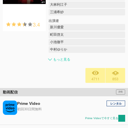
大林利江子
三浦希紗
出演者
3.4
新川優愛
町田啓太
小池徹平
中村ゆりか
もっと見る
4711
853
動画配信
PR
Prime Video
レンタル
初回30日間無料
Prime Videoで今すぐ見る