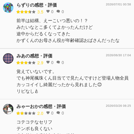
らずりの感想・評価
2026/07/01 00:58
0
0
3.5
前半は結構、えーこいつ悪いの！？
みたいなとこ多くてよかったんだけど
途中からだるくなってきた
かずくんのお母さん役が年齢確認おばさんだったな
みあの感想・評価
2026/06/30 17:04
0
0
2.9
覚えていないです。
でも神尾楓珠くん目当てで見たんですけど登場人物全員
カッコイイし綺麗だったから見れました😊
リピなし🍐
みゃーおかの感想・評価
2026/03/26 06:25
0
0
2.0
コテコテなセリフ
テンポも良くない