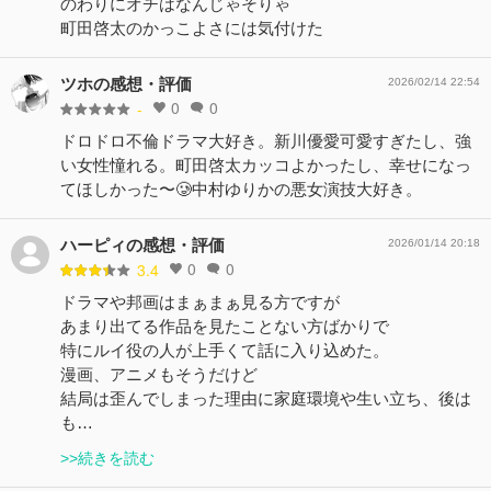
のわりにオチはなんじゃそりゃ
町田啓太のかっこよさには気付けた
ツホの感想・評価
2026/02/14 22:54
0
0
-
ドロドロ不倫ドラマ大好き。新川優愛可愛すぎたし、強
い女性憧れる。町田啓太カッコよかったし、幸せになっ
てほしかった〜🥲中村ゆりかの悪女演技大好き。
ハーピィの感想・評価
2026/01/14 20:18
0
0
3.4
ドラマや邦画はまぁまぁ見る方ですが
あまり出てる作品を見たことない方ばかりで
特にルイ役の人が上手くて話に入り込めた。
漫画、アニメもそうだけど
結局は歪んでしまった理由に家庭環境や生い立ち、後は
も…
>>続きを読む