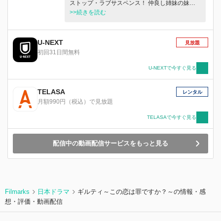
ストップ・ラブサスペンス！ 仲良し姉妹の妹・
三好凪沙と姉・三好沙帆。二人は一緒に暮らして
>>続きを読む
いた。 ある日妹・凪沙は、高校時代の初恋相手
である麻倉陽佑と再会し、再び恋心を抱く。喜び
絶頂の凪沙だったが、驚愕の真実を知る事に…
U-NEXT
見放題
陽佑は姉・沙帆の婚約者だというのだ！？一体な
初回31日間無料
ぜ…！？ 信じた人たちに次々と裏切られ、妹・
凪沙は翻弄されていく… 果たして、妹・凪沙と
U-NEXTで今すぐ見る
陽佑の“許されざる恋”の行方は？想像を絶す
る“姉・沙帆の思惑”とは？登場人物たちが隠す
TELASA
レンタル
「裏の顔」が次々と暴かれていく！
月額990円（税込）で見放題
TELASAで今すぐ見る
配信中の動画配信サービスをもっと見る
Filmarks
日本ドラマ
ギルティ～この恋は罪ですか？～の情報・感
想・評価・動画配信