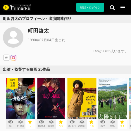
登録・ログイン
町田啓太のプロフィール・出演関連作品
町田啓太
1990年07月04日生まれ
Fanが
2765
人います。
出演・監督する映画 25作品
2027
1.8
上映
69
11156
18654
8806
82404
26599
827
945
-
3.5
3.8
3.1