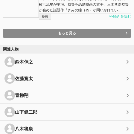
横浜流星が主演。監督を恋愛映画の旗手、三木孝浩監督
が務めた話題作『きみの瞳（め）が問いかけてい…
>>続きを読む
映画
もっと見る
関連人物
鈴木伸之
佐藤寛太
青柳翔
山下健二郎
八木将康