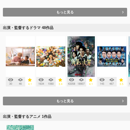
もっと見る
出演・監督するドラマ 48作品
30
46
1634
1060
43358
18907
145
467
4.1
3.4
4.1
3.5
もっと見る
出演・監督するアニメ 1作品