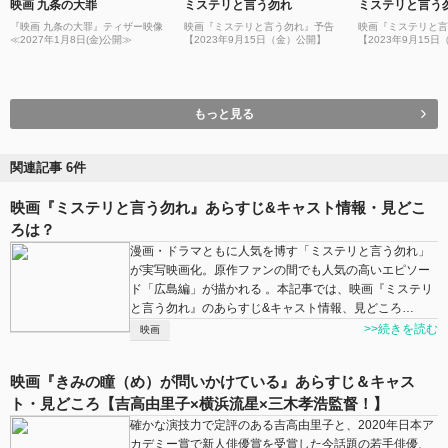
映画 九条の大罪
ミステリと言う勿れ
ミステリと言う
『映画 九条の大罪』ティザー映像
映画『ミステリと言う勿れ』予告
映画『ミステリと言
≪2027年1月8日(金)公開≫
【2023年9月15日（金）公開】
【2023年9月15
もっと見る
関連記事 6件
映画『ミステリと言う勿れ』あらすじ&キャスト情報・見どこ
ろは？
漫画・ドラマともに人気を博す「ミステリと言う勿れ」
が実写映画化。原作ファンの間でも人気の高いエピソー
ド「広島編」が描かれる 。本記事では、映画『ミステリ
と言う勿れ』のあらすじ&キャスト情報、見どころ…
>>続きを読む
映画
映画『きみの瞳（め）が問いかけている』あらすじ＆キャス
ト・見どころ【吉高由里子×横浜流星×三木孝浩監督！】
確かな演技力で定評のある吉高由里子と、2020年日本ア
カデミー賞で新人俳優賞を受賞した今話題の若手俳優、