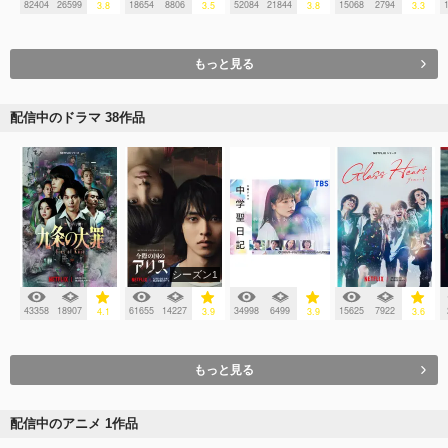
82404
26599
18654
8806
52084
21844
15068
2794
3.8
3.5
3.8
3.3
もっと見る
配信中のドラマ 38作品
シーズン1
43358
18907
61655
14227
34998
6499
15625
7922
4.1
3.9
3.9
3.6
もっと見る
配信中のアニメ 1作品