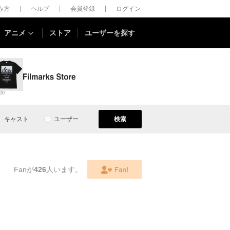
しみ方
ヘルプ
会員登録
ログイン
アニメ
ストア
ユーザーを探す
00
キャスト
ユーザー
検索
Fanが
426
人います。