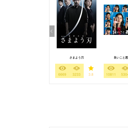
さまよう刃
良いこと悪
6669
3233
3.8
10811
530