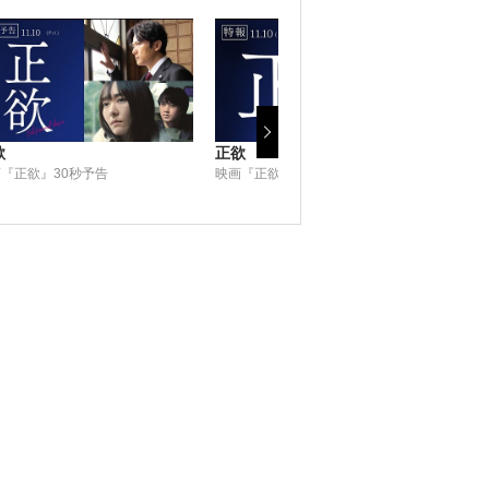
欲
正欲
クモ
『正欲』30秒予告
映画『正欲』特報
クモ