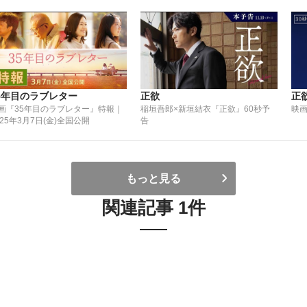
5年目のラブレター
正欲
正
画『35年目のラブレター』特報｜
稲垣吾郎×新垣結衣『正欲』60秒予
映画
025年3月7日(金)全国公開
告
もっと見る
関連記事 1件