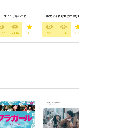
良いこと悪いこと
彼女がそれも愛と呼ぶなら
女王の法医学～屍活師～
811
5304
3.8
732
364
3.0
606
324
3.