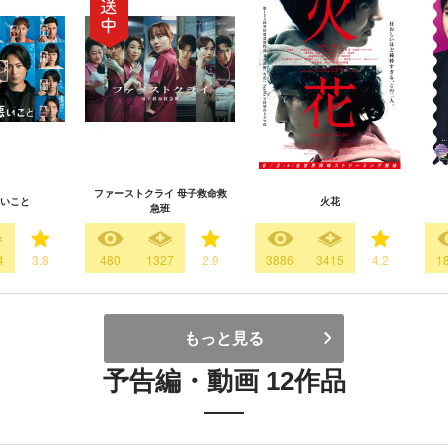
ファーストクライ 母子救命救
いこと
火花
急班
4
3.8
480
1327
2.9
3886
3415
4.2
1
もっと見る
予告編・動画 12作品