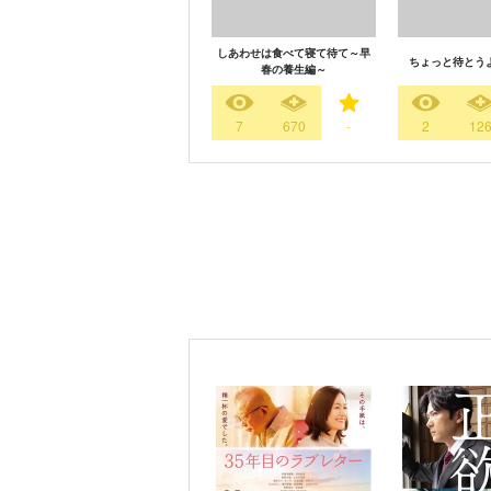
しあわせは食べて寝て待て～早
ちょっと待とう
春の養生編～
7
670
-
2
12