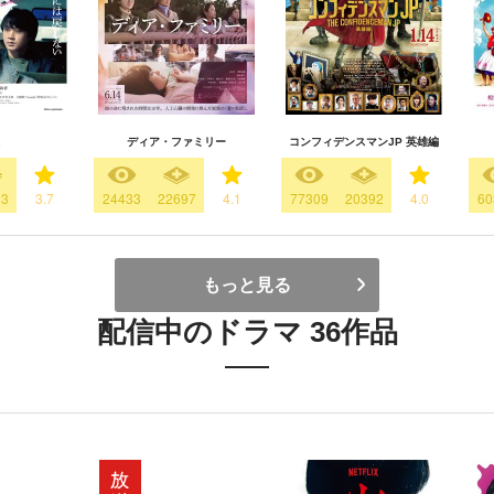
ディア・ファミリー
コンフィデンスマンJP 英雄編
03
3.7
24433
22697
4.1
77309
20392
4.0
60
もっと見る
配信中のドラマ 36作品