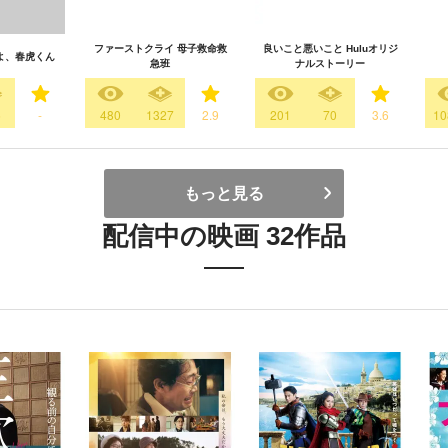
ファーストクライ 母子救命救
良いこと悪いこと Huluオリジ
よ、春虎くん
急班
ナルストーリー
6
-
480
1327
2.9
201
70
3.6
10
もっと見る
配信中の映画 32作品