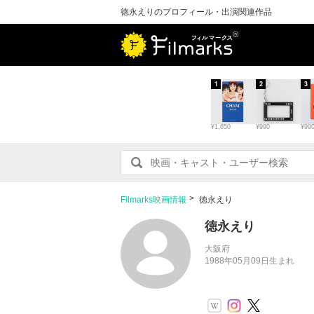
徳永えりのプロフィール・出演関連作品
1
2
3
¥1,650
¥990
¥99
Filmarks映画情報
徳永えり
徳永えり
大阪府
1988年05月09日生まれ