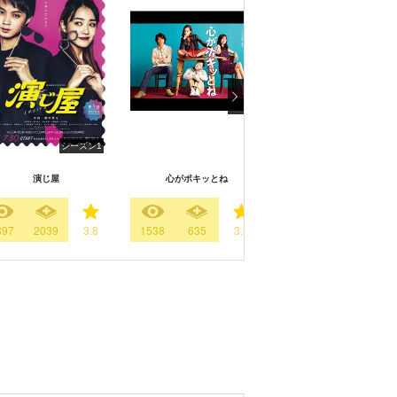
シーズン1
演じ屋
心がポキッとね
東京の雪男
897
2039
3.8
1538
635
3.6
254
288
3.