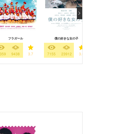
フラガール
僕の好きな女の子
ずっと独身でいるつもり
359
9438
3.7
7155
23912
3.6
26109
8497
3.