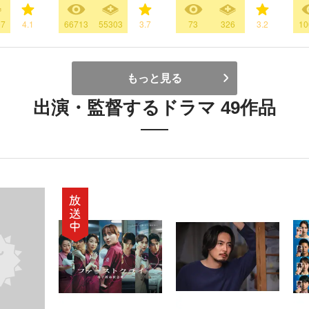
97
4.1
66713
55303
3.7
73
326
3.2
10
もっと見る
出演・監督するドラマ 49作品