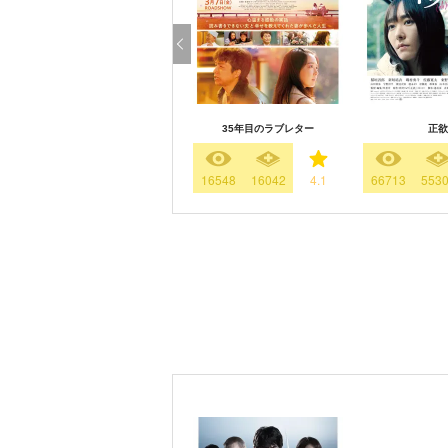
35年目のラブレター
正欲
16548
16042
4.1
66713
553