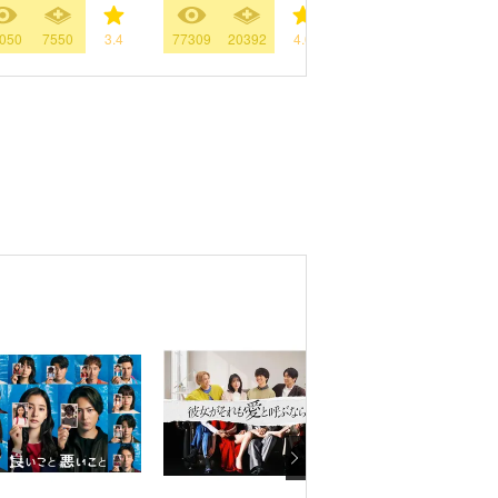
050
7550
3.4
77309
20392
4.0
717
2616
3.