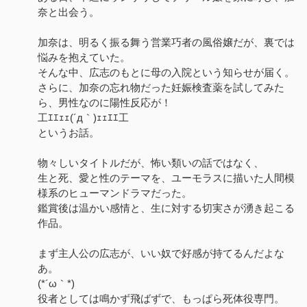
奈と出会う。
加奈は、明るく振る舞う営業巧者の風俗嬢だが、裏では
悩みを抱えていた。
そんな中、広志のもとに母の入院という知らせが届く。
さらに、加奈の忘れ物だった妊娠検査薬を試してみた
ら、男性なのに陽性反応が！
工ｴｴｪｪ(´д｀)ｪｪｴｴ工
というお話。
​物々しいタイトルだが、怖い類いの話ではなく、
生と死、愛と性のテーマを、ユーモラスに描いた人間模
様系のヒューマンドラマだった。
鑑賞後は温かい感情と、生に対する切実さが湧き起こる
作品。
まず​主人公の広志が、いい奴で好感が持てるんだよな
あ。
(*´ω｀*)
役者としては鳴かず飛ばずで、もっぱら死体役専門。