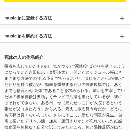
music.jpに登録する方法
music.jpを解約する方法
死体の人の作品紹介
役者を志していたものの、気がつくと“死体役”ばかりを演じるよう
になっていた吉田広志（奥野瑛太）。開いたスケジュール帳はさ
まざまな方法での“死ぬ予定”でいっぱいだ。演じることへの強いこ
だわりを持つ彼だが、効率を重視するだけの撮影現場では、あく
までも物言わぬ“死体”であることを求められる。劇団を主宰してい
た頃の後輩俳優は要領よくテレビで活躍を果たしているが、彼に
はそれができない。ある日、母（烏丸せつこ）が入院するという
報せが父（きたろう）から入る。気丈に振る舞う母だが、どうに
も病状は良くないらしい。さらにそこに、新たな問題が発生。自
宅に招いたデリヘル嬢・加奈（唐田えりか）が忘れていった妊娠
検査薬を何気なく自分で試してみたところ、何と陽性反応が出た