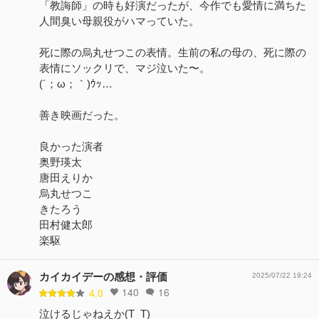
「教誨師」の時も好演だったが、今作でも愛情に満ちた
人間臭い母親役がハマっていた。
死に際の烏丸せつこの表情。生前の私の母の、死に際の
表情にソックリで、マジ泣いた〜。
(´；ω；｀)ｳｯ…
善き映画だった。
良かった演者
奥野瑛太
唐田えりか
烏丸せつこ
きたろう
田村健太郎
楽駆
カイカイデーの感想・評価
2025/07/22 19:24
140
16
4.0
泣けるじゃねえか(T_T)