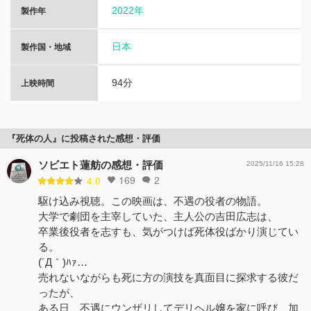
2022年
製作年
日本
製作国・地域
94分
上映時間
『死体の人』に投稿された感想・評価
ソビエト蓮舫の感想・評価
2025/11/16 15:28
169
2
4.0
駆け込み視聴。この映画は、不遇の役者の物語。
大学で劇団を主宰していた、主人公​の吉田広志は、
卒業後役者を志すも、気がつけば死体役ばかり演じてい
る。
(´Д｀)ﾊｧ…
売れないながらも死に方の演技を真面目に探求する彼だ
ったが、
ある日、不遇にウンザリしてデリヘル嬢を家に呼び、加