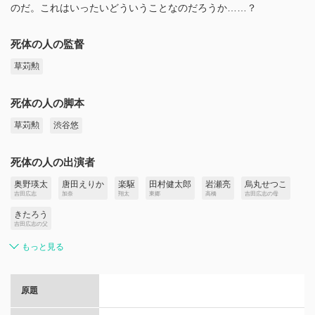
のだ。これはいったいどういうことなのだろうか……？
死体の人の監督
草苅勲
死体の人の脚本
草苅勲
渋谷悠
死体の人の出演者
奥野瑛太
唐田えりか
楽駆
田村健太郎
岩瀬亮
烏丸せつこ
吉⽥広志
加奈
翔太
東郷
高橋
吉田広志の母
きたろう
吉田広志の父
もっと見る
原題