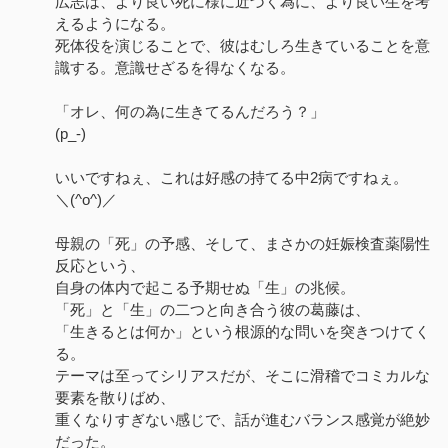
​広志は、より良い死に様に近づく為に、より良い生を考
えるようになる。
死体役を演じることで、彼はむしろ生きていることを意
識する。意識せざるを得なくなる。
「オレ、何の為に生きてるんだろう？」
(p_-)
いいですねぇ、これは好感の持てる中2病ですねぇ。
＼(^o^)／
母親の「死」の予感、そして、まさかの妊娠検査薬陽性
反応という、
自身の体内で起こる予期せぬ「生」の兆候。
「死」と「生」の二つと向き合う彼の葛藤は、
「生きるとは何か」という根源的な問いを突きつけてく
る。
テーマは至ってシリアスだが、そこに滑稽でコミカルな
要素を散りばめ、
重くなりすぎない感じで、話が進むバランス感覚が絶妙
だった。