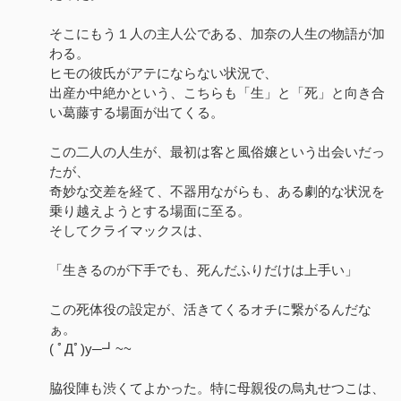
そこにもう１人の主人公である、加奈の人生の物語が加
わる。
ヒモの彼氏がアテにならない状況で、
出産か中絶かという、こちらも「生」と「死」と向き合
い葛藤する場面が出てくる。
この二人の人生が、最初は客と風俗嬢という出会いだっ
たが、
奇妙な交差を経て、不器用ながらも、ある劇的な状況を
乗り越えようとする場面に至る。
そしてクライマックスは、
「生きるのが下手でも、死んだふりだけは上手い」
この死体役の設定が、活きてくるオチに繋がるんだな
ぁ。
( ﾟДﾟ)y─┛~~
脇役陣も渋くてよかった。特に母親役の烏丸せつこは、