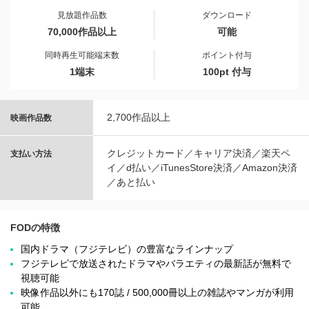
見放題作品数
ダウンロード
70,000作品以上
可能
同時再生可能端末数
ポイント付与
1端末
100pt 付与
2,700作品以上
映画作品数
クレジットカード／キャリア決済／楽天ペ
支払い方法
イ／d払い／iTunesStore決済／Amazon決済
／あと払い
FODの特徴
国内ドラマ（フジテレビ）の豊富なラインナップ
フジテレビで放送されたドラマやバラエティの最新話が無料で
視聴可能
映像作品以外にも170誌 / 500,000冊以上の雑誌やマンガが利用
可能