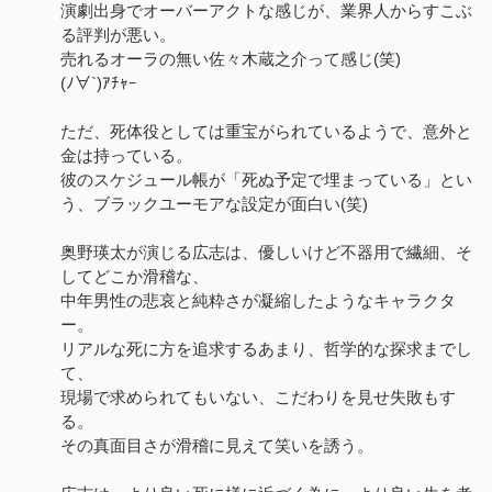
演劇出身でオーバーアクトな感じが、業界人からすこぶ
る評判が悪い。
売れるオーラの無い佐々木蔵之介って感じ(笑)
(ﾉ∀`)ｱﾁｬｰ
ただ、死体役としては重宝がられているようで、意外と
金は持っている。
彼のスケジュール帳が「死ぬ予定で埋まっている」とい
う、ブラックユーモアな設定が面白い(笑)
​​奥野瑛太が演じる広志は、優しいけど不器用で繊細、そ
してどこか滑稽な、
中年男性の悲哀と純粋さが凝縮したようなキャラクタ
ー。
リアルな死に方を追求するあまり、哲学的な探求までし
て、
現場で求められてもいない、こだわりを見せ失敗もす
る。
その真面目さが滑稽に見えて笑いを誘う。