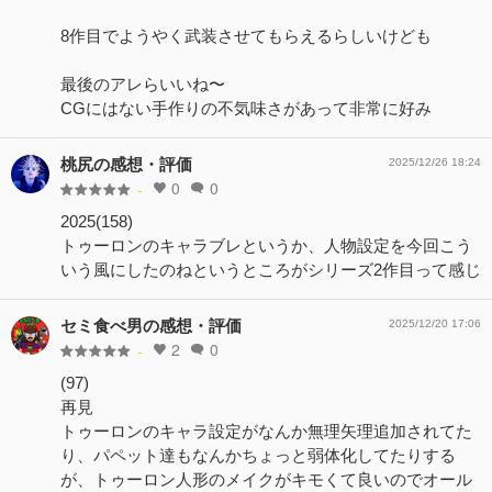
8作目でようやく武装させてもらえるらしいけども
最後のアレらいいね〜
CGにはない手作りの不気味さがあって非常に好み
桃尻の感想・評価
2025/12/26 18:24
0
0
-
2025(158)
トゥーロンのキャラブレというか、人物設定を今回こう
いう風にしたのねというところがシリーズ2作目って感じ
セミ食べ男の感想・評価
2025/12/20 17:06
2
0
-
(97)
再見
トゥーロンのキャラ設定がなんか無理矢理追加されてた
り、パペット達もなんかちょっと弱体化してたりする
が、トゥーロン人形のメイクがキモくて良いのでオール