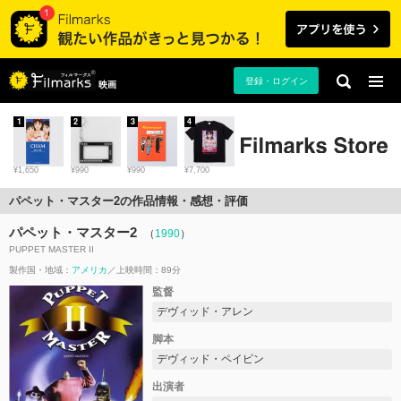
登録・ログイン
映画
1
2
3
4
¥1,650
¥990
¥990
¥7,700
パペット・マスター2の作品情報・感想・評価
パペット・マスター2
（
1990
）
PUPPET MASTER II
製作国・地域：
アメリカ
上映時間：89分
監督
デヴィッド・アレン
脚本
デヴィッド・ペイピン
出演者