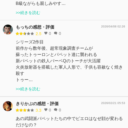
B級ながらも親しみやす…
>>続きを読む
もっちの感想・評価
2026/04/08 02:26
0
0
2.5
シリーズ2作目
前作から数年後、超常現象調査チームが
蘇ったトゥーロンとパペット達に襲われる
新パペットの鉄人バーベQのトーチが大活躍
火炎放射器を搭載した軍人人形で、子供も容赦なく焼き
殺す
トゥー…
>>続きを読む
きりかぶの感想・評価
2026/02/21 05:53
0
0
3.3
あの武闘派パペットたちの中でピエロはなぜ顔が変わる
だけなの？