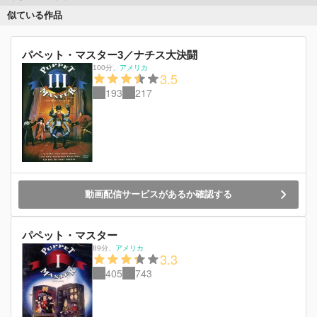
似ている作品
パペット・マスター3／ナチス大決闘
100分
、
アメリカ
3.5
193
217
動画配信サービスがあるか確認する
パペット・マスター
89分
、
アメリカ
3.3
405
743