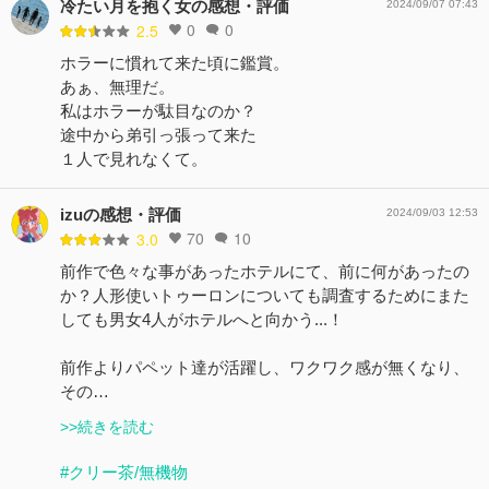
冷たい月を抱く女の感想・評価
2024/09/07 07:43
0
0
2.5
ホラーに慣れて来た頃に鑑賞。
あぁ、無理だ。
私はホラーが駄目なのか？
途中から弟引っ張って来た
１人で見れなくて。
izuの感想・評価
2024/09/03 12:53
70
10
3.0
前作で色々な事があったホテルにて、前に何があったの
か？人形使いトゥーロンについても調査するためにまた
しても男女4人がホテルへと向かう...！
前作よりパペット達が活躍し、ワクワク感が無くなり、
その…
>>続きを読む
#クリー茶/無機物