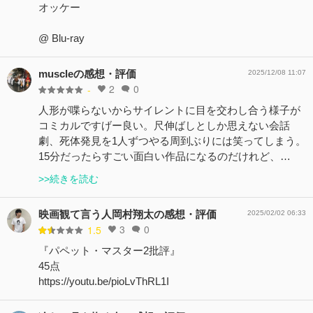
オッケー
@ Blu-ray
muscleの感想・評価
2025/12/08 11:07
2
0
-
人形が喋らないからサイレントに目を交わし合う様子が
コミカルですげー良い。尺伸ばしとしか思えない会話
劇、死体発見を1人ずつやる周到ぶりには笑ってしまう。
15分だったらすごい面白い作品になるのだけれど、…
>>続きを読む
映画観て言う人岡村翔太の感想・評価
2025/02/02 06:33
3
0
1.5
『パペット・マスター2批評』
45点
https://youtu.be/pioLvThRL1I