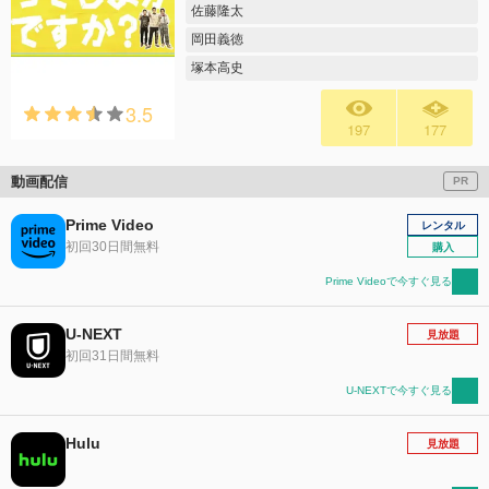
佐藤隆太
岡田義徳
塚本高史
3.5
197
177
動画配信
PR
Prime Video
レンタル
初回30日間無料
購入
Prime Videoで今すぐ見る
U-NEXT
見放題
初回31日間無料
U-NEXTで今すぐ見る
Hulu
見放題