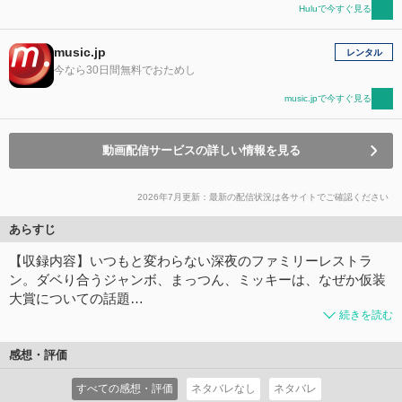
Huluで今すぐ見る
music.jp
レンタル
今なら30日間無料でおためし
music.jpで今すぐ見る
動画配信サービスの詳しい情報を見る
2026年7月更新：最新の配信状況は各サイトでご確認ください
あらすじ
【収録内容】いつもと変わらない深夜のファミリーレストラ
ン。ダベり合うジャンボ、まっつん、ミッキーは、なぜか仮装
大賞についての話題…
続きを読む
感想・評価
すべての感想・評価
ネタバレなし
ネタバレ