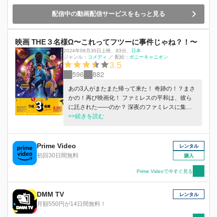
配信中の動画配信サービスをもっと見る
映画 THE３名様Ω〜これってフツーに事件じゃね？！〜
2024年08月30日上映
、
83分
、
日本
ジャンル：
コメディ
／
配給：
ポニーキャニオン
3.5
596
882
あの3人がまたまた帰って来た！ 奇跡の！？まさ
かの！再び映画化！ ファミレスの平和は、彼ら
に託された――のか？ 深夜のファミレスに集う
ジャンボ、まっつん、ミッキーのフリーター3人
>>続きを読む
組。 今夜もいつものようにゆるいトークを繰り
広げる3人だったが、突然夜空に閃光が走るのを
目撃する。さらには、平和なファミレスを脅かす
Prime Video
レンタル
招かれざる客までもが登場し・・・？ はたして3
初回30日間無料
購入
人は愛するファミレスを危機から救うことができ
るのか！？ THE3名様史上、かつてない長い夜の
Prime Videoで今すぐ見る
幕が上がる！！！
DMM TV
レンタル
月額550円が14日間無料！