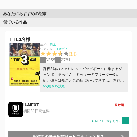
あなたにおすすめの記事
似ている作品
THE3名様
44分
、
日本
ジャンル：
コメディ
3.6
6355
2781
深夜2時のファミレス・ビッグボーイに集まるジ
ャンボ、まっつん、ミッキーのフリーター3人
組。彼らは夜ごとこの店にやってきては、内容が
ない会話のキャッチボールを繰り広げていた。そ
>>続きを読む
んな3人と別の席にはひとりでパフェを食べるお
やじがいて…。
U-NEXT
見放題
初回31日間無料
U-NEXTで今すぐ見る
配信中の動画配信サービスをもっと見る