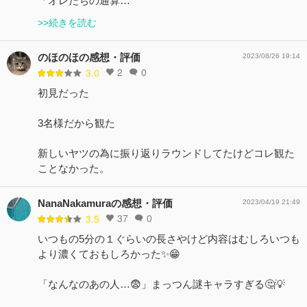
「オレたちの通算…
>>続きを読む
のほのほの感想・評価
2023/08/26 19:14
2
0
3.0
初見だった
3名様だから観た
新しいヤツの為に振り返りラウンドしてたけどコレ観た
ことなかった。
NanaNakamuraの感想・評価
2023/04/19 21:49
37
0
3.5
いつもの5分の１ぐらいの長さやけど内容はむしろいつも
より濃くておもしろかった✨😁
「なんなのあの人…😨」まっつん謎キャラすぎる🤔💡