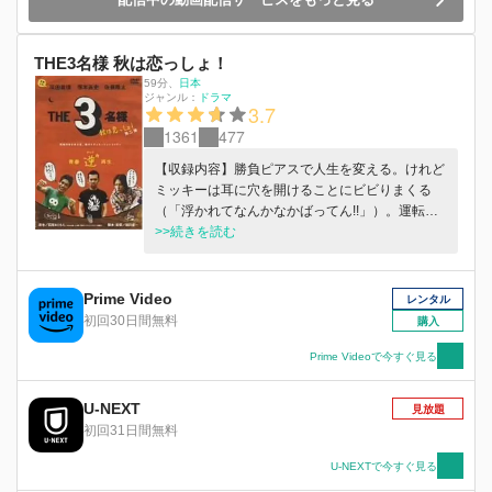
THE3名様 秋は恋っしょ！
59分
、
日本
ジャンル：
ドラマ
3.7
1361
477
【収録内容】勝負ピアスで人生を変える。けれど
ミッキーは耳に穴を開けることにビビりまくる
（「浮かれてなんかなかばってん!!」）。運転免
許を取ったらどこへ行く？そんな話にジャンボは
>>続きを読む
遠くのファミレスを思い浮かべる（「とうとう取
っちゃう??」）。
Prime Video
レンタル
初回30日間無料
購入
Prime Videoで今すぐ見る
U-NEXT
見放題
初回31日間無料
U-NEXTで今すぐ見る