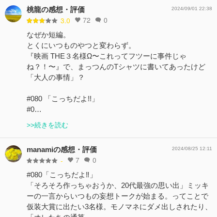
桃龍の感想・評価
2024/09/01 22:38
72
0
3.0
なぜか短編。
とくにいつものやつと変わらず。
『映画 THE３名様Ω〜これってフツーに事件じゃ
ね？！〜』で、まっつんのTシャツに書いてあったけど
「大人の事情」？
#080 「こっちだよ!!」
#0…
>>続きを読む
manamiの感想・評価
2024/08/25 12:11
7
0
-
#080「こっちだよ‼︎」
「そろそろ作っちゃおうか、20代最強の思い出」ミッキ
ーの一言からいつもの妄想トークが始まる。ってことで
仮装大賞に出たい3名様。モノマネにダメ出しされたり、