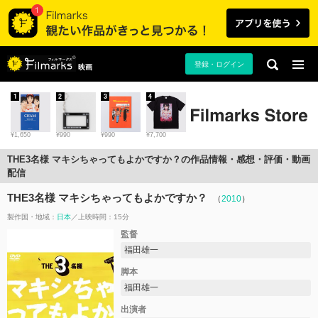
登録・ログイン
映画
1
2
3
4
¥1,650
¥990
¥990
¥7,700
THE3名様 マキシちゃってもよかですか？の作品情報・感想・評価・動画
配信
THE3名様 マキシちゃってもよかですか？
（
2010
）
製作国・地域：
日本
上映時間：15分
監督
福田雄一
脚本
福田雄一
出演者