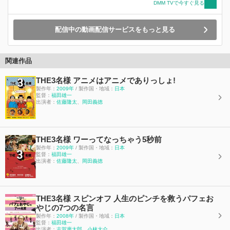
DMM TVで今すぐ見る
配信中の動画配信サービスをもっと見る
関連作品
THE3名様 アニメはアニメでありっしょ!
製作年：
2009年
/ 製作国・地域：
日本
監督：
福田雄一
出演者：
佐藤隆太
、
岡田義徳
THE3名様 ワーってなっちゃう5秒前
製作年：
2009年
/ 製作国・地域：
日本
監督：
福田雄一
出演者：
佐藤隆太
、
岡田義徳
THE3名様 スピンオフ 人生のピンチを救うパフェお
やじの7つの名言
製作年：
2008年
/ 製作国・地域：
日本
監督：
福田雄一
出演者：
志賀廣太郎
、
小林大介