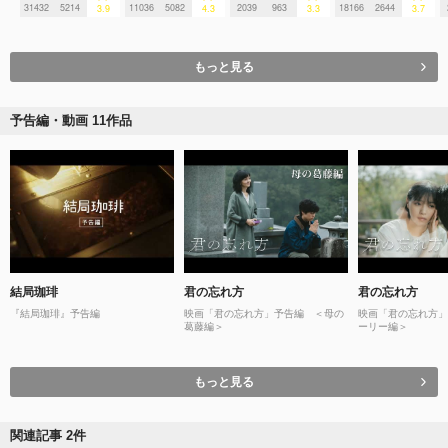
31432
5214
11036
5082
2039
963
18166
2644
3.9
4.3
3.3
3.7
もっと見る
予告編・動画 11作品
結局珈琲
君の忘れ方
君の忘れ方
『結局珈琲』予告編
映画「君の忘れ方」予告編 ＜母の
映画「君の忘れ方」
葛藤編＞
ーリー編＞
もっと見る
関連記事 2件