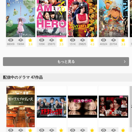
88009
19094
105K
25970
151K
29825
40324
20704
3.8
3.5
4.0
3.8
もっと見る
配信中のドラマ 47作品