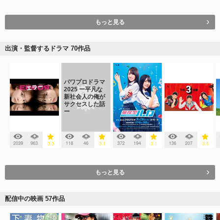
もっと見る
出演・監督するドラマ 70作品
パワプロドラマ
2025 ー平凡な
新社会人の俺が
サクセスした話
ー
2039
963
118
46
372
194
136
207
3.3
3.1
3.1
3.5
もっと見る
配信中の映画 57作品