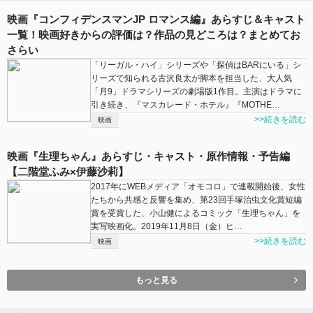
映画『コンフィデンスマンJP ロマンス編』あらすじ＆キャスト
一覧！映画好きからの評価は？作品の見どころは？まとめてお
さらい
「リーガル・ハイ」シリーズや「探偵はBARにいる」シ
リーズで知られる古沢良太が脚本を担当した、大人気
「月9」ドラマシリーズの劇場版1作目。主演はドラマに
引き続き、『マスカレード・ホテル』『MOTHE…
>>続きを読む
映画
映画『生理ちゃん』あらすじ・キャスト・原作情報・予告編
【二階堂ふみ×伊藤沙莉】
2017年にWEBメディア「オモコロ」で連載開始後、女性
たちから共感と反響を集め、第23回手塚治虫文化賞短編
賞を受賞した、小山健によるコミック「生理ちゃん」を
実写映画化。2019年11月8日（金）ヒ…
>>続きを読む
映画
もっと見る