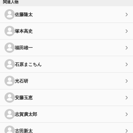
関連人物
佐藤隆太
塚本高史
福田雄一
石原まこちん
光石研
安藤玉恵
志賀廣太郎
古田新太