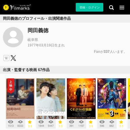
登録・ログイン
岡田義徳のプロフィール・出演関連作品
岡田義徳
岐阜県
1977年03月19日生まれ
Fanが
337
人います。
出演・監督する映画 67作品
1513
8333
1844
5447
391
1197
596
882
3.8
3.3
3.9
3.5