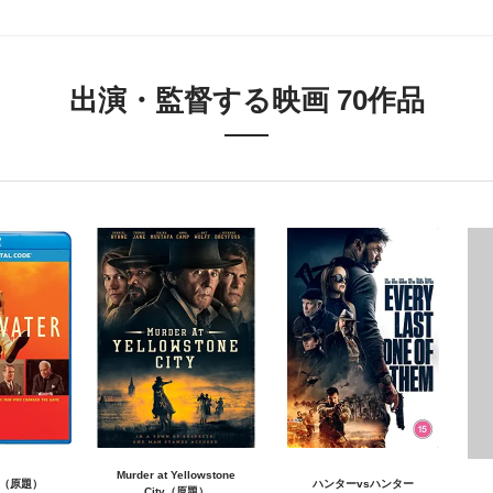
出演・監督する映画 70作品
Murder at Yellowstone
er（原題）
ハンターvsハンター
City（原題）