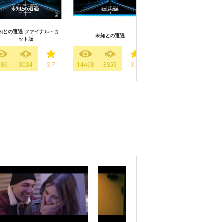
知との遭遇 ファイナル・カ
未知との遭遇
RED／レッド
ット版
686
3034
3.7
14468
8353
3.6
49438
10789
3.