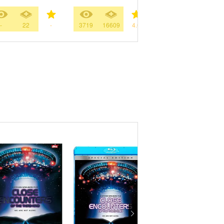
-
22
-
3719
16609
4.0
281
87
2.