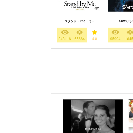
スタンド・バイ・ミー
JAWS／
243116
65664
4.0
95904
164