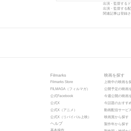
出演・監督するド
出演・監督する配
関連記事は登録さ
Filmarks
映画を探す
Filmarks Store
上映中の映画を
FILMAGA（フィルマガ）
公開予定の映画
公式Facebook
今週公開の映画
公式X
今話題のおすす
公式X（アニメ）
動画配信サービ
公式X（リバイバル上映）
映画賞から探す
ヘルプ
製作年から探す
基本操作