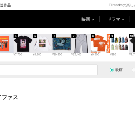
連作品
Filmarksの楽
映画
ドラマ
4
5
6
7
8
9
10
0
¥7,700
¥8,800
¥19,800
¥15,400
¥9,900
¥880
¥7,7
映画
イファス