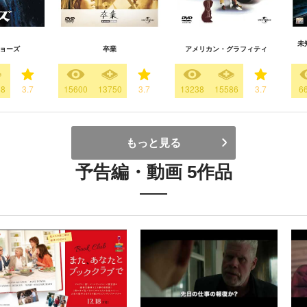
未
ジョーズ
卒業
アメリカン・グラフィティ
58
3.7
15600
13750
3.7
13238
15586
3.7
6
もっと見る
予告編・動画 5作品