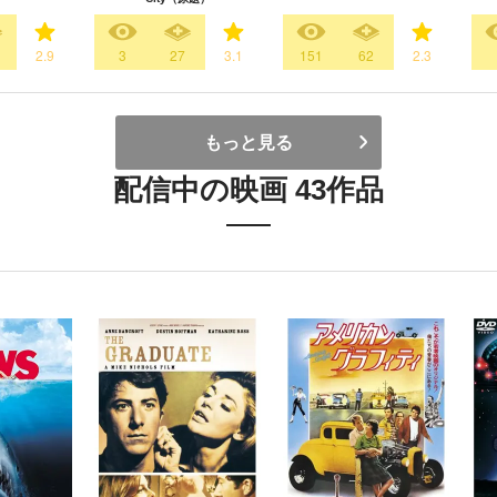
2.9
3
27
3.1
151
62
2.3
もっと見る
配信中の映画 43作品