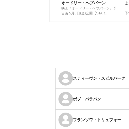
オードリー・ヘプバーン
ま
映画『オードリー・ヘプバーン』予
『
告編 5月6日(金)公開【STAR
予
CHANNEL MOVIES】
スティーヴン・スピルバーグ
ボブ・バラバン
フランソワ・トリュフォー