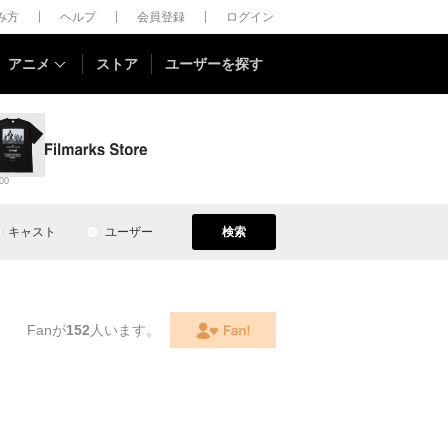
しみ方
ヘルプ
会員登録
ログイン
アニメ
ストア
ユーザーを探す
00
キャスト
ユーザー
検索
Fanが
152
人います。