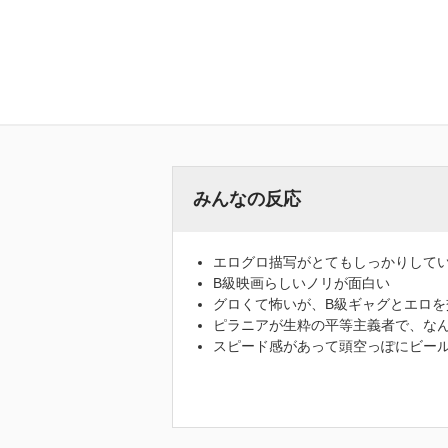
みんなの反応
エログロ描写がとてもしっかりして
B級映画らしいノリが面白い
グロくて怖いが、B級ギャグとエロを
ピラニアが生粋の平等主義者で、な
スピード感があって頭空っぽにビー