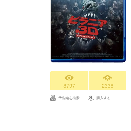
8797
2338
予告編を検索
購入する