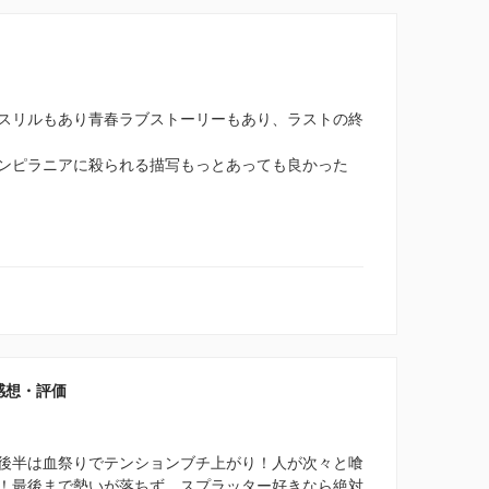
スリルもあり青春ラブストーリーもあり、ラストの終
ンピラニアに殺られる描写もっとあっても良かった
感想・評価
後半は血祭りでテンションブチ上がり！人が次々と喰
！最後まで勢いが落ちず、スプラッター好きなら絶対