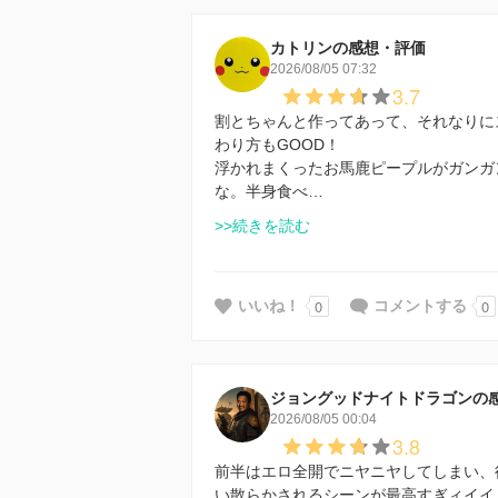
カトリンの感想・評価
2026/08/05 07:32
3.7
割とちゃんと作ってあって、それなりに
わり方もGOOD！
浮かれまくったお馬鹿ピープルがガンガ
な。半身食べ…
>>続きを読む
0
0
いいね！
コメントする
ジョングッドナイトドラゴンの
2026/08/05 00:04
3.8
前半はエロ全開でニヤニヤしてしまい、
い散らかされるシーンが最高すぎィイイ