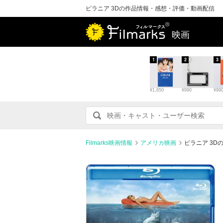
ピラニア 3Dの作品情報・感想・評価・動画配信
映画
1
2
3
¥1,650
¥990
¥99
Filmarks映画情報
アメリカ映画
ピラニア 3