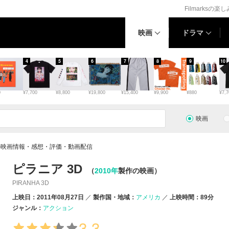
Filmarksの楽
映画
ドラマ
4
5
6
7
8
9
10
0
¥7,700
¥8,800
¥19,800
¥15,400
¥9,900
¥880
¥7,7
映画
Dの映画情報・感想・評価・動画配信
ピラニア 3D
（
2010年
製作の映画）
PIRANHA 3D
上映日：2011年08月27日
製作国・地域：
アメリカ
上映時間：89分
ジャンル：
アクション
3.3