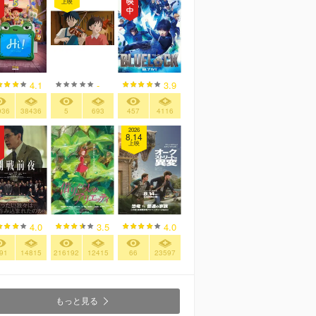
上映
4.1
-
3.9
936
38436
5
693
457
4116
2026
8.14
上映
4.0
3.5
4.0
91
14815
216192
12415
66
23597
もっと見る