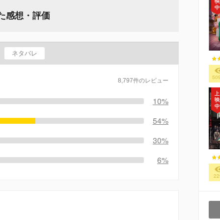
れた感想・評価
ネタバレ
50
8,797件のレビュー
10%
54%
30%
6%
22