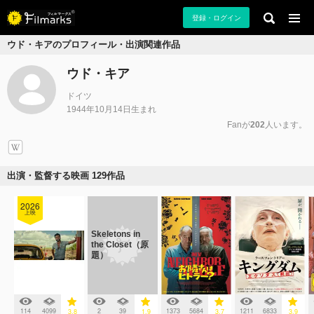
登録・ログイン
ウド・キアのプロフィール・出演関連作品
ウド・キア
ドイツ
1944年10月14日生まれ
Fanが
202
人います。
出演・監督する映画 129作品
2026
上映
Skeletons in
the Closet（原
題）
114
4099
2
39
1373
5684
1211
6833
3.8
1.9
3.7
3.9