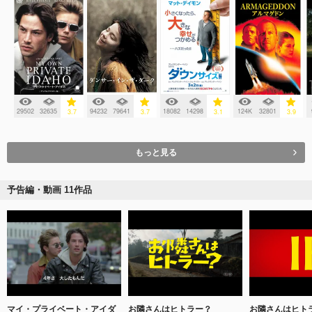
29502
32635
94232
79641
18082
14298
124K
32801
3.7
3.7
3.1
3.9
もっと見る
予告編・動画 11作品
マイ・プライベート・アイダ
お隣さんはヒトラー？
お隣さんはヒト