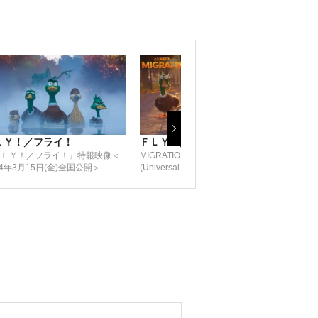
ＬＹ！／フライ！
ＦＬＹ！／フライ！
47
ＦＬＹ！／フライ！』特報映像＜
MIGRATION – Official Trailer 2
本予
24年3月15日(金)全国公開＞
(Universal Studios) - HD