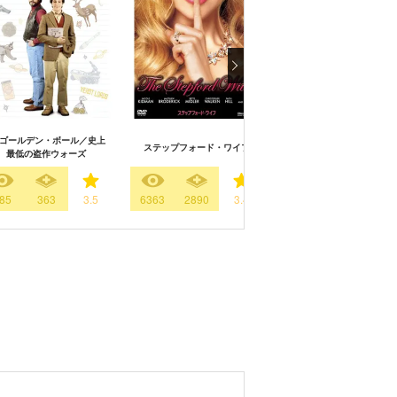
r.ゴールデン・ボール／史上
ステップフォード・ワイフ
47歳 人生のステータス
最低の盗作ウォーズ
85
363
3.5
6363
2890
3.4
464
1914
3.