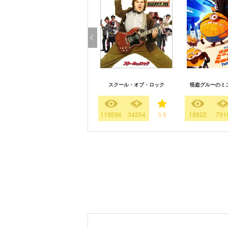
スクール・オブ・ロック
怪盗グルーのミ
119596
34254
3.9
18822
791