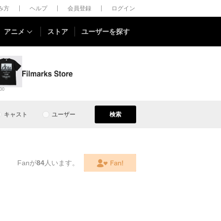
しみ方
ヘルプ
会員登録
ログイン
アニメ
ストア
ユーザーを探す
00
キャスト
ユーザー
検索
Fanが
84
人います。