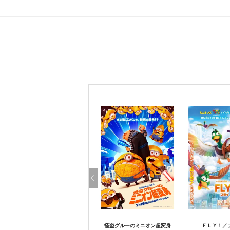
怪盗グルーのミニオン超変身
ＦＬＹ！／