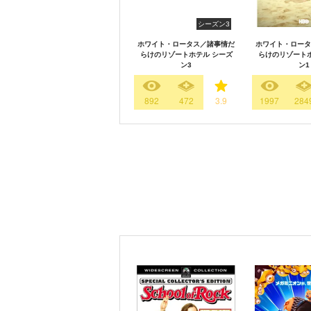
シーズン3
ホワイト・ロータス／諸事情だ
ホワイト・ロータ
らけのリゾートホテル シーズ
らけのリゾートホ
ン3
ン1
892
472
3.9
1997
284