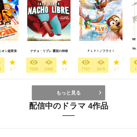
M
ニオン超変身
ナチョ・リブレ 覆面の神様
ＦＬＹ！／フライ！
6
3.7
7028
2392
3.4
7767
3415
3.7
1
もっと見る
配信中のドラマ 4作品