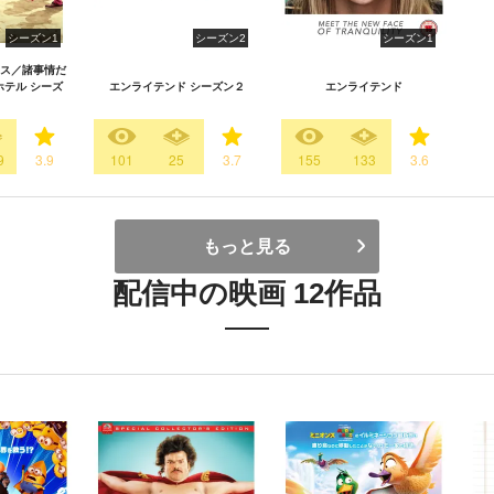
シーズン1
シーズン2
シーズン1
ス／諸事情だ
テル シーズ
エンライテンド シーズン２
エンライテンド
9
3.9
101
25
3.7
155
133
3.6
もっと見る
配信中の映画 12作品