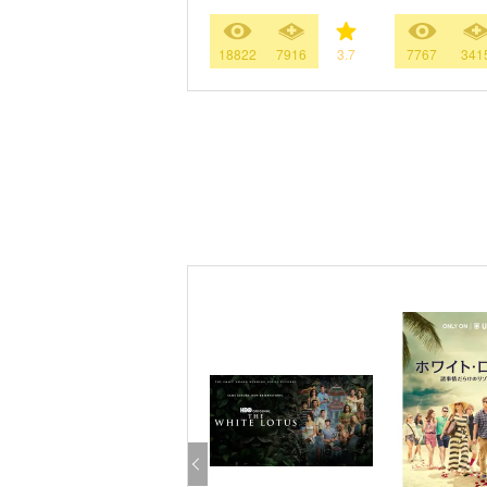
18822
7916
3.7
7767
341