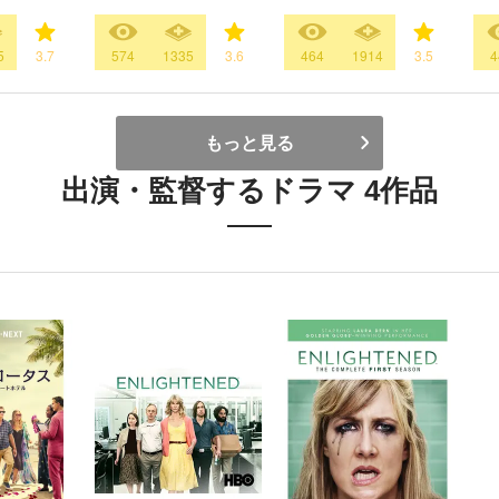
5
3.7
574
1335
3.6
464
1914
3.5
4
もっと見る
出演・監督するドラマ 4作品