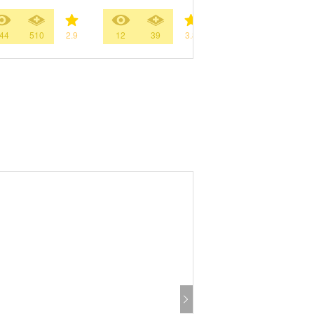
44
510
2.9
12
39
3.8
185
363
3.