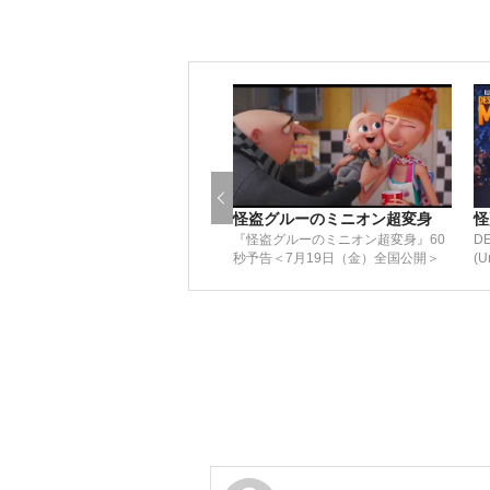
怪盗グルーのミニオン超変身
怪
『怪盗グルーのミニオン超変身』60
DE
秒予告＜7月19日（金）全国公開＞
(U