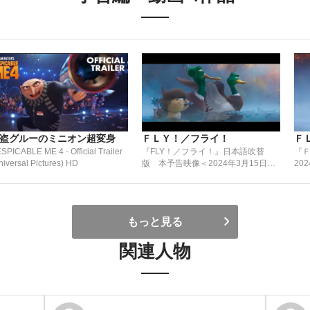
盗グルーのミニオン超変身
ＦＬＹ！／フライ！
Ｆ
SPICABLE ME 4 - Official Trailer
『FLY！／フライ！』日本語吹替
『
niversal Pictures) HD
版 本予告映像＜2024年3月15日
20
(金)全国公開＞
もっと見る
関連人物