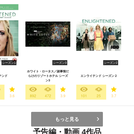
シーズン1
シーズン3
シーズン2
ホワイト・ロータス／諸事情だ
テンド
らけのリゾートホテル シーズ
エンライテンド シーズン２
ン3
3
3.6
892
472
3.9
101
25
3.7
もっと見る
予告編・動画 4作品