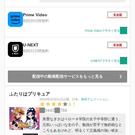
になってプリキュアに変身しちゃった…！？心が
ガルガルしている子を助けなきゃ…！力を合わせ
て動物たちを【ニコガーデン】にかえしてあげよ
Prime Video
見放題
う！
初回30日間無料
Prime Videoで今すぐ見る
U-NEXT
見放題
初回31日間無料
U-NEXTで今すぐ見る
配信中の動画配信サービスをもっと見る
ふたりはプリキュア
2004年02月01日公開
、
日本
、
東映アニメーション
4.1
3443
766
美墨なぎさはベローネ学院の女子中等部に通う、
元気いっぱいな女の子。勉強が苦手で無鉄砲なと
ころもあるけれど、明るくて正義感の強い彼女