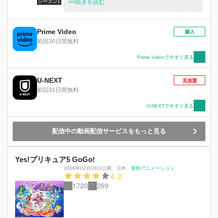
シーズン1
は、いつも友達に囲まれている人気者だ。
>>続きを読む
Prime Video
購入
初回30日間無料
Prime Videoで今すぐ見る
U-NEXT
見放題
初回31日間無料
U-NEXTで今すぐ見る
配信中の動画配信サービスをもっと見る
Yes!プリキュア5 GoGo!
2008年02月03日公開
、
日本
、
東映アニメーション
4.2
1720
269