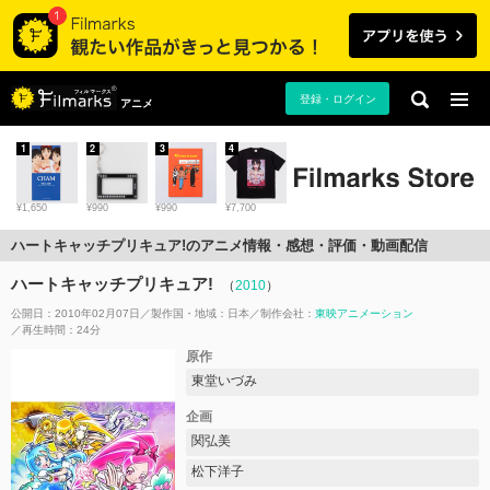
登録・ログイン
アニメ
1
2
3
4
¥1,650
¥990
¥990
¥7,700
ハートキャッチプリキュア!のアニメ情報・感想・評価・動画配信
ハートキャッチプリキュア!
（
2010
）
公開日：2010年02月07日
製作国・地域：
日本
制作会社：
東映アニメーション
再生時間：24分
原作
東堂いづみ
企画
関弘美
松下洋子