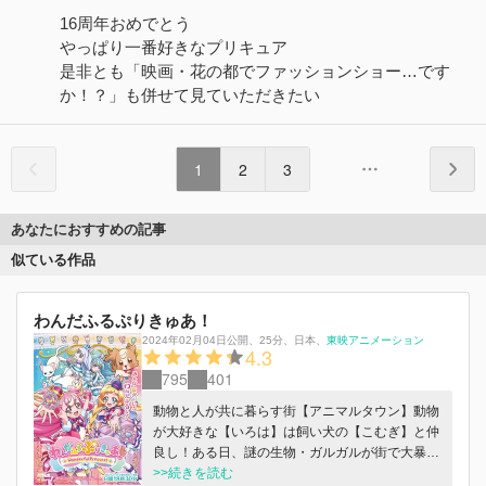
16周年おめでとう
やっぱり一番好きなプリキュア
是非とも「映画・花の都でファッションショー…です
か！？」も併せて見ていただきたい
1
2
3
あなたにおすすめの記事
似ている作品
わんだふるぷりきゅあ！
2024年02月04日公開
、
25分
、
日本
、
東映アニメーション
4.3
795
401
動物と人が共に暮らす街【アニマルタウン】動物
が大好きな【いろは】は飼い犬の【こむぎ】と仲
良し！ある日、謎の生物・ガルガルが街で大暴
れ！だけど、いろはを守るためにこむぎが人の姿
>>続きを読む