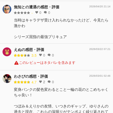
無知との遭遇の感想・評価
2026/04/20 21:14
0
0
-
当時はキャラデザ受け入れられなかったけど、今見たら
激かわ
シリーズ屈指の最強プリキュア
えぬの感想・評価
2026/03/22 07:21
0
0
3.5
このレビューはネタバレを含みます
わさびの感想・評価
2026/03/01 02:46
2
0
4.7
変身バンクの髪色変わるとこと一輪の花のとこめちゃく
ちゃ良い！
つぼみ＆えりかの友情、いつきのギャップ、ゆりさんの
過去と現在、これらの深掘りがテンポよく繰り返されて