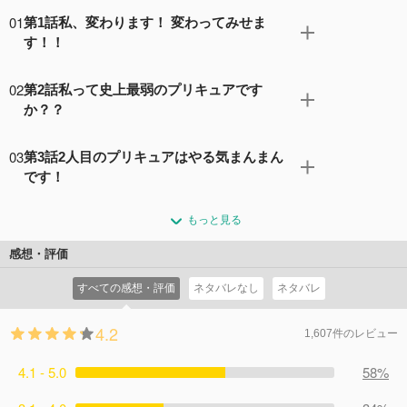
01
第1話私、変わります！ 変わってみせま
す！！
こころの大樹を守るため、キュアムーンライトがダークプ
02
第2話私って史上最弱のプリキュアです
リキュアと戦っています。でも、敗れてしまいました。そ
か？？
こでキュアムーンライトは、次にこころの大樹を守るプリ
キュアのため、妖精のシプレとコフレにココロパフューム
わけもわからずプリキュアに変身したつぼみは、キュアブ
03
を託します。その夢を見たのが、希望ヶ花市に引越しして
第3話2人目のプリキュアはやる気まんまん
ロッサムと名乗りました。プリキュアの登場に、さすがの
きた内気な女の子・花咲つぼみでした。(C)ＡＢＣ・東映ア
です！
サソリーナもビックリします。でも、ブロッサムはまだ自
ニメーション
分の力をコントロールできません。おもいっきりジャンプ
友だちとしてえりかと付き合えるようになったつぼみ。ふ
コメント2件
拍手11回
もっと見る
をしすぎて怖がったり、走ったら勢いがありすぎて止まれ
たりは仲良く学校の屋上でお弁当を食べることにします。
なかったり、ドジばかりして…。(C)ＡＢＣ・東映アニメー
そのとき、えりかがキュアムーンライトの夢を見るように
感想・評価
ション
なったことを、つぼみに話しました。それを聞いたシプレ
コメント2件
拍手0回
すべての感想・評価
ネタバレなし
ネタバレ
とコフレは思わず飛び出して、えりかへプリキュアになる
ようお願いします。すると…。(C)ＡＢＣ・東映アニメーシ
4.2
ョン
1,607件のレビュー
コメント2件
拍手0回
4.1 - 5.0
58%