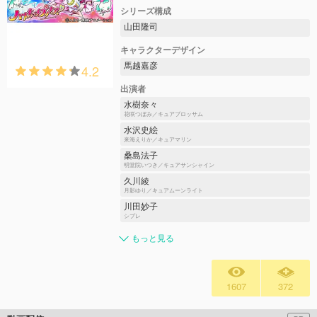
シリーズ構成
山田隆司
キャラクターデザイン
馬越嘉彦
4.2
出演者
水樹奈々
花咲つぼみ／キュアブロッサム
水沢史絵
来海えりか／キュアマリン
桑島法子
明堂院いつき／キュアサンシャイン
久川綾
月影ゆり／キュアムーンライト
川田妙子
シプレ
もっと見る
1607
372