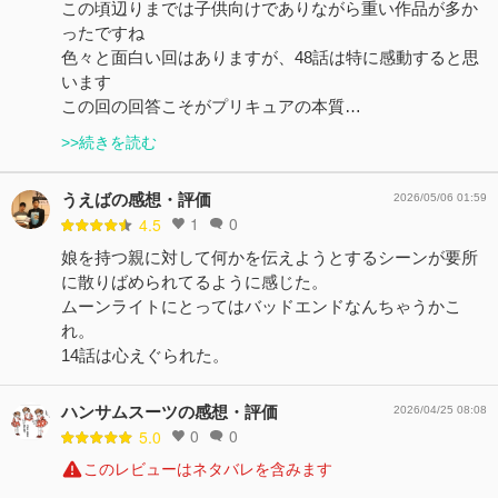
この頃辺りまでは子供向けでありながら重い作品が多か
ったですね
色々と面白い回はありますが、48話は特に感動すると思
います
この回の回答こそがプリキュアの本質…
>>続きを読む
うえばの感想・評価
2026/05/06 01:59
1
0
4.5
娘を持つ親に対して何かを伝えようとするシーンが要所
に散りばめられてるように感じた。
ムーンライトにとってはバッドエンドなんちゃうかこ
れ。
14話は心えぐられた。
ハンサムスーツの感想・評価
2026/04/25 08:08
0
0
5.0
このレビューはネタバレを含みます