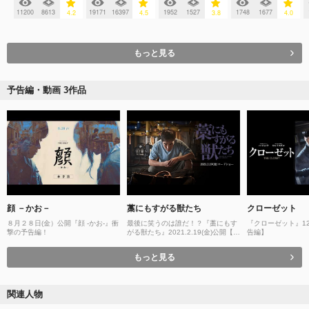
11200
8613
19171
16397
1952
1527
1748
1677
4.2
4.5
3.8
4.0
もっと見る
予告編・動画 3作品
顔 －かお－
藁にもすがる獣たち
クローゼット
８月２８日(金）公開『顔 -かお-』衝
最後に笑うのは誰だ！？『藁にもす
『クローゼット』12.
撃の予告編！
がる獣たち』2021.2.19(金)公開【予
告編】
告】
もっと見る
関連人物