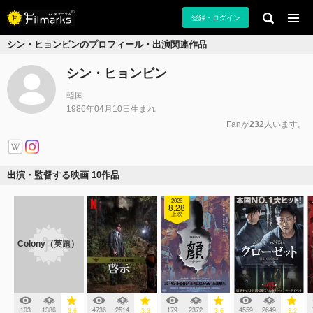
登録・ログイン
シン・ヒョンビンのプロフィール・出演関連作品
シン・ヒョンビン
韓国
1986年04月10日生まれ
Fanが
232
人います。
出演・監督する映画 10作品
2026
8.28
上映
Colony（英題）
103
1386
4736
2514
179
2372
4559
2649
3.6
3.3
3.6
3.2