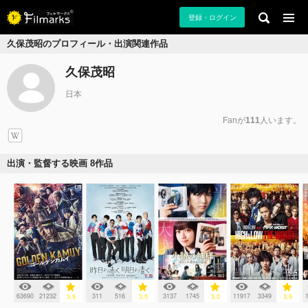
登録・ログイン
久保茂昭のプロフィール・出演関連作品
久保茂昭
日本
Fanが
111
人います。
出演・監督する映画 8作品
63690
21232
311
516
3137
1745
11917
3349
3.9
3.5
3.0
3.9