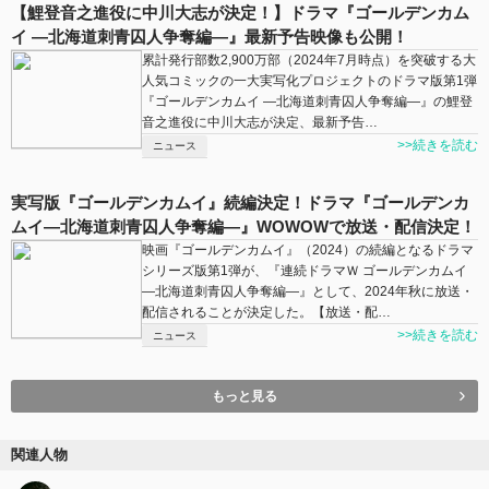
【鯉登音之進役に中川大志が決定！】ドラマ『ゴールデンカム
イ ―北海道刺青囚人争奪編―』最新予告映像も公開！
累計発行部数2,900万部（2024年7月時点）を突破する大
人気コミックの一大実写化プロジェクトのドラマ版第1弾
『ゴールデンカムイ ―北海道刺青囚人争奪編―』の鯉登
音之進役に中川大志が決定、最新予告…
>>続きを読む
ニュース
実写版『ゴールデンカムイ』続編決定！ドラマ『ゴールデンカ
ムイ―北海道刺青囚人争奪編―』WOWOWで放送・配信決定！
映画『ゴールデンカムイ』（2024）の続編となるドラマ
シリーズ版第1弾が、『連続ドラマＷ ゴールデンカムイ
―北海道刺青囚人争奪編―』として、2024年秋に放送・
配信されることが決定した。【放送・配…
>>続きを読む
ニュース
もっと見る
関連人物