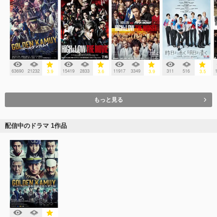
63690
21232
15419
2833
11917
3349
311
516
3.9
3.6
3.9
3.5
もっと見る
配信中のドラマ 1作品