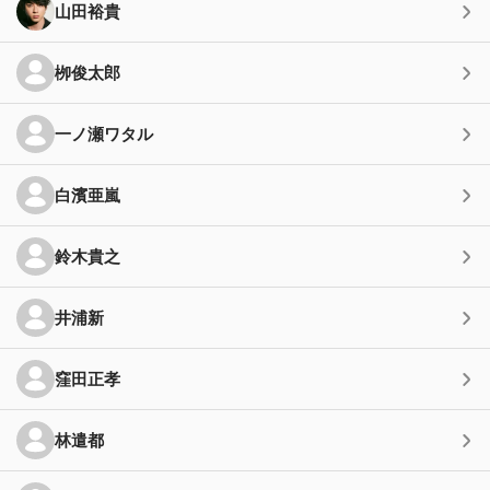
山田裕貴
栁俊太郎
一ノ瀬ワタル
白濱亜嵐
鈴木貴之
井浦新
窪田正孝
林遣都