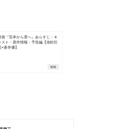
映画『宮本から君へ』あらすじ・キ
ャスト・原作情報・予告編【池松壮
亮×蒼井優】
映画