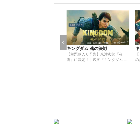
キングダム 魂の決戦
キ
【主題歌入り予告】米津玄師「夜
【
鷹」に決定！｜映画『キングダム 魂
の
の決戦』7月17日(金)公開