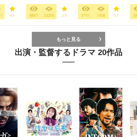
47
4.1
8867
23255
3.5
3701
7408
3.7
3
もっと見る
出演・監督するドラマ 20作品