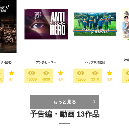
対
 -聖域-
アンチヒーロー
ハヤブサ消防団
60
4.1
16036
4939
4.0
12955
3310
3.8
6
もっと見る
予告編・動画 13作品