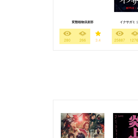
変態植物倶楽部
イクサガミ 
280
266
3.4
25887
127