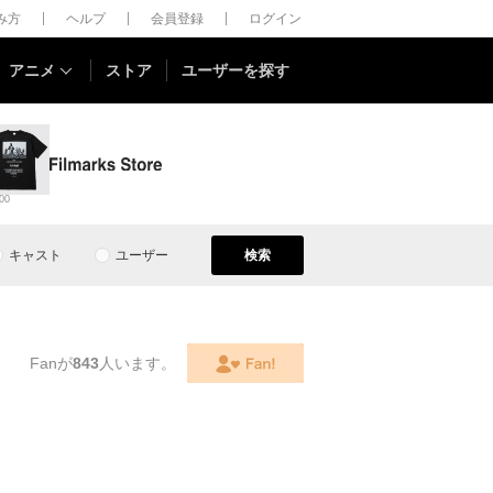
しみ方
ヘルプ
会員登録
ログイン
アニメ
ストア
ユーザーを探す
00
キャスト
ユーザー
検索
Fanが
843
人います。