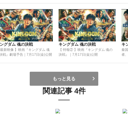
ングダム 魂の決戦
キングダム 魂の決戦
キ
 最新映像 】映画『キングダム 魂
【 特報② 】映画『キングダム 魂の
秦
決戦』劇場予告｜7月17日(金)公開
決戦』｜7月17日(金)公開
者、
の決
月1
もっと見る
関連記事 4件