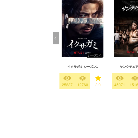
シーズン1
イクサガミ シーズン1
サンクチュアリ
25887
12760
3.9
45971
151