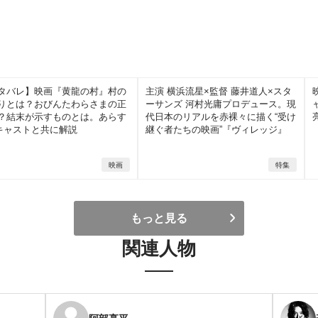
タバレ】映画『黄龍の村』村の
主演 横浜流星×監督 藤井道人×スタ
りとは？おびんたわらさまの正
ーサンズ 河村光庸プロデュース。現
？結末が示すものとは。あらす
代日本のリアルを赤裸々に描く“受け
キャストと共に解説
継ぐ者たちの映画”『ヴィレッジ』
映画
特集
もっと見る
関連人物