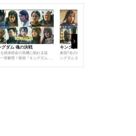
ングダム 魂の決戦
キングダム 魂の決戦
キン
国を絶体絶命の危機に陥れる猛
秦国7名の精鋭、一挙解禁！映画『キ
最新
一挙解禁！映画『キングダム 魂
ングダム 魂の決戦』【特報（秦軍
の決
戦』【特報（合従軍ver.）】｜7
ver.）】｜7月17日(金)公開
7日(金)公開