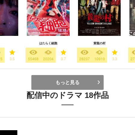
はたらく細胞
黄龍の村
55
3.5
55468
20204
3.7
28237
10910
3.3
27
もっと見る
配信中のドラマ 18作品