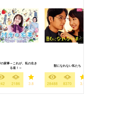
岸の家事～これが、私の生き
獣になれない私たち
Believe －君にかける橋
る道！～
242
2186
3.8
28488
8370
3.9
5811
1653
3.