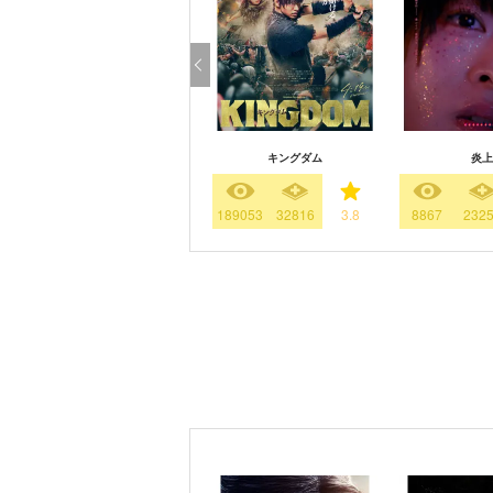
キングダム
炎上
189053
32816
3.8
8867
232