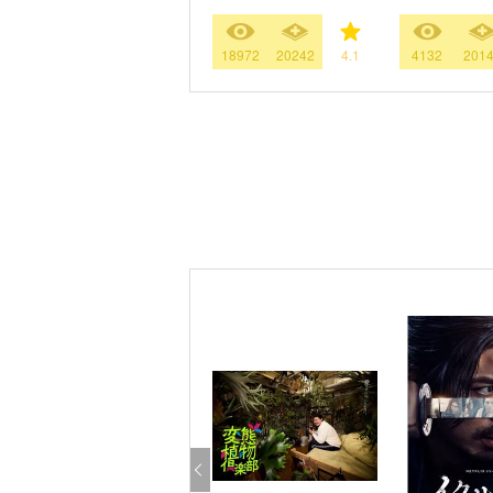
18972
20242
4.1
4132
201