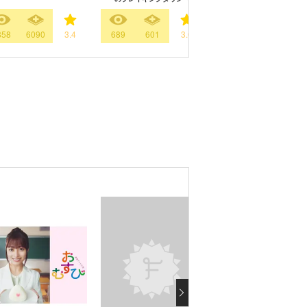
858
6090
3.4
689
601
3.0
55468
20204
3.