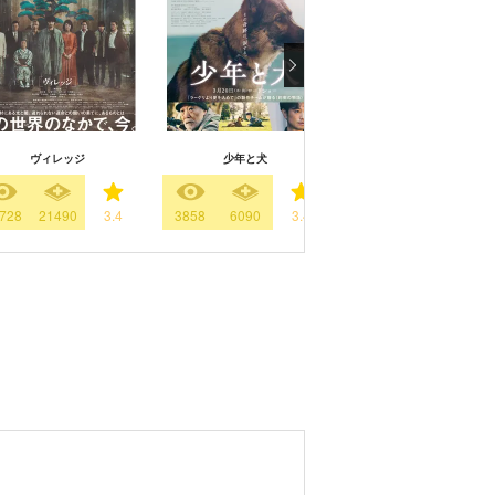
ヴィレッジ
少年と犬
宮本から君へ
728
21490
3.4
3858
6090
3.4
30138
35681
3.