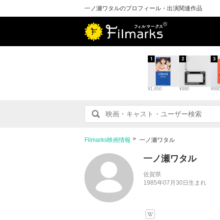
一ノ瀬ワタルのプロフィール・出演関連作品
1
2
3
¥1,650
¥990
¥99
Filmarks映画情報
一ノ瀬ワタル
一ノ瀬ワタル
佐賀県
1985年07月30日生まれ