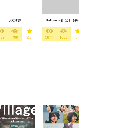
おむすび
Believe －君にかける橋－
アンチヒーロー
109
788
2.7
5811
1653
3.6
16036
4939
4.