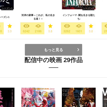
シーズン1
シーズン2
対岸の家事～これが、私の生き
インフォーマ -闇を生きる獣た
シーズン1
る道！～
ち-
60
3.9
6242
2186
3.8
3262
1601
3.8
2
もっと見る
配信中の映画 29作品