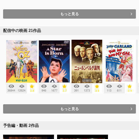
もっと見る
配信中の映画 21作品
36844
12624
946
1677
391
1373
113
611
3.8
3.7
3.9
3.9
もっと見る
予告編・動画 2作品