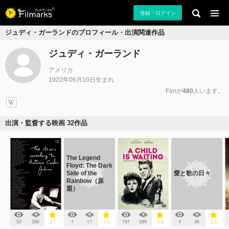
登録・ログイン
ジュディ・ガーランドのプロフィール・出演関連作品
ジュディ・ガーランド
アメリカ
1922年06月10日生まれ
Fanが
480
人います。
出演・監督する映画 32作品
The Legend
Floyd: The Dark
Side of the
愛と歌の日々
Rainbow（原
題）
52
286
1
17
197
399
4
36
3.7
1.5
3.8
3.0