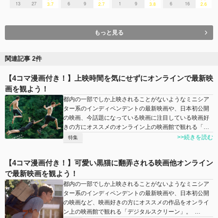
13
27
6
9
1
9
6
16
3.7
2.7
3.8
2.6
もっと見る
関連記事 2件
【4コマ漫画付き！】上映時間を気にせずにオンラインで最新映
画を観よう！
都内の一部でしか上映されることがないようなミニシア
ター系のインディペンデントの最新映画や、日本初公開
の映画、今話題になっている映画に注目している映画好
きの方にオススメのオンライン上の映画館で観れる「…
>>続きを読む
特集
【4コマ漫画付き！】可愛い黒猫に翻弄される映画他オンライン
で最新映画を観よう！
都内の一部でしか上映されることがないようなミニシア
ター系のインディペンデントの最新映画や、日本初公開
の映画など、映画好きの方にオススメの作品をオンライ
ン上の映画館で観れる「デジタルスクリーン」。 …