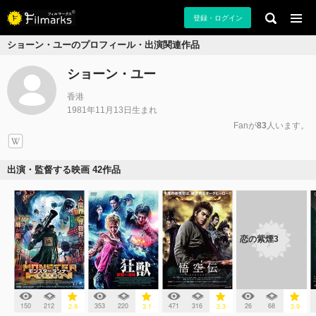
登録・ログイン
ショーン・ユーのプロフィール・出演関連作品
ショーン・ユー
香港
1981年11月13日生まれ
Fanが
83
人います。
出演・監督する映画 42作品
恋の紫煙3
150
212
353
220
471
316
26
68
2.9
3.1
3.3
3.9