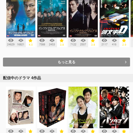
24629
16821
7588
2453
7122
2507
2117
416
4.0
3.8
3.8
2.9
もっと見る
配信中のドラマ 4作品