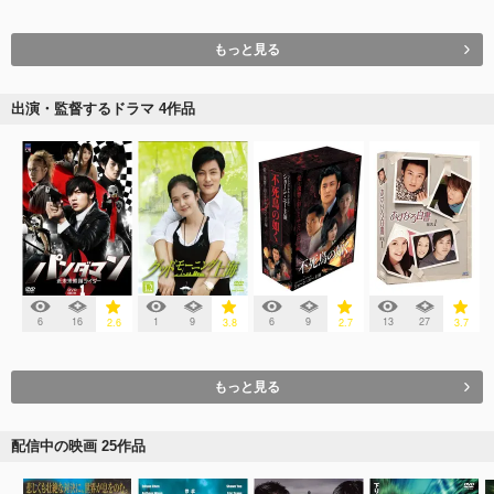
もっと見る
出演・監督するドラマ 4作品
6
16
1
9
6
9
13
27
2.6
3.8
2.7
3.7
もっと見る
配信中の映画 25作品