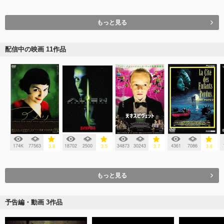
もっと見る
配信中の映画 11作品
174K
77563
18702
2500
34873
30243
4361
7086
3.8
3.5
3.7
3.8
もっと見る
予告編・動画 3作品