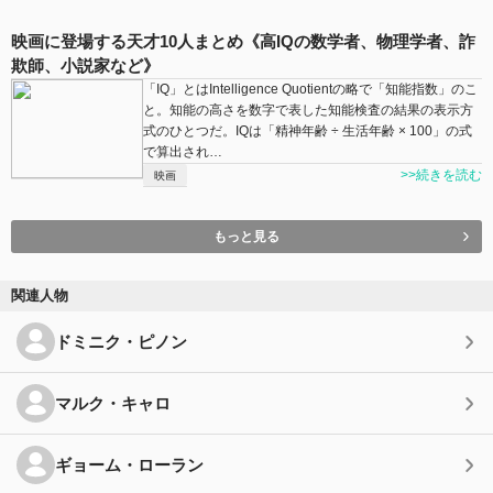
映画に登場する天才10人まとめ《高IQの数学者、物理学者、詐
欺師、小説家など》
「IQ」とはIntelligence Quotientの略で「知能指数」のこ
と。知能の高さを数字で表した知能検査の結果の表示方
式のひとつだ。IQは「精神年齢 ÷ 生活年齢 × 100」の式
で算出され…
>>続きを読む
映画
もっと見る
関連人物
ドミニク・ピノン
マルク・キャロ
ギョーム・ローラン