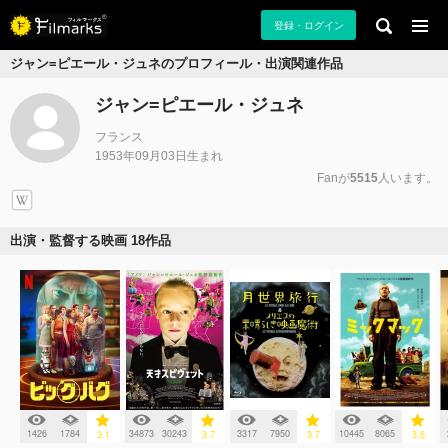
登録・ログイン
ジャン=ピエール・ジュネのプロフィール・出演関連作品
ジャン=ピエール・ジュネ
フランス
1953年09月03日生まれ
Fanが
5515
人います。
出演・監督する映画 18作品
1426
1784
34873
30243
3317
7950
10445
8065
3.1
3.7
3.7
3.6