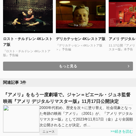
ロスト・チルドレン 4Kレスト
デリカテッセン 4Kレストア版
アメリ デジタ
ア版
『デリカテッセン＜4Kレストア版
11.17公開『アメ
＞』予告編
スター版』本予告
『ロスト・チルドレン 4Kレストア
版』予告編
もっと見る
関連記事 3件
『アメリ』をもう一度劇場で。ジャン＝ピエール・ジュネ監督
映画『アメリ デジタルリマスター版』11月17日公開決定
2000年代初め、歴史を次々に塗り替え、社会現象となっ
た奇跡の映画『アメリ』（2001）が、『アメリ デジタル
リマスター版』として2023年11月17日（金）より全国順
次公開されることが決定。ポ…
>>続きを読む
ニュース