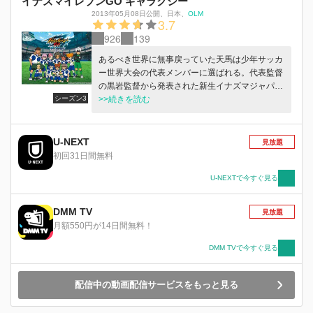
イナズマイレブンGO ギャラクシー
あの“伝説のイレブン”も復活する。試合はかつて
ない激闘をみせる中、雷門イレブンの絆“魔帝グ
2013年05月08日公開
、
日本
、
OLM
3.7
リフォン”はシードを打ち砕くことができるか!?
926
139
あるべき世界に無事戻っていた天馬は少年サッカ
ー世界大会の代表メンバーに選ばれる。代表監督
の黒岩監督から発表された新生イナズマジャパン
シーズン3
のメンバーは剣城、神童が選ばれるも、その他の
>>続きを読む
メンバーはサッカー経験ゼロの初心者たちばかり
だった…。
U-NEXT
見放題
初回31日間無料
U-NEXTで今すぐ見る
DMM TV
見放題
月額550円が14日間無料！
DMM TVで今すぐ見る
配信中の動画配信サービスをもっと見る