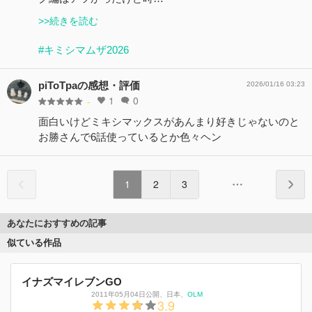
>>続きを読む
#キミシマムザ2026
piToTpaの感想・評価
2026/01/16 03:23
1
0
-
面白いけどミキシマックスがあんまり好きじゃないのと
お勝さんで6話使っているとか色々ヘン
1
2
3
あなたにおすすめの記事
似ている作品
イナズマイレブンGO
2011年05月04日公開
、
日本
、
OLM
3.9