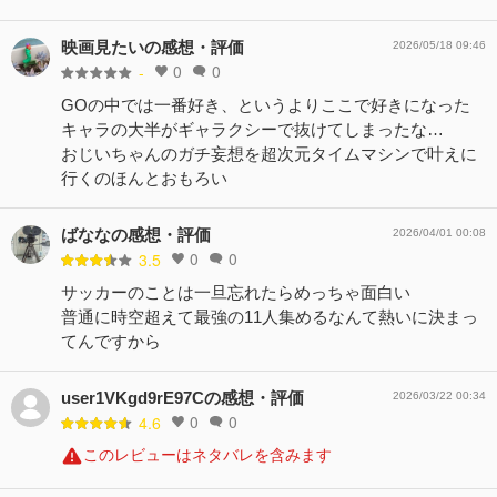
映画見たいの感想・評価
2026/05/18 09:46
0
0
-
GOの中では一番好き、というよりここで好きになった
キャラの大半がギャラクシーで抜けてしまったな…
おじいちゃんのガチ妄想を超次元タイムマシンで叶えに
行くのほんとおもろい
ばななの感想・評価
2026/04/01 00:08
0
0
3.5
サッカーのことは一旦忘れたらめっちゃ面白い
普通に時空超えて最強の11人集めるなんて熱いに決まっ
てんですから
user1VKgd9rE97Cの感想・評価
2026/03/22 00:34
0
0
4.6
このレビューはネタバレを含みます