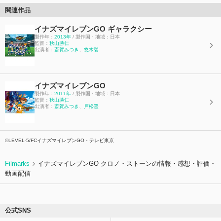
関連作品
イナズマイレブンGO ギャラクシー
製作年：
2013年
/ 製作国・地域：日本
監督：
秋山勝仁
出演者：
斎賀みつき
、
悠木碧
イナズマイレブンGO
製作年：
2011年
/ 製作国・地域：日本
監督：
秋山勝仁
出演者：
斎賀みつき
、
戸松遥
©LEVEL-5/FCイナズマイレブンGO・テレビ東京
Filmarks
イナズマイレブンGO クロノ・ストーンの情報・感想・評価・
動画配信
公式SNS