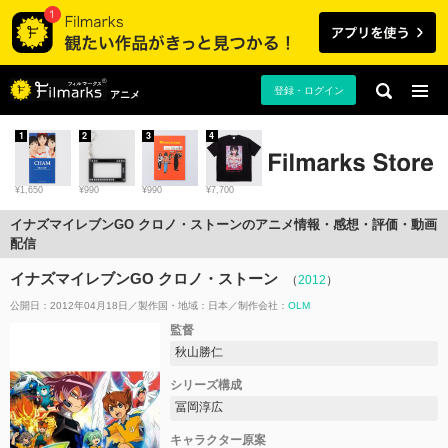
登録・ログイン
アニメ
1
2
3
4
¥1,650
¥990
¥990
¥7,700
イナズマイレブンGO クロノ・ストーンのアニメ情報・感想・評価・動画
配信
イナズマイレブンGO クロノ・ストーン
（
2012
）
公開日：2012年04月18日
製作国・地域：
日本
制作会社：
OLM
監督
秋山勝仁
シリーズ構成
冨岡淳広
キャラクター原案