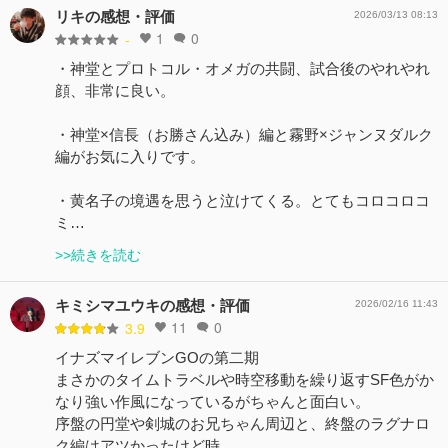
リキの感想・評価
2026/03/13 08:13
1
0
-
・神堂とプロトコル・オメガの共闘、試合後のやれやれ
顔、非常に良い。
・神堂×信長（お勝さん込み）編と霧野×ジャンヌダルク
編がお気に入りです。
・黄名子の境遇を思うと泣けてくる。とてもコロコロコ
ミ…
>>続きを読む
キミシマユウキの感想・評価
2026/02/16 11:43
11
0
3.9
イナズマイレブンGOの第二期
まさかのタイムトラベルや時空移動を繰り返すSF色がか
なり強い作風になっているがちゃんと面白い。
序盤の円堂や剣城のお兄ちゃん周辺と、終盤のラグナロ
ク編はアツかったけど時…