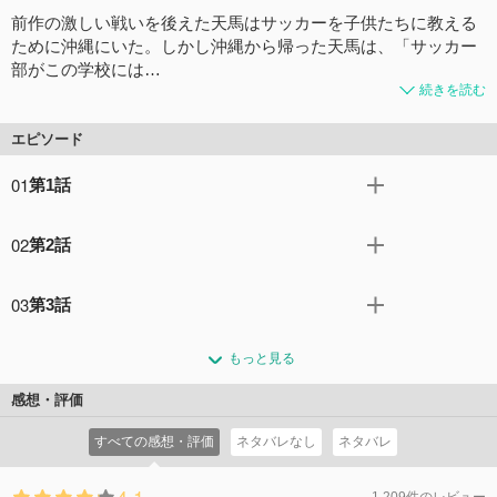
前作の激しい戦いを後えた天馬はサッカーを子供たちに教える
ために沖縄にいた。しかし沖縄から帰った天馬は、「サッカー
部がこの学校には…
続きを読む
エピソード
01
第1話
雷門イレブンがホーリーロードで優勝してから３か月。サ
02
第2話
ッカーを教えるため全国を回り、久しぶりに雷門中に戻っ
てきた天馬。早速サッカー部のメンバーに会いにいくと、
謎の少年・アルファに襲われた天馬。彼を救ったのは、
神童や三国たちは、サッカーのことも天馬のことも覚えて
03
第3話
200年後の未来からやってきたという少年・フェイだっ
いなかった。そして「雷門中にサッカー部など存在しな
た。アルファのチームとサッカーで勝負することになった
雷門中サッカー部を、そしてサッカーそのものを消滅させ
い」と告げる。
天馬とフェイであったが、すべてにおいて常識を超えたア
もっと見る
るために活動する『エルドラド』。彼らの暴挙を止めるた
コメント2件
拍手0回
ルファたちのプレイに、天馬は全く歯が立たず…。
め、雷門中サッカー部始まりの場所である過去の雷門中--
感想・評価
コメント2件
拍手0回
入学したばかりの円堂守の元へと天馬とフェイはタイムジ
すべての感想・評価
ネタバレなし
ネタバレ
ャンプする。
コメント2件
拍手0回