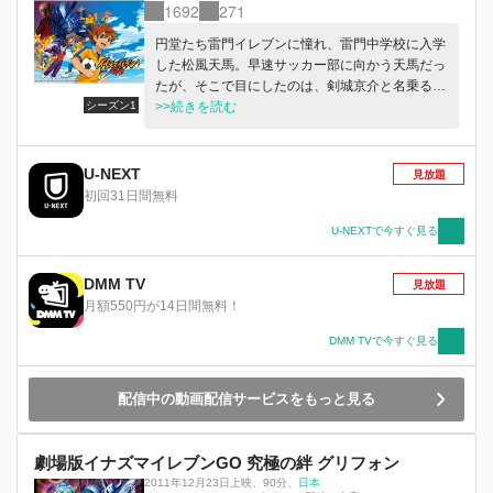
1692
271
円堂たち雷門イレブンに憧れ、雷門中学校に入学
した松風天馬。早速サッカー部に向かう天馬だっ
たが、そこで目にしたのは、剣城京介と名乗る少
シーズン1
年を相手にボロボロにされた部員たちの姿。剣城
>>続きを読む
は、サッカー界を支配する組織「フィフスセクタ
ー」の選手で…。
U-NEXT
見放題
初回31日間無料
U-NEXTで今すぐ見る
DMM TV
見放題
月額550円が14日間無料！
DMM TVで今すぐ見る
配信中の動画配信サービスをもっと見る
劇場版イナズマイレブンGO 究極の絆 グリフォン
2011年12月23日上映
、
90分
、
日本