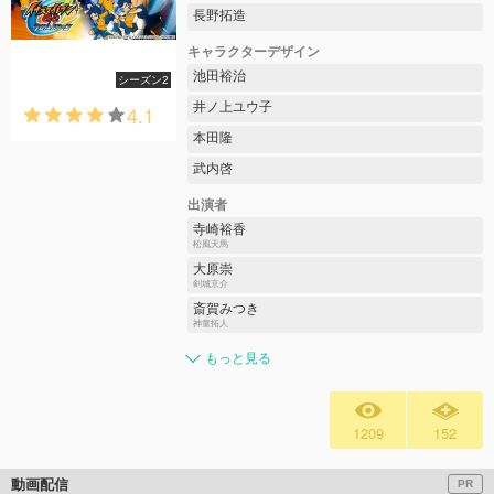
長野拓造
キャラクターデザイン
池田裕治
シーズン2
井ノ上ユウ子
4.1
本田隆
武内啓
出演者
寺崎裕香
松風天馬
大原崇
剣城京介
斎賀みつき
神童拓人
もっと見る
1209
152
動画配信
PR