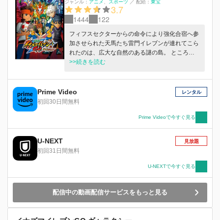
ジャンル：
アニメ
スポーツ
／
配給：
東宝
3.7
1444
122
フィフスセクターからの命令により強化合宿へ参
加させられた天馬たち雷門イレブンが連れてこら
れたのは、広大な自然のある謎の島。 ところが
そこは、強力なサッカープレイヤー「シード」を
>>続きを読む
生み出すための訓練施設がある島『ゴッドエデ
ン』であった！ そこに現れたのは、白竜率いる
シードのチーム「アンリミテッドシャイニン
Prime Video
レンタル
グ」。 状況を理解する間もなくアンリミテッド
初回30日間無料
シャイニングとの試合が強制的に開始される。シ
ードの圧倒的な強さの前に雷門イレブンは大敗し
Prime Videoで今すぐ見る
てしまう。 ボロボロに打ちのめされた雷門イレ
ブンが目を覚ますと、行方不明になっていた円堂
U-NEXT
見放題
守の姿があった！ シードとの再戦が決まり特訓
初回31日間無料
が始まる。島のことに詳しい少年・シュウの協力
で、メキメキと力を付けていく雷門イレブン。
U-NEXTで今すぐ見る
しかし、シュウにはある秘密があった・・・。
迎えたシードとの再試合。強力な化身を繰り出す
配信中の動画配信サービスをもっと見る
シードに苦戦する雷門イレブンは圧倒的不利な状
況の中、どう戦うのか！ 限界を越えた化身バト
ルを見せる雷門VS究極のシード軍団。さらに、