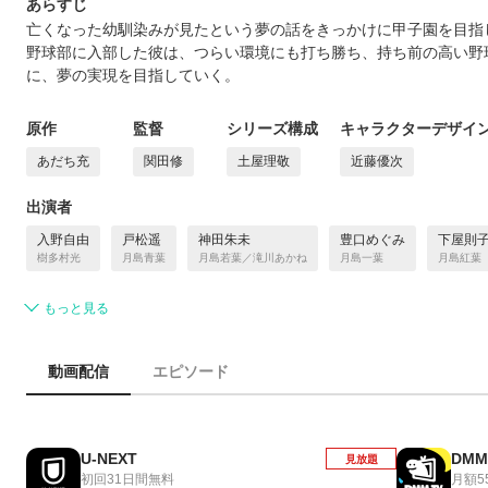
あらすじ
亡くなった幼馴染みが見たという夢の話をきっかけに甲子園を目指
野球部に入部した彼は、つらい環境にも打ち勝ち、持ち前の高い野
に、夢の実現を目指していく。
原作
監督
シリーズ構成
キャラクターデザイ
あだち充
関田修
土屋理敬
近藤優次
出演者
入野自由
戸松遥
神田朱未
豊口めぐみ
下屋則
樹多村光
月島青葉
月島若葉／滝川あかね
月島一葉
月島紅葉
もっと見る
動画配信
エピソード
U-NEXT
DMM
見放題
初回31日間無料
月額5