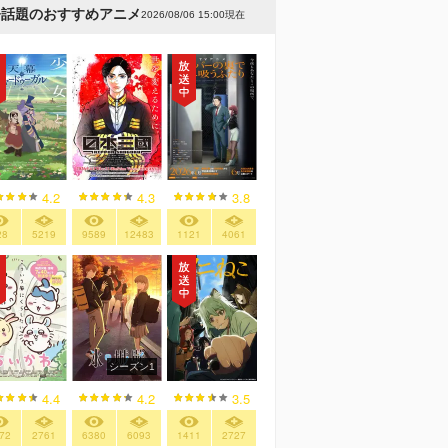
今話題のおすすめアニメ
2026/08/06 15:00現在
4.2
4.3
3.8
28
5219
9589
12483
1121
4061
シーズン1
4.4
4.2
3.5
72
2761
6380
6093
1411
2727