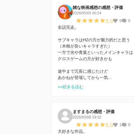
雑な映画感想の感想・評価
2026/05/05 00:24
5.0
0
0
全話完走。
サブキャラはH2の方が魅力的だと思う
（木根が良いキャラすぎた）
一方で光や青葉といったメインキャラは
クロスゲームの方が好きかも
途中まで冗長に感じたけど
あかねが登場してから一気…
>>続きを読む
ますまるの感想・評価
2026/03/08 19:32
5.0
1
0
大好きな作品。