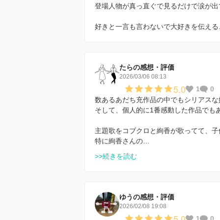
登場人物が真っ直ぐで見るだけで涙が出
好きと一言も言わないで大好きを伝える
たらの感想・評価
2026/03/06 08:13
5.0
1
0
数あるあだち充作品の中でもシリアスな
そして、個人的に1番感動した作品でも
主題歌をコブクロと絢香が歌ってて、子
特に絢香さんの…
>>続きを読む
ゆうの感想・評価
2026/02/08 19:08
5.0
1
0