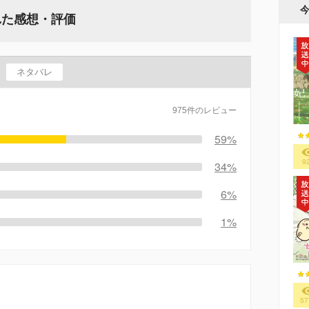
れた感想・評価
ネタバレ
975件のレビュー
59%
9
34%
6%
1%
57