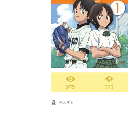
975
323
購入する