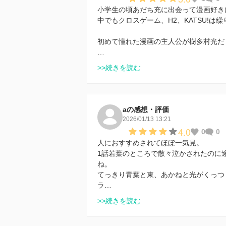
小学生の頃あだち充に出会って漫画好き
中でもクロスゲーム、H2、KATSU!は
初めて憧れた漫画の主人公が樹多村光だ
…
>>続きを読む
aの感想・評価
2026/01/13 13:21
4.0
0
0
人におすすめされてほぼ一気見。
1話若葉のところで散々泣かされたのに
ね。
てっきり青葉と東、あかねと光がくっつ
ラ…
>>続きを読む