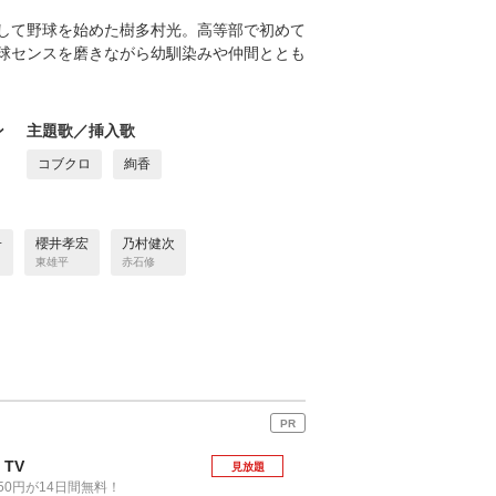
して野球を始めた樹多村光。高等部で初めて
球センスを磨きながら幼馴染みや仲間ととも
ン
主題歌／挿入歌
コブクロ
絢香
子
櫻井孝宏
乃村健次
東雄平
赤石修
PR
 TV
見放題
50円が14日間無料！