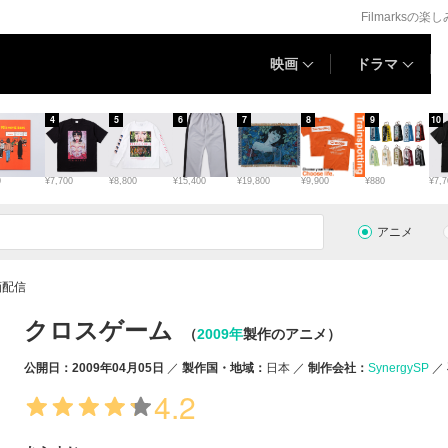
Filmarksの楽
映画
ドラマ
4
5
6
7
8
9
10
0
¥7,700
¥8,800
¥15,400
¥19,800
¥9,900
¥880
¥7,7
アニメ
画配信
クロスゲーム
（
2009年
製作のアニメ）
公開日：2009年04月05日
製作国・地域：
日本
制作会社：
SynergySP
4.2