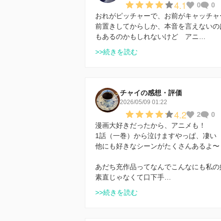
4.1
0
0
おれがピッチャーで、お前がキャッチャ
前置きしてからしか、本音を言えないの
もあるのかもしれないけど アニ…
>>続きを読む
チャイの感想・評価
2026/05/09 01:22
4.2
2
0
漫画大好きだったから、アニメも！
1話（一巻）から泣けますやっぱ、凄い
他にも好きなシーンがたくさんあるよ〜
あだち充作品ってなんでこんなにも私の
素直じゃなくて口下手…
>>続きを読む