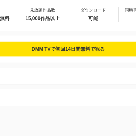
間
見放題作品数
ダウンロード
同時
間無料
15,000作品以上
可能
DMM TVで初回14日間無料で観る