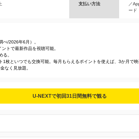
上
支払い方法
／Ap
ード
s調べ/2026年6⽉）。
Tポイントで最新作品を視聴可能。
める。
ケット1枚といつでも交換可能。毎月もらえるポイントを使えば、3か月で
加料金なく見放題。
U-NEXTで初回31日間無料で観る