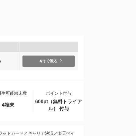
）
今すぐ観る
再生可能端末数
ポイント付与
600pt（無料トライア
4端末
ル） 付与
ジットカード／キャリア決済／楽天ペイ