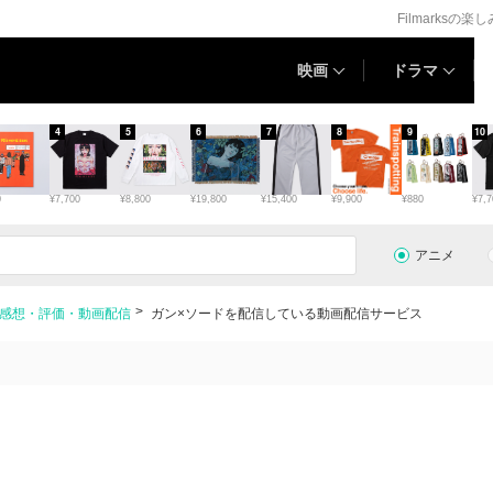
Filmarksの楽
映画
ドラマ
4
5
6
7
8
9
10
0
¥7,700
¥8,800
¥19,800
¥15,400
¥9,900
¥880
¥7,7
アニメ
・感想・評価・動画配信
ガン×ソードを配信している動画配信サービス