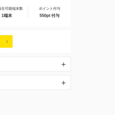
再生可能端末数
ポイント付与
1端末
550pt 付与