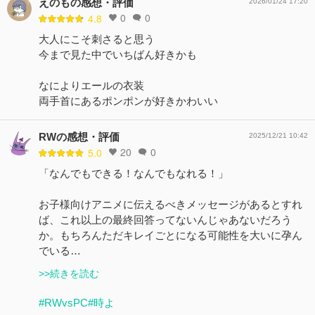
えのもの感想・評価
2026/01/24 17:20
0
0
4.8
大人にこそ刺さると思う
今まで見た中でいちばん好きかも
なによりエールの衣装
両手首にあるポンポンが好きかわいい
RWの感想・評価
2025/12/21 10:42
20
0
5.0
「なんでもできる！なんでもなれる！」
お子様向けアニメに伝えるべきメッセージがあるとすれ
ば、これ以上の最終回答ってないんじゃあないだろう
か。もちろんただキレイごとになる可能性を大いに孕ん
でいる…
>>続きを読む
#RWvsPC
#時よ