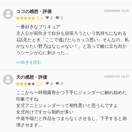
ココの感想・評価
2026/08/06 23:25
0
0
5.0
一番好きなプリキュア
主人公が前向きで自分も頑張ろうという気持ちになれる
1話見たとき「ここで逃げたらカッコ悪い。そんなの、私
がなりたい野乃はなじゃない！」と言って敵に立ち向か
うシーンが心に刺さった…
>>続きを読む
天の感想・評価
2026/07/27 19:17
0
0
3.0
ここから一時期露骨かつ下手にジェンダーに触れ始めた
印象ですね
女児アニとジェンダーって相性悪いと思うんですよ
女児向けですから制約が多い
中途半端だと作品をつまらなくさせるし、下手すると崩
壊させます…