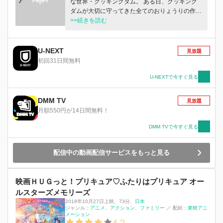
ア
な世界・クッキングダム。 ある日、クッキング
ダムが大切に守ってきた全てのおりょうりの作り
方が書かれたレシピボンが、怪盗ブンドル団にぬ
>>続きを読む
すまれたからさあ大変！ すべてのおりょうりを
ひとりじめしようとたくらむブンドル団が、つぎ
に狙うのはおりょうりの妖精【レシピッピ】
U-NEXT
見放題
…！！ レシピボンを探しに人間界のおいしーな
初回31日間無料
タウンにやってきたエナジー妖精たちのちからを
借りて、 ひょんなことから、3人の普通の女の子
U-NEXTで今すぐ見る
がプリキュアに変身！ レシピボンを取り戻し、
みんなのおいしいえがおを守るため、ブンドル団
DMM TV
見放題
に立ち向かう！
月額550円が14日間無料！
DMM TVで今すぐ見る
配信中の動画配信サービスをもっと見る
映画ＨＵＧっと！プリキュア♡ふたりはプリキュア オー
ルスターズメモリーズ
2018年10月27日上映
、
73分
、
日本
ジャンル：
アニメ
アクション
ファミリー
／
配給：
東映アニ
メーション
4.2