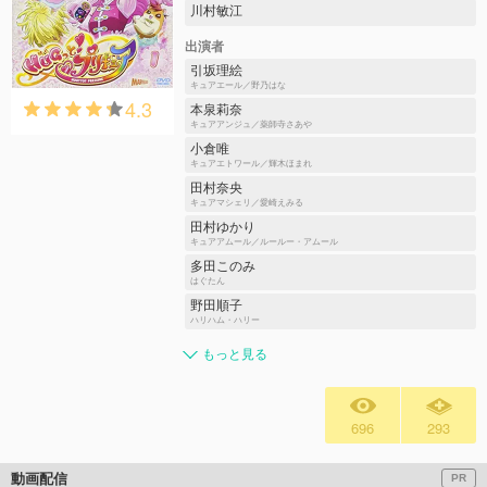
川村敏江
出演者
引坂理絵
キュアエール／野乃はな
4.3
本泉莉奈
キュアアンジュ／薬師寺さあや
小倉唯
キュアエトワール／輝木ほまれ
田村奈央
キュアマシェリ／愛崎えみる
田村ゆかり
キュアアムール／ルールー・アムール
多田このみ
はぐたん
野田順子
ハリハム・ハリー
もっと見る
696
293
動画配信
PR