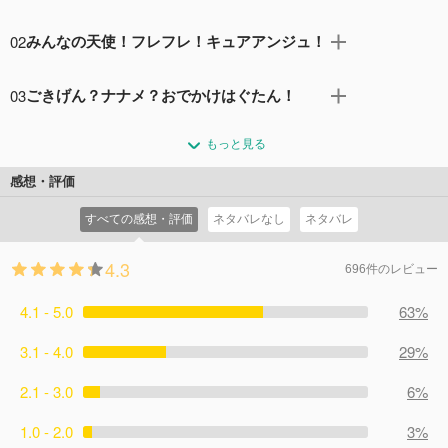
転校生の野乃はなは、中学二年生。今日は初めて新しい学
02
みんなの天使！フレフレ！キュアアンジュ！
校に行く日。 超イケてるお姉さんを目指して前髪を切るん
だけど……大失敗！ はなが学校に行ったら、赤ちゃんの泣
学級委員長の薬師寺さあやさんは、優しい上にとっても可
き声が聞こえてきた？ 声のする方に行くと、クラスメイト
03
ごきげん？ナナメ？おでかけはぐたん！
愛い！ だから、みんなに『天使』って言われてるんだっ
のさあやとほまれもいたんだって。 その夜、はながベラン
て。 頭も良くて、色んなことを知ってるし、素敵で憧れち
ミルクもあげたし、おむつも替えたのに、 はぐたんが泣き
ダに出ると……空から何かが降ってきた！ えええ～～～！
ゃう～。 でも、褒められても、薬師寺さんはあまり嬉しく
もっと見る
止まないよ～！ さあやちゃんは、はぐたんが不安な気持ち
これって……赤ちゃん！？ 赤ちゃんの『はぐたん』を守る
ないみたい……。 どうしてなんだろう？ ハリーに会った
になってるんじゃないかって言うの。 あれ？プリキュアに
ため、はなはキュアエールに変身する！
感想・評価
ら、プリキュアの仲間を探せって言われたの。 やだやだ！
しか使えない、超イケてるミライパッドが光ってる！ はぐ
コメント2件
拍手0回
かっこいいから、一人でやりたい！ プリキュアも、はぐた
すべての感想・評価
ネタバレなし
ネタバレ
たんが喜ぶ場所を教えてくれてるのかも！ ミライパッドが
んのお世話も、一人でできるんだから！
教えてくれた移動動物園に行ったら、 輝木ほまれさんに会
コメント0件
拍手0回
4.3
えたんだ。 でも、どこに行ってもはぐたんはご機嫌ナナ
696件のレビュー
メ。 困っていたら、救世主が現れて……！
4.1 - 5.0
コメント1件
拍手0回
63%
3.1 - 4.0
29%
2.1 - 3.0
6%
1.0 - 2.0
3%