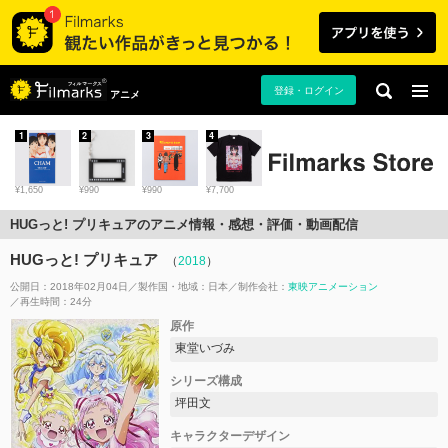
登録・ログイン
アニメ
1
2
3
4
¥1,650
¥990
¥990
¥7,700
HUGっと! プリキュアのアニメ情報・感想・評価・動画配信
HUGっと! プリキュア
（
2018
）
公開日：2018年02月04日
製作国・地域：
日本
制作会社：
東映アニメーション
再生時間：24分
原作
東堂いづみ
シリーズ構成
坪田文
キャラクターデザイン