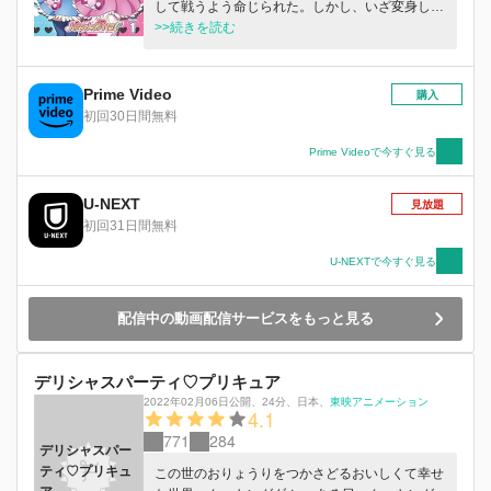
して戦うよう命じられた。しかし、いざ変身して
も逃げるばかり。ブルーから勧められプリキュア
>>続きを読む
の仲間探しのために投げた愛の結晶は、愛乃めぐ
みに当たってしまう！
Prime Video
購入
初回30日間無料
Prime Videoで今すぐ見る
U-NEXT
見放題
初回31日間無料
U-NEXTで今すぐ見る
配信中の動画配信サービスをもっと見る
デリシャスパーティ♡プリキュア
2022年02月06日公開
、
24分
、
日本
、
東映アニメーション
4.1
771
284
デリシャスパー
ティ♡プリキュ
この世のおりょうりをつかさどるおいしくて幸せ