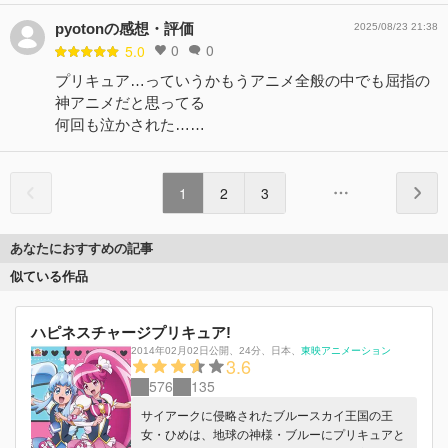
pyotonの感想・評価
2025/08/23 21:38
0
0
5.0
プリキュア…っていうかもうアニメ全般の中でも屈指の
神アニメだと思ってる
何回も泣かされた……
1
2
3
あなたにおすすめの記事
似ている作品
ハピネスチャージプリキュア!
2014年02月02日公開
、
24分
、
日本
、
東映アニメーション
3.6
576
135
サイアークに侵略されたブルースカイ王国の王
女・ひめは、地球の神様・ブルーにプリキュアと