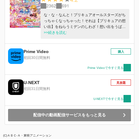
2362
691
な・な・なんと！プリキュアオールスターズがち
っちゃくなっちゃった！それは【プリキュアの想
い出】をねらうミデンのしわざ！想い出をうばわ
れると、これまでのことをぜ～んぶ忘れちゃうみ
>>続きを読む
たい！？しかも残ったプリキュアは『ＨＵＧっ
と！プリキュア』と『ふたりはプリキュア』だけ
で……大ピンチ！！ こうしちゃいられない！み
Prime Video
購入
んなで力を合わせて、キラキラ大切な想い出を取
初回30日間無料
り返しにいこう！！
Prime Videoで今すぐ見る
U-NEXT
見放題
初回31日間無料
U-NEXTで今すぐ見る
配信中の動画配信サービスをもっと見る
(C)ＡＢＣ-Ａ・東映アニメーション